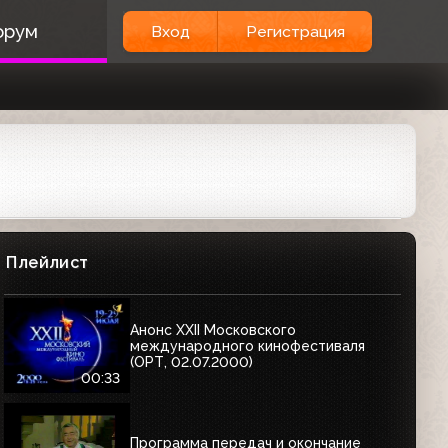
орум
Вход
Регистрация
Плейлист
Анонс XXII Московского
международного кинофестиваля
(ОРТ, 02.07.2000)
00:33
Программа передач и окончание