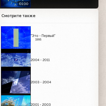
01:00
Смотрите также
Часы Первого канала (2000-2011)
Утренние
01:01
"Это - Первый"
1995
Часы Первого канала (2000-2011)
Вечерние
01:01
2004 - 2011
РЕКЛАМНЫЕ ЗАСТАВКИ (ЯНВАРЬ-СЕНТЯБРЬ
1997)
2003 - 2004
Рекламные заставки (ОРТ, 01.01.1997-
03.10.1997)
00:36
2001 - 2003