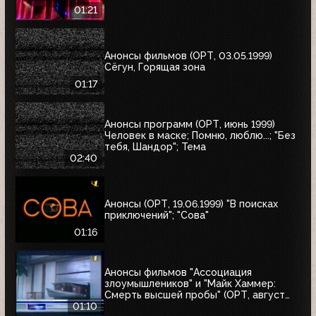
01:21
Анонсы фильмов (ОРТ, 03.05.1999)
Сёгун, Горящая зона
01:17
Анонсы программ (ОРТ, июнь 1999)
Человек в маске; Помню, люблю...; "Без
тебя, Шандор"; Тема
02:40
Анонсы (ОРТ, 19.06.1999) "В поисках
приключений"; "Сова"
01:16
Анонсы фильмов "Ассоциация
злоумышлеников" и "Майк Хаммер:
Смерть высшей пробы" (ОРТ, август
1999)
01:10