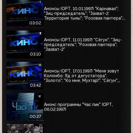
Анонсы (ОРТ, 10.01.1997) "Карнавал";
"Зиц-председатель"; "Захват-2:
Территория тьмы"; "Розовая пантера";
"Сёгун"
03:02
Анонсы (ОРТ, 11.01.1997) "Сёгун"; "Зиц-
председатель"; "Розовая пантера";
"Захват-2"
03:10
Анонсы (ОРТ, 17.01.1997) "Меня зовут
Коломбо: Яд от дегустатора";
"Золото"; "Ко мне, Мухтар!"; "Сёгун";
"Полтергейст"
03:42
Анонс программы "Час пик" (ОРТ,
06.02.1997)
00:27