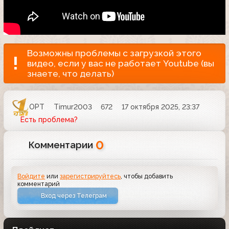
Возможны проблемы с загрузкой этого
видео, если у вас не работает Youtube (вы
знаете, что делать)
ОРТ
Timur2003
672
17 октября 2025, 23:37
Есть проблема?
0
Комментарии
Войдите
или
зарегистрируйтесь
, чтобы добавить
комментарий
Вход через Телеграм