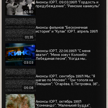
Анонсы (ОРТ, 09.03.1997) "Гордость и
предубеждение"; "Римские каникулы"
01:40
Анонсы фильмов "Бесконечная
история" и "Кулак" (ОРТ, апрель 1997)
01:35
Анонсы (ОРТ, 22.06.1997) "С меня
хватит"; "Меня зовут Коломбо:
Лебединая песня"; "Когда мы
встретимся вновь"; "Воры в законе"
03:03
Анонсы (ОРТ, сентябрь 1997) Мы; "Я
шагаю по Москве"; "Три тополя на
Плющихе"; "Огарёва, 6; Петровка, 38";
"Покровские ворота"; "Московские
05:08
каникулы"; "Дом на Трубной"
Анонсы (ОРТ, октябрь 1997)
"Коммандо"; "Маленький Будда";