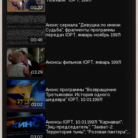
00:22
Анонс сериала "Девушка по имени
Судьба", фрагменты программы
передач (ОРТ, январь-ноябрь 1997)
00:46
Анонсы фильмов (ОРТ, январь 1997)
03:29
Анонс программы "Возвращение
Третьяковки. История одного
шедевра" (ОРТ, 10.01.1997)
01:02
Анонсы (ОРТ, 10.01.1997) "Карнавал";
"Зиц-председатель"; "Захват-2:
Территория тьмы"; "Розовая пантера";
"Сёгун"
03:02