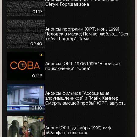
Сёгун, Горящая зона
01:17
Анонсы программ (ОРТ, июнь 1999)
Человек в маске; Помню, люблю...; "Без
тебя, Шандор"; Тема
02:40
Анонсы (ОРТ, 19.06.1999) "В поисках
приключений"; "Сова"
01:16
Анонсы фильмов "Ассоциация
злоумышлеников" и "Майк Хаммер:
Смерть высшей пробы" (ОРТ, август
1999)
01:10
Анонс (ОРТ, декабрь 1999) х/ф
«Фанфан-тюльпан»