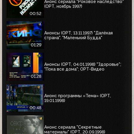
Анонс сериала "Роковое наследство"
(ОРТ, ноябрь 1997)
00:52
Анонсы (ОРТ, 13.11.1997) "Далёкая
страна", "Маленький Будда"
01:29
Анонсы (ОРТ, 04.01.1998) "Здоровье";
"Пока все дома"; ОРТ-Видео
01:28
Анонс программы «Тема» (ОРТ,
19.01.1998)
00:48
Анонс сериала "Секретные
материалы" (ОРТ, 20.09.1998)