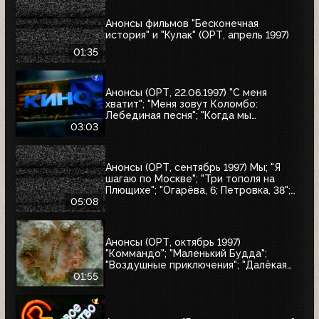
Анонсы фильмов "Бесконечная
история" и "Кулак" (ОРТ, апрель 1997)
01:35
Анонсы (ОРТ, 22.06.1997) "С меня
хватит"; "Меня зовут Коломбо:
Лебединая песня"; "Когда мы
встретимся вновь"; "Воры в законе"
03:03
Анонсы (ОРТ, сентябрь 1997) Мы; "Я
шагаю по Москве"; "Три тополя на
Плющихе"; "Огарёва, 6; Петровка, 38";
"Покровские ворота"; "Московские
05:08
каникулы"; "Дом на Трубной"
Анонсы (ОРТ, октябрь 1997)
"Коммандо"; "Маленький Будда";
"Воздушные приключения"; "Далёкая
страна"; "Одиссея"; "Чужие"; "Берегись
01:55
автомобиля"