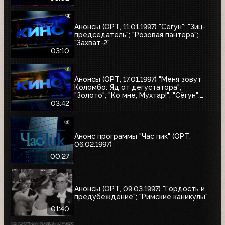
Анонсы (ОРТ, 11.01.1997) "Сёгун"; "Зиц-
председатель"; "Розовая пантера";
"Захват-2"
03:10
Анонсы (ОРТ, 17.01.1997) "Меня зовут
Коломбо: Яд от дегустатора";
"Золото"; "Ко мне, Мухтар!"; "Сёгун";
"Полтергейст"
03:42
Анонс программы "Час пик" (ОРТ,
06.02.1997)
00:27
Анонсы (ОРТ, 09.03.1997) "Гордость и
предубеждение"; "Римские каникулы"
01:40