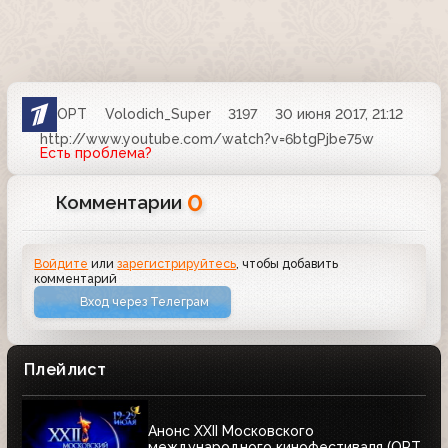
ОРТ
Volodich_Super
3197
30 июня 2017, 21:12
http://www.youtube.com/watch?v=6btgPjbe75w
Есть проблема?
0
Комментарии
Войдите
или
зарегистрируйтесь
, чтобы добавить
комментарий
Вход через Телеграм
Плейлист
Анонс XXII Московского
международного кинофестиваля (ОРТ,