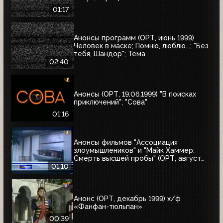
01:17
Анонсы программ (ОРТ, июнь 1999)
Человек в маске; Помню, люблю...; "Без
тебя, Шандор"; Тема
02:40
Анонсы (ОРТ, 19.06.1999) "В поисках
приключений"; "Сова"
01:16
Анонсы фильмов "Ассоциация
злоумышлеников" и "Майк Хаммер:
Смерть высшей пробы" (ОРТ, август
1999)
01:10
Анонс (ОРТ, декабрь 1999) х/ф
«Фанфан-тюльпан»
00:39