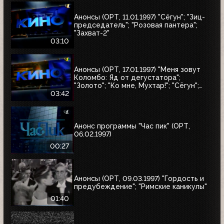
Анонсы (ОРТ, 11.01.1997) "Сёгун"; "Зиц-
председатель"; "Розовая пантера";
"Захват-2"
03:10
Анонсы (ОРТ, 17.01.1997) "Меня зовут
Коломбо: Яд от дегустатора";
"Золото"; "Ко мне, Мухтар!"; "Сёгун";
"Полтергейст"
03:42
Анонс программы "Час пик" (ОРТ,
06.02.1997)
00:27
Анонсы (ОРТ, 09.03.1997) "Гордость и
предубеждение"; "Римские каникулы"
01:40