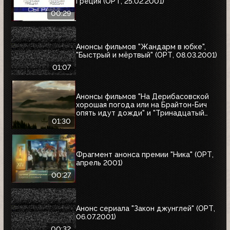
Греция (ОРТ, 25.02.2001)
00:29
Анонсы фильмов "Жандарм в юбке",
"Быстрый и мёртвый" (ОРТ, 08.03.2001)
01:07
Анонсы фильмов "На Дерибасовской
хорошая погода или на Брайтон-Бич
опять идут дожди" и "Тринадцатый
воин" (ОРТ, 18.03.2001)
01:30
Фрагмент анонса премии "Ника" (ОРТ,
апрель 2001)
00:27
Анонс сериала "Закон джунглей" (ОРТ,
06.07.2001)
00:32