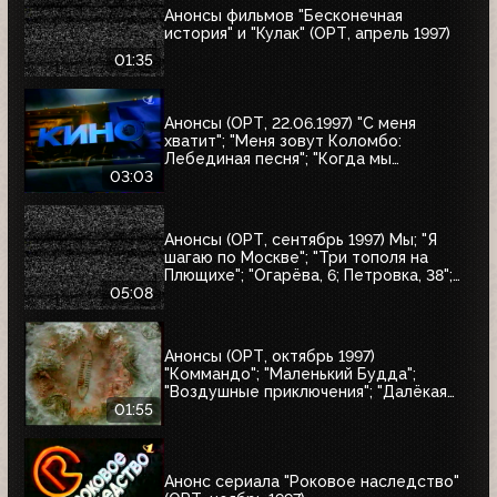
Анонсы фильмов "Бесконечная
история" и "Кулак" (ОРТ, апрель 1997)
01:35
Анонсы (ОРТ, 22.06.1997) "С меня
хватит"; "Меня зовут Коломбо:
Лебединая песня"; "Когда мы
встретимся вновь"; "Воры в законе"
03:03
Анонсы (ОРТ, сентябрь 1997) Мы; "Я
шагаю по Москве"; "Три тополя на
Плющихе"; "Огарёва, 6; Петровка, 38";
"Покровские ворота"; "Московские
05:08
каникулы"; "Дом на Трубной"
Анонсы (ОРТ, октябрь 1997)
"Коммандо"; "Маленький Будда";
"Воздушные приключения"; "Далёкая
страна"; "Одиссея"; "Чужие"; "Берегись
01:55
автомобиля"
Анонс сериала "Роковое наследство"