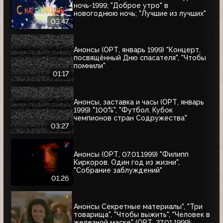
ночь-1999; "Доброе утро" в
новогоднюю ночь; "Лучшие из лучших"
03:47
Анонсы (ОРТ, январь 1999) "Концерт,
посвящённый Дню спасателя", "Чтобы
помнили"
01:17
Анонсы, заставка и часы (ОРТ, январь
1999) "100%", "Футбол. Кубок
чемпионов стран Содружества"
03:27
Анонсы (ОРТ, 07.01.1999) "Филипп
Киркоров. Один год из жизни",
"Собрание заблуждений"
01:26
Анонсы Секретные материалы", "Три
товарища", "Чтобы выжить", "Человек в
железной маске" (ОРТ, 27.01.1999)