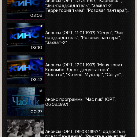
Анонсы (ОРТ, 10.01.1997) "Карнавал";
"Зиц-председатель"; "Захват-2:
Территория тьмы"; "Розовая пантера";
"Сёгун"
03:02
Анонсы (ОРТ, 11.01.1997) "Сёгун"; "Зиц-
председатель"; "Розовая пантера";
"Захват-2"
03:10
Анонсы (ОРТ, 17.01.1997) "Меня зовут
Коломбо: Яд от дегустатора";
"Золото"; "Ко мне, Мухтар!"; "Сёгун";
"Полтергейст"
03:42
Анонс программы "Час пик" (ОРТ,
06.02.1997)
00:27
Анонсы (ОРТ, 09.03.1997) "Гордость и
предубеждение"; "Римские каникулы"