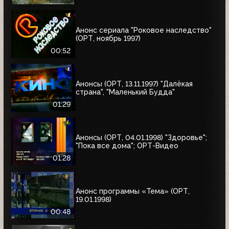
автомобиля"
Анонс сериала "Роковое наследство"
(ОРТ, ноябрь 1997)
00:52
Анонсы (ОРТ, 13.11.1997) "Далёкая
страна", "Маленький Будда"
01:29
Анонсы (ОРТ, 04.01.1998) "Здоровье";
"Пока все дома"; ОРТ-Видео
01:28
Анонс программы «Тема» (ОРТ,
19.01.1998)
00:48