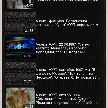
01:40
Анонсы фильмов "Бесконечная
история" и "Кулак" (ОРТ, апрель 1997)
01:35
Анонсы (ОРТ, 22.06.1997) "С меня
хватит"; "Меня зовут Коломбо:
Лебединая песня"; "Когда мы
встретимся вновь"; "Воры в законе"
03:03
Анонсы (ОРТ, сентябрь 1997) Мы; "Я
шагаю по Москве"; "Три тополя на
Плющихе"; "Огарёва, 6; Петровка, 38";
"Покровские ворота"; "Московские
05:08
каникулы"; "Дом на Трубной"
Анонсы (ОРТ, октябрь 1997)
"Коммандо"; "Маленький Будда";
"Воздушные приключения"; "Далёкая
страна"; "Одиссея"; "Чужие"; "Берегись
01:55