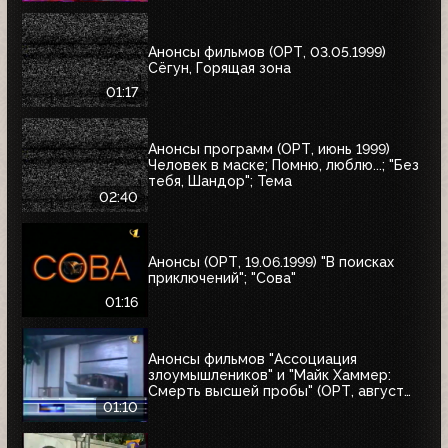
Анонсы фильмов (ОРТ, 03.05.1999)
Сёгун, Горящая зона
01:17
Анонсы программ (ОРТ, июнь 1999)
Человек в маске; Помню, люблю...; "Без
тебя, Шандор"; Тема
02:40
Анонсы (ОРТ, 19.06.1999) "В поисках
приключений"; "Сова"
01:16
Анонсы фильмов "Ассоциация
злоумышлеников" и "Майк Хаммер:
Смерть высшей пробы" (ОРТ, август
1999)
01:10