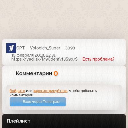
ОРТ
Volodich_Super
3098
15 февраля 2018, 22:31
https://yadi.sk/i/9Cdenf7f3S9b7S
Есть проблема?
0
Комментарии
Войдите
или
зарегистрируйтесь
, чтобы добавить
комментарий
Вход через Телеграм
Плейлист