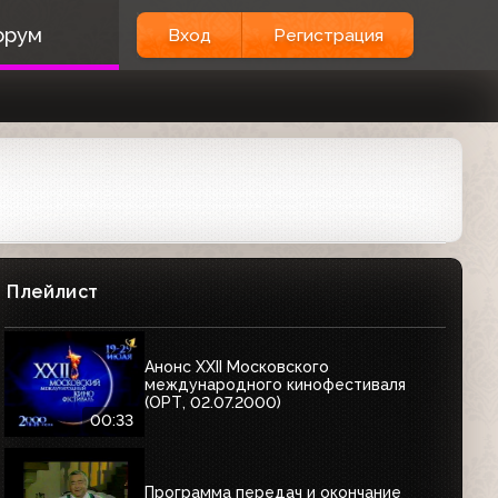
орум
Вход
Регистрация
Плейлист
Анонс XXII Московского
международного кинофестиваля
(ОРТ, 02.07.2000)
00:33
Программа передач и окончание