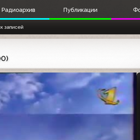
Радиоархив
Публикации
Ф
к записей
00)