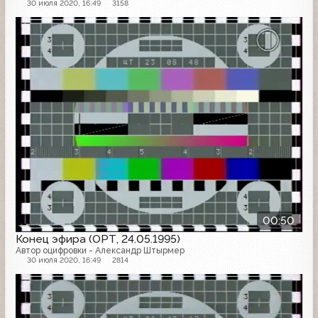
30 июля 2020, 16:49
3158
Конец эфира
00:50
Конец эфира (ОРТ, 24.05.1995)
Автор оцифровки - Александр Штырмер
30 июля 2020, 16:49
2814
Конец эфира