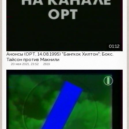
01:12
Анонсы (ОРТ, 14.08.1995) "Бангкок Хилтон"; Бокс.
Тайсон против Макнили
20 мая 2021, 23:52
2619
Анонс