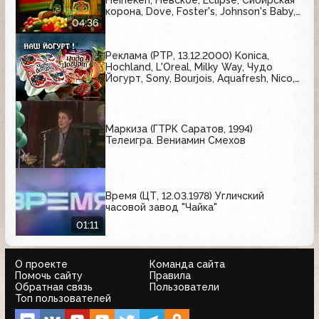
корона, Dove, Foster's, Johnson's Baby,
Bagbier, Tuborg, Amstel, Axe,
04:36
Арсенальное
Реклама (РТР, 13.12.2000) Konica,
Hochland, L'Oreal, Milky Way, Чудо
Йогурт, Sony, Bourjois, Aquafresh, Nico,
Kitekat
Маркиза (ГТРК Саратов, 1994)
Телеигра. Вениамин Смехов
Время (ЦТ, 12.03.1978) Угличский
часовой завод "Чайка"
01:11
О проекте
Команда сайта
Помочь сайту
Правила
Обратная связь
Пользователи
Топ пользователей