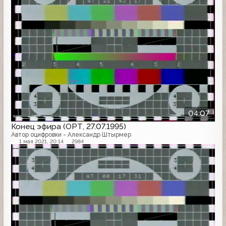
04:07
Конец эфира (ОРТ, 27.07.1995)
Автор оцифровки - Александр Штырмер
1 мая 2021, 20:14
2984
Конец эфира