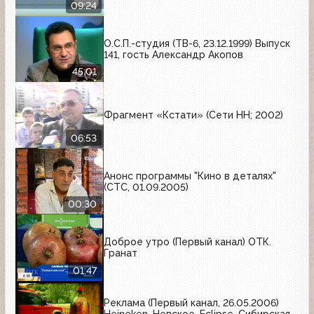
09:24
О.С.П.-студия (ТВ-6, 23.12.1999) Выпуск
141, гость Александр Акопов
45:01
Фрагмент «Кстати» (Сети НН; 2002)
06:53
Анонс программы "Кино в деталях"
(СТС, 01.09.2005)
00:30
Доброе утро (Первый канал) ОТК.
Гранат
01:47
Реклама (Первый канал, 26.05.2006)
Heineken, Невское, Eclipse, Сибирская