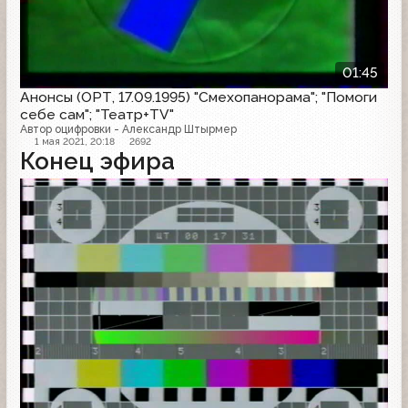
01:45
Анонсы (ОРТ, 17.09.1995) "Смехопанорама"; "Помоги
себе сам"; "Театр+TV"
Автор оцифровки - Александр Штырмер
1 мая 2021, 20:18
2692
Конец эфира
Конец эфира