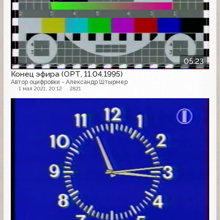
05:23
Конец эфира (ОРТ, 11.04.1995)
Автор оцифровки - Александр Штырмер
1 мая 2021, 20:12
2821
Конец эфира