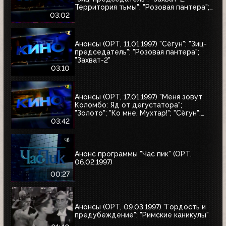
Территория тьмы"; "Розовая пантера";
"Сёгун"
03:02
Анонсы (ОРТ, 11.01.1997) "Сёгун"; "Зиц-
председатель"; "Розовая пантера";
"Захват-2"
03:10
Анонсы (ОРТ, 17.01.1997) "Меня зовут
Коломбо: Яд от дегустатора";
"Золото"; "Ко мне, Мухтар!"; "Сёгун";
"Полтергейст"
03:42
Анонс программы "Час пик" (ОРТ,
06.02.1997)
00:27
Анонсы (ОРТ, 09.03.1997) "Гордость и
предубеждение"; "Римские каникулы"