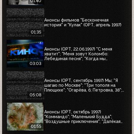
01:40
Анонсы фильмов "Бесконечная
история" и "Кулак" (ОРТ, апрель 1997)
01:35
Анонсы (ОРТ, 22.06.1997) "С меня
хватит"; "Меня зовут Коломбо:
Лебединая песня"; "Когда мы
встретимся вновь"; "Воры в законе"
03:03
Анонсы (ОРТ, сентябрь 1997) Мы; "Я
шагаю по Москве"; "Три тополя на
Плющихе"; "Огарёва, 6; Петровка, 38";
"Покровские ворота"; "Московские
05:08
каникулы"; "Дом на Трубной"
Анонсы (ОРТ, октябрь 1997)
"Коммандо"; "Маленький Будда";
"Воздушные приключения"; "Далёкая
страна"; "Одиссея"; "Чужие"; "Берегись
01:55
автомобиля"