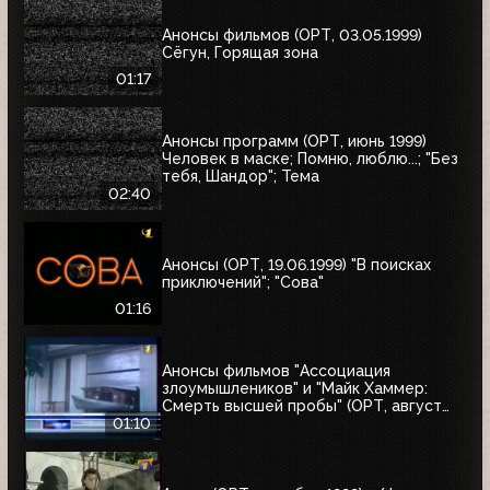
Анонсы фильмов (ОРТ, 03.05.1999)
Сёгун, Горящая зона
01:17
Анонсы программ (ОРТ, июнь 1999)
Человек в маске; Помню, люблю...; "Без
тебя, Шандор"; Тема
02:40
Анонсы (ОРТ, 19.06.1999) "В поисках
приключений"; "Сова"
01:16
Анонсы фильмов "Ассоциация
злоумышлеников" и "Майк Хаммер:
Смерть высшей пробы" (ОРТ, август
1999)
01:10