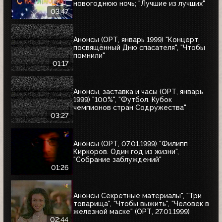
новогоднюю ночь; "Лучшие из лучших"
03:47
Анонсы (ОРТ, январь 1999) "Концерт,
посвящённый Дню спасателя", "Чтобы
помнили"
01:17
Анонсы, заставка и часы (ОРТ, январь
1999) "100%", "Футбол. Кубок
чемпионов стран Содружества"
03:27
Анонсы (ОРТ, 07.01.1999) "Филипп
Киркоров. Один год из жизни",
"Собрание заблуждений"
01:26
Анонсы Секретные материалы", "Три
товарища", "Чтобы выжить", "Человек в
железной маске" (ОРТ, 27.01.1999)
02:44