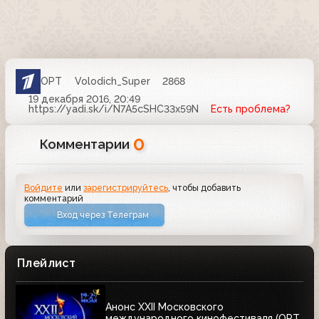
ОРТ
Volodich_Super
2868
19 декабря 2016, 20:49
https://yadi.sk/i/N7A5cSHC33x59N
Есть проблема?
0
Комментарии
Войдите
или
зарегистрируйтесь
, чтобы добавить
комментарий
Вход через Телеграм
Плейлист
Анонс XXII Московского
международного кинофестиваля (ОРТ,