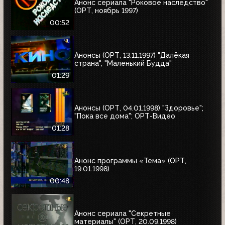
Анонс сериала "Роковое наследство"
(ОРТ, ноябрь 1997)
00:52
Анонсы (ОРТ, 13.11.1997) "Далёкая
страна", "Маленький Будда"
01:29
Анонсы (ОРТ, 04.01.1998) "Здоровье";
"Пока все дома"; ОРТ-Видео
01:28
Анонс программы «Тема» (ОРТ,
19.01.1998)
00:48
Анонс сериала "Секретные
материалы" (ОРТ, 20.09.1998)