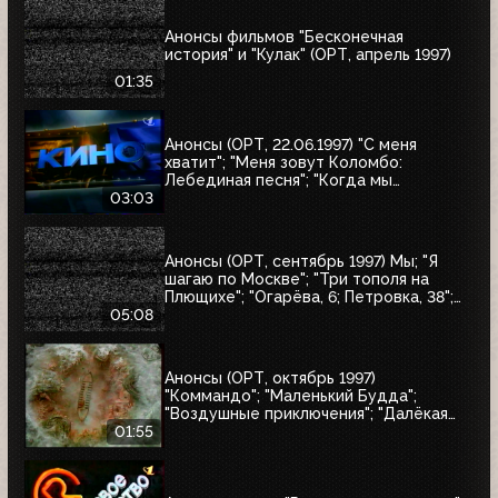
Анонсы фильмов "Бесконечная
история" и "Кулак" (ОРТ, апрель 1997)
01:35
Анонсы (ОРТ, 22.06.1997) "С меня
хватит"; "Меня зовут Коломбо:
Лебединая песня"; "Когда мы
встретимся вновь"; "Воры в законе"
03:03
Анонсы (ОРТ, сентябрь 1997) Мы; "Я
шагаю по Москве"; "Три тополя на
Плющихе"; "Огарёва, 6; Петровка, 38";
"Покровские ворота"; "Московские
05:08
каникулы"; "Дом на Трубной"
Анонсы (ОРТ, октябрь 1997)
"Коммандо"; "Маленький Будда";
"Воздушные приключения"; "Далёкая
страна"; "Одиссея"; "Чужие"; "Берегись
01:55
автомобиля"