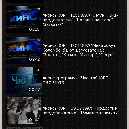
Анонсы (ОРТ, 11.01.1997) "Сёгун"; "Зиц-
председатель"; "Розовая пантера";
"Захват-2"
03:10
Анонсы (ОРТ, 17.01.1997) "Меня зовут
Коломбо: Яд от дегустатора";
"Золото"; "Ко мне, Мухтар!"; "Сёгун";
"Полтергейст"
03:42
Анонс программы "Час пик" (ОРТ,
06.02.1997)
00:27
Анонсы (ОРТ, 09.03.1997) "Гордость и
предубеждение"; "Римские каникулы"
01:40