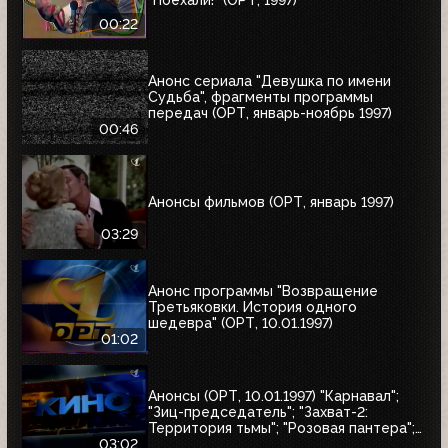
00:22
Анонс сериала "Девушка по имени
Судьба", фрагменты программы
передач (ОРТ, январь-ноябрь 1997)
00:46
Анонсы фильмов (ОРТ, январь 1997)
03:29
Анонс программы "Возвращение
Третьяковки. История одного
шедевра" (ОРТ, 10.01.1997)
01:02
Анонсы (ОРТ, 10.01.1997) "Карнавал";
"Зиц-председатель"; "Захват-2:
Территория тьмы"; "Розовая пантера";
"Сёгун"
03:02