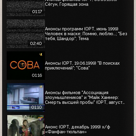
Сёгун, Горящая зона
01:17
Анонсы программ (ОРТ, июнь 1999)
Человек в маске; Помню, люблю...; "Без
тебя, Шандор"; Тема
02:40
Анонсы (ОРТ, 19.06.1999) "В поисках
приключений"; "Сова"
01:16
Анонсы фильмов "Ассоциация
злоумышлеников" и "Майк Хаммер:
Смерть высшей пробы" (ОРТ, август
1999)
01:10
Анонс (ОРТ, декабрь 1999) х/ф
«Фанфан-тюльпан»