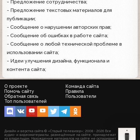
- Предложение сотрудничества;
- Предложение текстовых материалов для
публикации;
- Сообщение о нарушении авторских прав;
- Сообщение об ошибках в работе сайта;
- Сообщение о любой технической проблеме в
использовании сайта;
- Идеи улучшения дизайна, функционала и
контента сайта;
О проекте
Команда сайта
Помочь сайту
Правила
Обратная связь
Пользователи
Топ пользователей
Дизайн и верстка сайта © «Старый телевизор»; 2008 - 2026 Все
аудио- и видеоматериалы, размещённые на сайте, принадлежат
их владельцам. Нахождение материалов на сайте не оспаривает