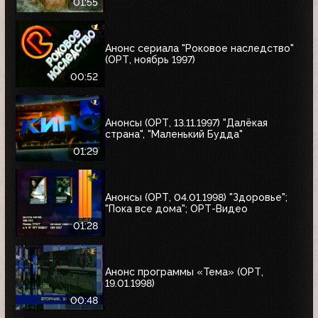
страна"; "Одиссея"; "Чужие"; "Берегись
01:55
автомобиля"
Анонс сериала "Роковое наследство"
(ОРТ, ноябрь 1997)
00:52
Анонсы (ОРТ, 13.11.1997) "Далёкая
страна", "Маленький Будда"
01:29
Анонсы (ОРТ, 04.01.1998) "Здоровье";
"Пока все дома"; ОРТ-Видео
01:28
Анонс программы «Тема» (ОРТ,
19.01.1998)
00:48