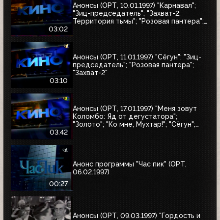
Анонсы (ОРТ, 10.01.1997) "Карнавал";
"Зиц-председатель"; "Захват-2:
Территория тьмы"; "Розовая пантера";
"Сёгун"
03:02
Анонсы (ОРТ, 11.01.1997) "Сёгун"; "Зиц-
председатель"; "Розовая пантера";
"Захват-2"
03:10
Анонсы (ОРТ, 17.01.1997) "Меня зовут
Коломбо: Яд от дегустатора";
"Золото"; "Ко мне, Мухтар!"; "Сёгун";
"Полтергейст"
03:42
Анонс программы "Час пик" (ОРТ,
06.02.1997)
00:27
Анонсы (ОРТ, 09.03.1997) "Гордость и