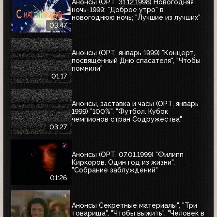
Анонсы (ОРТ, 31.12.1998) Новогодняя
ночь-1999; "Доброе утро" в
новогоднюю ночь; "Лучшие из лучших"
03:47
Анонсы (ОРТ, январь 1999) "Концерт,
посвящённый Дню спасателя", "Чтобы
помнили"
01:17
Анонсы, заставка и часы (ОРТ, январь
1999) "100%", "Футбол. Кубок
чемпионов стран Содружества"
03:27
Анонсы (ОРТ, 07.01.1999) "Филипп
Киркоров. Один год из жизни",
"Собрание заблуждений"
01:26
Анонсы Секретные материалы", "Три
товарища", "Чтобы выжить", "Человек в