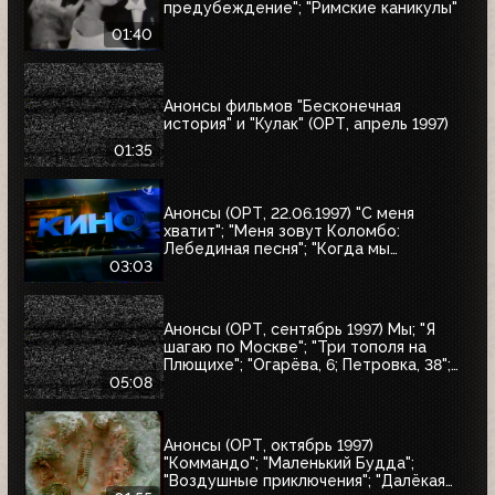
предубеждение"; "Римские каникулы"
01:40
Анонсы фильмов "Бесконечная
история" и "Кулак" (ОРТ, апрель 1997)
01:35
Анонсы (ОРТ, 22.06.1997) "С меня
хватит"; "Меня зовут Коломбо:
Лебединая песня"; "Когда мы
встретимся вновь"; "Воры в законе"
03:03
Анонсы (ОРТ, сентябрь 1997) Мы; "Я
шагаю по Москве"; "Три тополя на
Плющихе"; "Огарёва, 6; Петровка, 38";
"Покровские ворота"; "Московские
05:08
каникулы"; "Дом на Трубной"
Анонсы (ОРТ, октябрь 1997)
"Коммандо"; "Маленький Будда";
"Воздушные приключения"; "Далёкая