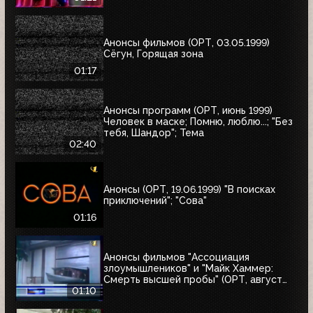
Анонсы фильмов (ОРТ, 03.05.1999)
Сёгун, Горящая зона
01:17
Анонсы программ (ОРТ, июнь 1999)
Человек в маске; Помню, люблю...; "Без
тебя, Шандор"; Тема
02:40
Анонсы (ОРТ, 19.06.1999) "В поисках
приключений"; "Сова"
01:16
Анонсы фильмов "Ассоциация
злоумышлеников" и "Майк Хаммер:
Смерть высшей пробы" (ОРТ, август
1999)
01:10