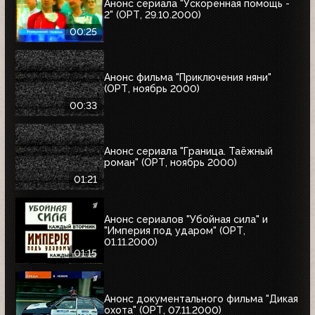
Анонс сериала "Ускоренная помощь -
2" (ОРТ, 29.10.2000)
00:25
Анонс фильма "Приключения няни"
(ОРТ, ноябрь 2000)
00:33
Анонс сериала "Граница. Таёжный
роман" (ОРТ, ноябрь 2000)
01:21
Анонс сериалов "Убойная сила" и
"Империя под ударом" (ОРТ,
01.11.2000)
01:15
Анонс документального фильма "Дикая
охота" (ОРТ, 07.11.2000)