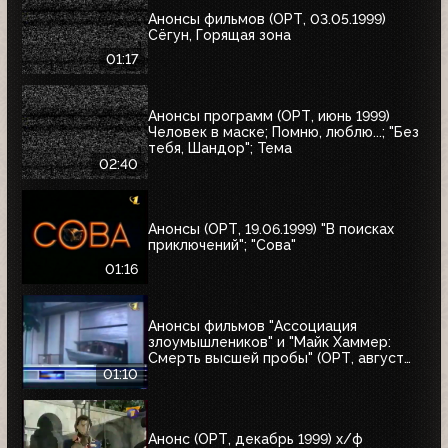
Анонсы фильмов (ОРТ, 03.05.1999)
Сёгун, Горящая зона
01:17
Анонсы программ (ОРТ, июнь 1999)
Человек в маске; Помню, люблю...; "Без
тебя, Шандор"; Тема
02:40
Анонсы (ОРТ, 19.06.1999) "В поисках
приключений"; "Сова"
01:16
Анонсы фильмов "Ассоциация
злоумышлеников" и "Майк Хаммер:
Смерть высшей пробы" (ОРТ, август
1999)
01:10
Анонс (ОРТ, декабрь 1999) х/ф