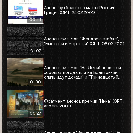
Анонс футбольного матча Россия -
Греция (ОРТ, 25.02.2001)
00:29
Анонсы фильмов "Жандарм в юбке",
"Быстрый и мёртвый" (ОРТ, 08.03.2001)
01:07
Анонсы фильмов "На Дерибасовской
хорошая погода или на Брайтон-Бич
опять идут дожди" и "Тринадцатый
воин" (ОРТ, 18.03.2001)
01:30
Фрагмент анонса премии "Ника" (ОРТ,
апрель 2001)
00:27
Анонс сериала "Закон джунглей" (ОРТ,