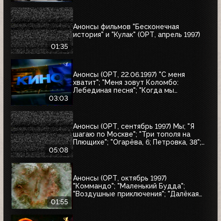
Анонсы фильмов "Бесконечная
история" и "Кулак" (ОРТ, апрель 1997)
01:35
Анонсы (ОРТ, 22.06.1997) "С меня
хватит"; "Меня зовут Коломбо:
Лебединая песня"; "Когда мы
встретимся вновь"; "Воры в законе"
03:03
Анонсы (ОРТ, сентябрь 1997) Мы; "Я
шагаю по Москве"; "Три тополя на
Плющихе"; "Огарёва, 6; Петровка, 38";
"Покровские ворота"; "Московские
05:08
каникулы"; "Дом на Трубной"
Анонсы (ОРТ, октябрь 1997)
"Коммандо"; "Маленький Будда";
"Воздушные приключения"; "Далёкая
страна"; "Одиссея"; "Чужие"; "Берегись
01:55
автомобиля"