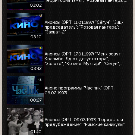
Территория тьмы"; "Розовая пантера";
"Сёгун"
03:02
Анонсы (ОРТ, 11.01.1997) "Сёгун"; "Зиц-
председатель"; "Розовая пантера";
"Захват-2"
03:10
Анонсы (ОРТ, 17.01.1997) "Меня зовут
Коломбо: Яд от дегустатора";
"Золото"; "Ко мне, Мухтар!"; "Сёгун";
"Полтергейст"
03:42
Анонс программы "Час пик" (ОРТ,
06.02.1997)
00:27
Анонсы (ОРТ, 09.03.1997) "Гордость и
предубеждение"; "Римские каникулы"
01:40