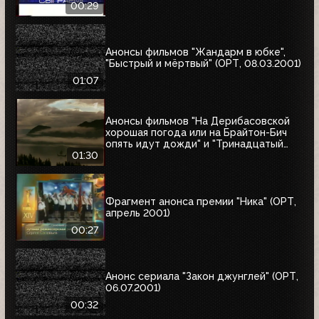
00:29
Анонсы фильмов "Жандарм в юбке",
"Быстрый и мёртвый" (ОРТ, 08.03.2001)
01:07
Анонсы фильмов "На Дерибасовской
хорошая погода или на Брайтон-Бич
опять идут дожди" и "Тринадцатый
воин" (ОРТ, 18.03.2001)
01:30
Фрагмент анонса премии "Ника" (ОРТ,
апрель 2001)
00:27
Анонс сериала "Закон джунглей" (ОРТ,
06.07.2001)
00:32