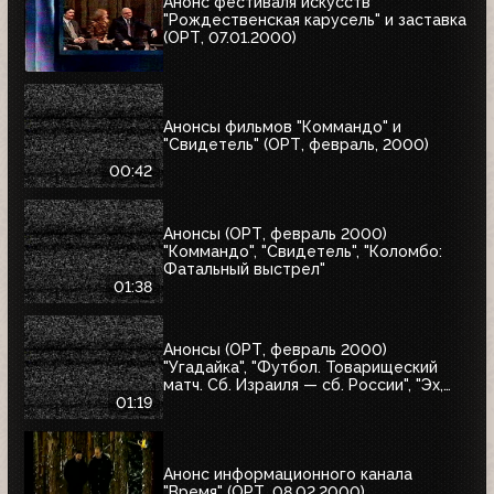
Анонс фестиваля искусств
"Рождественская карусель" и заставка
(ОРТ, 07.01.2000)
Анонсы фильмов "Коммандо" и
"Свидетель" (ОРТ, февраль, 2000)
00:42
Анонсы (ОРТ, февраль 2000)
"Коммандо", "Свидетель", "Коломбо:
Фатальный выстрел"
01:38
Анонсы (ОРТ, февраль 2000)
"Угадайка", "Футбол. Товарищеский
матч. Сб. Израиля — сб. России", "Эх,
Семёновна!"
01:19
Анонс информационного канала
"Время" (ОРТ, 08.02.2000)