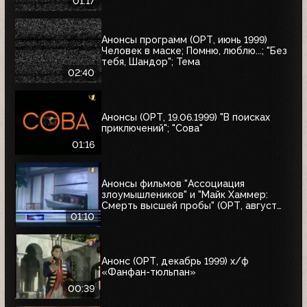
01:17
Анонсы программ (ОРТ, июнь 1999)
Человек в маске; Помню, люблю...; "Без
тебя, Шандор"; Тема
02:40
Анонсы (ОРТ, 19.06.1999) "В поисках
приключений"; "Сова"
01:16
Анонсы фильмов "Ассоциация
злоумышлеников" и "Майк Хаммер:
Смерть высшей пробы" (ОРТ, август
1999)
01:10
Анонс (ОРТ, декабрь 1999) х/ф
«Фанфан-тюльпан»
00:39