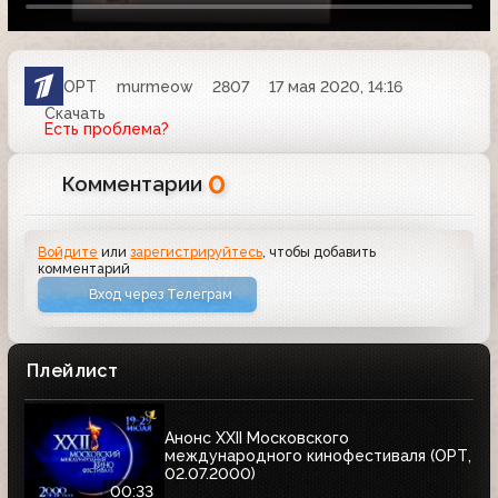
ОРТ
murmeow
2807
17 мая 2020, 14:16
Скачать
Есть проблема?
0
Комментарии
Войдите
или
зарегистрируйтесь
, чтобы добавить
комментарий
Вход через Телеграм
Плейлист
Анонс XXII Московского
международного кинофестиваля (ОРТ,
02.07.2000)
00:33