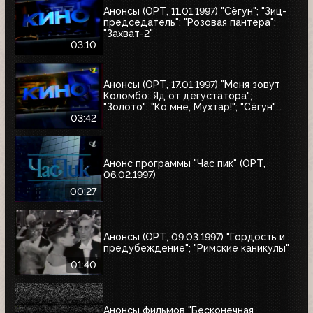
Анонсы (ОРТ, 11.01.1997) "Сёгун"; "Зиц-
председатель"; "Розовая пантера";
"Захват-2"
03:10
Анонсы (ОРТ, 17.01.1997) "Меня зовут
Коломбо: Яд от дегустатора";
"Золото"; "Ко мне, Мухтар!"; "Сёгун";
"Полтергейст"
03:42
Анонс программы "Час пик" (ОРТ,
06.02.1997)
00:27
Анонсы (ОРТ, 09.03.1997) "Гордость и
предубеждение"; "Римские каникулы"
01:40
Анонсы фильмов "Бесконечная