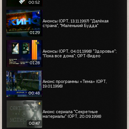
00:52
Анонсы (ОРТ, 13.11.1997) "Далёкая
страна", "Маленький Будда"
01:29
Анонсы (ОРТ, 04.01.1998) "Здоровье";
"Пока все дома"; ОРТ-Видео
01:28
Анонс программы «Тема» (ОРТ,
19.01.1998)
00:48
Анонс сериала "Секретные
материалы" (ОРТ, 20.09.1998)
00:47