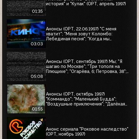
история" и "Кулак" (ОРТ, апрель 1997)
01:35
Анонсы (ОРТ, 22.06.1997) "С меня
хватит"; "Меня зовут Коломбо:
Лебединая песня"; "Когда мы
встретимся вновь"; "Воры в законе"
03:03
Анонсы (ОРТ, сентябрь 1997) Мы; "Я
шагаю по Москве"; "Три тополя на
Плющихе"; "Огарёва, 6; Петровка, 38";
"Покровские ворота"; "Московские
05:08
каникулы"; "Дом на Трубной"
Анонсы (ОРТ, октябрь 1997)
"Коммандо"; "Маленький Будда";
"Воздушные приключения"; "Далёкая
страна"; "Одиссея"; "Чужие"; "Берегись
01:55
автомобиля"
Анонс сериала "Роковое наследство"
(ОРТ, ноябрь 1997)