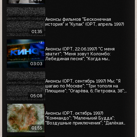
Анонсы фильмов "Бесконечная
история" и "Кулак" (ОРТ, апрель 1997)
01:35
Анонсы (ОРТ, 22.06.1997) "С меня
хватит"; "Меня зовут Коломбо:
Лебединая песня"; "Когда мы
встретимся вновь"; "Воры в законе"
03:03
Анонсы (ОРТ, сентябрь 1997) Мы; "Я
шагаю по Москве"; "Три тополя на
Плющихе"; "Огарёва, 6; Петровка, 38";
"Покровские ворота"; "Московские
05:08
каникулы"; "Дом на Трубной"
Анонсы (ОРТ, октябрь 1997)
"Коммандо"; "Маленький Будда";
"Воздушные приключения"; "Далёкая
страна"; "Одиссея"; "Чужие"; "Берегись
01:55
автомобиля"