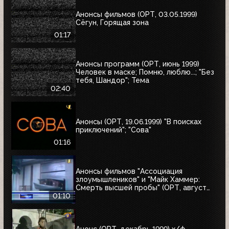
Анонсы фильмов (ОРТ, 03.05.1999)
Сёгун, Горящая зона
01:17
Анонсы программ (ОРТ, июнь 1999)
Человек в маске; Помню, люблю...; "Без
тебя, Шандор"; Тема
02:40
Анонсы (ОРТ, 19.06.1999) "В поисках
приключений"; "Сова"
01:16
Анонсы фильмов "Ассоциация
злоумышлеников" и "Майк Хаммер:
Смерть высшей пробы" (ОРТ, август
1999)
01:10