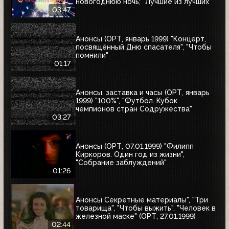
новогоднюю ночь; "Лучшие из лучших"
03:47
Анонсы (ОРТ, январь 1999) "Концерт,
посвящённый Дню спасателя", "Чтобы
помнили"
01:17
Анонсы, заставка и часы (ОРТ, январь
1999) "100%", "Футбол. Кубок
чемпионов стран Содружества"
03:27
Анонсы (ОРТ, 07.01.1999) "Филипп
Киркоров. Один год из жизни",
"Собрание заблуждений"
01:26
Анонсы Секретные материалы", "Три
товарища", "Чтобы выжить", "Человек в
железной маске" (ОРТ, 27.01.1999)
02:44