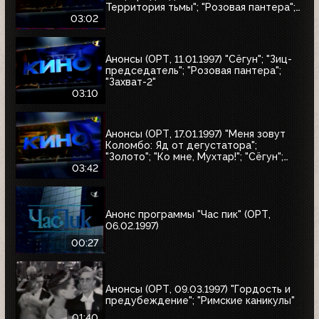
Территория тьмы"; "Розовая пантера";
"Сёгун"
03:02
Анонсы (ОРТ, 11.01.1997) "Сёгун"; "Зиц-
председатель"; "Розовая пантера";
"Захват-2"
03:10
Анонсы (ОРТ, 17.01.1997) "Меня зовут
Коломбо: Яд от дегустатора";
"Золото"; "Ко мне, Мухтар!"; "Сёгун";
"Полтергейст"
03:42
Анонс программы "Час пик" (ОРТ,
06.02.1997)
00:27
Анонсы (ОРТ, 09.03.1997) "Гордость и
предубеждение"; "Римские каникулы"
01:40