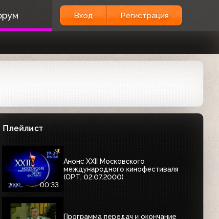
орум
Вход
Регистрация
Плейлист
Анонс XXII Московского
международного кинофестиваля
(ОРТ, 02.07.2000)
00:33
Программа передач и окончание