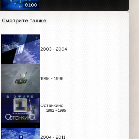
01:00
Смотрите также
Часы Первого канала (2000-2011)
Утренние
01:01
2003 - 2004
Часы Первого канала (2000-2011)
Вечерние
01:01
1995 - 1996
РЕКЛАМНЫЕ ЗАСТАВКИ (ЯНВАРЬ-СЕНТЯБРЬ
1997)
Останкино
1992 - 1995
Рекламные заставки (ОРТ, 01.01.1997-
03.10.1997)
00:36
2004 - 2011