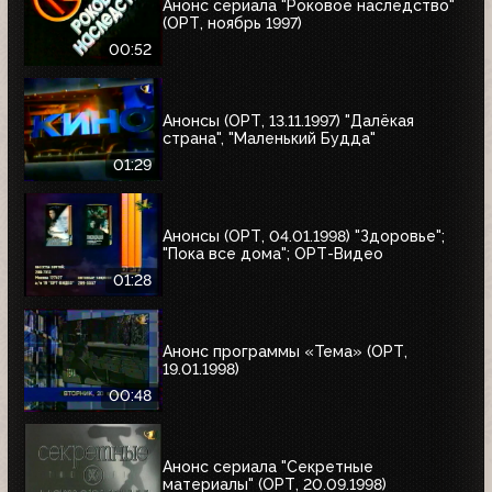
Анонс сериала "Роковое наследство"
(ОРТ, ноябрь 1997)
00:52
Анонсы (ОРТ, 13.11.1997) "Далёкая
страна", "Маленький Будда"
01:29
Анонсы (ОРТ, 04.01.1998) "Здоровье";
"Пока все дома"; ОРТ-Видео
01:28
Анонс программы «Тема» (ОРТ,
19.01.1998)
00:48
Анонс сериала "Секретные
материалы" (ОРТ, 20.09.1998)