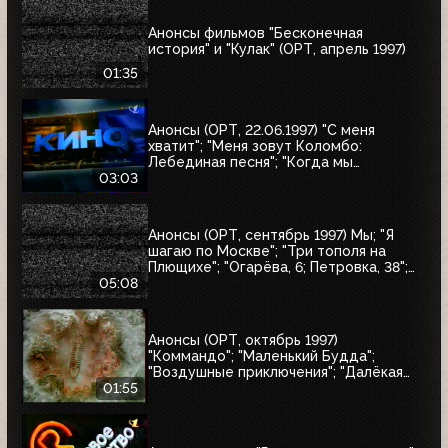
Анонсы фильмов "Бесконечная
история" и "Кулак" (ОРТ, апрель 1997)
01:35
Анонсы (ОРТ, 22.06.1997) "С меня
хватит"; "Меня зовут Коломбо:
Лебединая песня"; "Когда мы
встретимся вновь"; "Воры в законе"
03:03
Анонсы (ОРТ, сентябрь 1997) Мы; "Я
шагаю по Москве"; "Три тополя на
Плющихе"; "Огарёва, 6; Петровка, 38";
"Покровские ворота"; "Московские
05:08
каникулы"; "Дом на Трубной"
Анонсы (ОРТ, октябрь 1997)
"Коммандо"; "Маленький Будда";
"Воздушные приключения"; "Далёкая
страна"; "Одиссея"; "Чужие"; "Берегись
01:55
автомобиля"