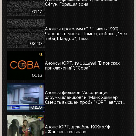
Сёгун, Горящая зона
01:17
Анонсы программ (ОРТ, июнь 1999)
Человек в маске; Помню, люблю...; "Без
тебя, Шандор"; Тема
02:40
Анонсы (ОРТ, 19.06.1999) "В поисках
приключений"; "Сова"
01:16
Анонсы фильмов "Ассоциация
злоумышлеников" и "Майк Хаммер:
Смерть высшей пробы" (ОРТ, август
1999)
01:10
Анонс (ОРТ, декабрь 1999) х/ф
«Фанфан-тюльпан»