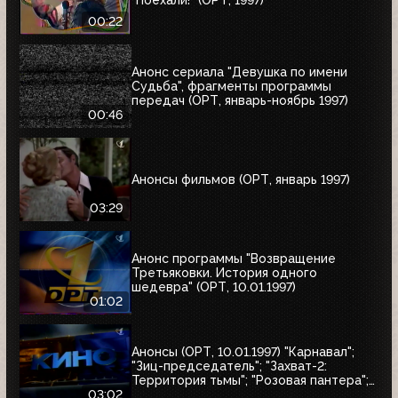
00:22
Анонс сериала "Девушка по имени
Судьба", фрагменты программы
передач (ОРТ, январь-ноябрь 1997)
00:46
Анонсы фильмов (ОРТ, январь 1997)
03:29
Анонс программы "Возвращение
Третьяковки. История одного
шедевра" (ОРТ, 10.01.1997)
01:02
Анонсы (ОРТ, 10.01.1997) "Карнавал";
"Зиц-председатель"; "Захват-2:
Территория тьмы"; "Розовая пантера";
"Сёгун"
03:02