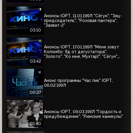
Анонсы (ОРТ, 11.01.1997) "Сёгун"; "Зиц-
председатель"; "Розовая пантера";
"Захват-2"
03:10
Анонсы (ОРТ, 17.01.1997) "Меня зовут
Коломбо: Яд от дегустатора";
"Золото"; "Ко мне, Мухтар!"; "Сёгун";
"Полтергейст"
03:42
Анонс программы "Час пик" (ОРТ,
06.02.1997)
00:27
Анонсы (ОРТ, 09.03.1997) "Гордость и
предубеждение"; "Римские каникулы"
01:40