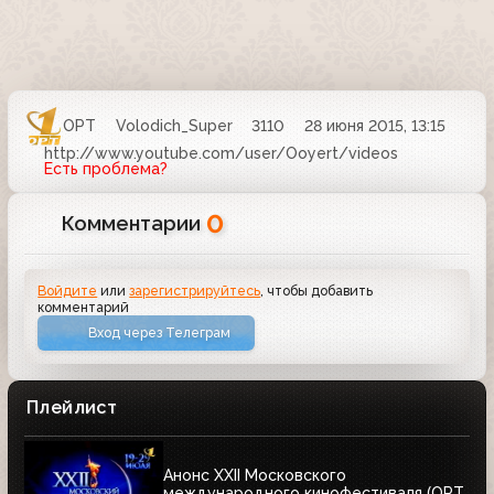
ОРТ
Volodich_Super
3110
28 июня 2015, 13:15
http://www.youtube.com/user/Ooyert/videos
Есть проблема?
0
Комментарии
Войдите
или
зарегистрируйтесь
, чтобы добавить
комментарий
Вход через Телеграм
Плейлист
Анонс XXII Московского
международного кинофестиваля (ОРТ,