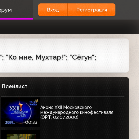
орум
Вход
Регистрация
 "Ко мне, Мухтар!"; "Сёгун";
Плейлист
Анонс XXII Московского
международного кинофестиваля
(ОРТ, 02.07.2000)
00:33