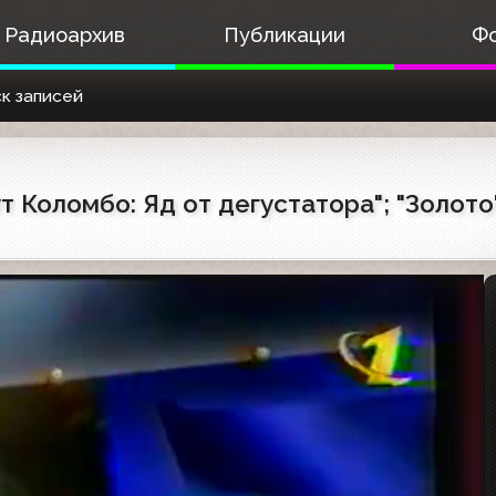
Радиоархив
Публикации
Ф
к записей
т Коломбо: Яд от дегустатора"; "Золото";