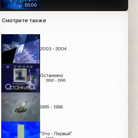
01:00
Смотрите также
Часы Первого канала (2000-2011)
Утренние
01:01
2003 - 2004
Часы Первого канала (2000-2011)
Вечерние
01:01
Останкино
1992 - 1995
РЕКЛАМНЫЕ ЗАСТАВКИ (ЯНВАРЬ-СЕНТЯБРЬ
1997)
1995 - 1996
Рекламные заставки (ОРТ, 01.01.1997-
03.10.1997)
00:36
"Это - Первый"