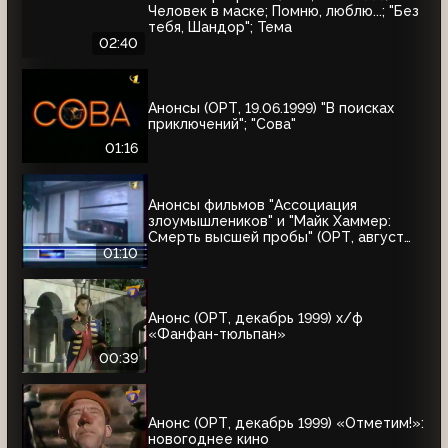
Человек в маске; Помню, люблю...; "Без
тебя, Шандор"; Тема
02:40
Анонсы (ОРТ, 19.06.1999) "В поисках
приключений"; "Сова"
01:16
Анонсы фильмов "Ассоциация
злоумышлеников" и "Майк Хаммер:
Смерть высшей пробы" (ОРТ, август
1999)
01:10
Анонс (ОРТ, декабрь 1999) х/ф
«Фанфан-тюльпан»
00:39
Анонс (ОРТ, декабрь 1999) «Отметим!»:
новогоднее кино