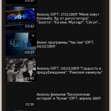
03:10
Анонсы (ОРТ, 17.01.1997) "Меня зовут
Коломбо: Яд от дегустатора";
"Золото"; "Ко мне, Мухтар!"; "Сёгун";
"Полтергейст"
03:42
Анонс программы "Час пик" (ОРТ,
06.02.1997)
00:27
Анонсы (ОРТ, 09.03.1997) "Гордость и
предубеждение"; "Римские каникулы"
01:40
Анонсы фильмов "Бесконечная
история" и "Кулак" (ОРТ, апрель 1997)
01:35