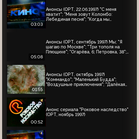
Анонсы (ОРТ, 22.06.1997) "С меня
хватит"; "Меня зовут Коломбо:
Лебединая песня"; "Когда мы
встретимся вновь"; "Воры в законе"
03:03
Анонсы (ОРТ, сентябрь 1997) Мы; "Я
шагаю по Москве"; "Три тополя на
Плющихе"; "Огарёва, 6; Петровка, 38";
"Покровские ворота"; "Московские
05:08
каникулы"; "Дом на Трубной"
Анонсы (ОРТ, октябрь 1997)
"Коммандо"; "Маленький Будда";
"Воздушные приключения"; "Далёкая
страна"; "Одиссея"; "Чужие"; "Берегись
01:55
автомобиля"
Анонс сериала "Роковое наследство"
(ОРТ, ноябрь 1997)
00:52