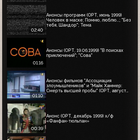
Анонсы программ (ОРТ, июнь 1999)
Человек в маске; Помню, люблю...; "Без
тебя, Шандор"; Тема
02:40
Анонсы (ОРТ, 19.06.1999) "В поисках
приключений"; "Сова"
01:16
Анонсы фильмов "Ассоциация
злоумышлеников" и "Майк Хаммер:
Смерть высшей пробы" (ОРТ, август
1999)
01:10
Анонс (ОРТ, декабрь 1999) х/ф
«Фанфан-тюльпан»
00:39