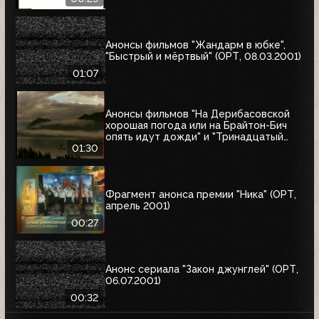
Анонсы фильмов "Жандарм в юбке",
"Быстрый и мёртвый" (ОРТ, 08.03.2001)
01:07
Анонсы фильмов "На Дерибасовской
хорошая погода или на Брайтон-Бич
опять идут дожди" и "Тринадцатый
воин" (ОРТ, 18.03.2001)
01:30
Фрагмент анонса премии "Ника" (ОРТ,
апрель 2001)
00:27
Анонс сериала "Закон джунглей" (ОРТ,
06.07.2001)
00:32