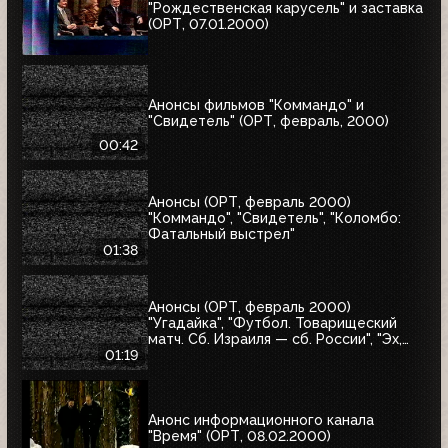
"Рождественская карусель" и заставка
(ОРТ, 07.01.2000)
Анонсы фильмов "Коммандо" и
"Свидетель" (ОРТ, февраль, 2000)
00:42
Анонсы (ОРТ, февраль 2000)
"Коммандо", "Свидетель", "Коломбо:
Фатальный выстрел"
01:38
Анонсы (ОРТ, февраль 2000)
"Угадайка", "Футбол. Товарищеский
матч. Сб. Израиля — сб. России", "Эх,
Семёновна!"
01:19
Анонс информационного канала
"Время" (ОРТ, 08.02.2000)