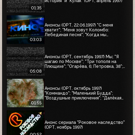
история" и "Кулак" (ОРТ, апрель 1997)
01:35
Анонсы (ОРТ, 22.06.1997) "С меня
хватит"; "Меня зовут Коломбо:
Лебединая песня"; "Когда мы
встретимся вновь"; "Воры в законе"
03:03
Анонсы (ОРТ, сентябрь 1997) Мы; "Я
шагаю по Москве"; "Три тополя на
Плющихе"; "Огарёва, 6; Петровка, 38";
"Покровские ворота"; "Московские
05:08
каникулы"; "Дом на Трубной"
Анонсы (ОРТ, октябрь 1997)
"Коммандо"; "Маленький Будда";
"Воздушные приключения"; "Далёкая
страна"; "Одиссея"; "Чужие"; "Берегись
01:55
автомобиля"
Анонс сериала "Роковое наследство"
(ОРТ, ноябрь 1997)
00:52