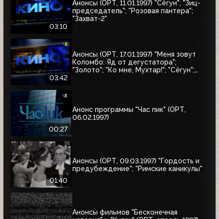
Анонсы (ОРТ, 11.01.1997) "Сёгун"; "Зиц-
председатель"; "Розовая пантера";
"Захват-2"
03:10
Анонсы (ОРТ, 17.01.1997) "Меня зовут
Коломбо: Яд от дегустатора";
"Золото"; "Ко мне, Мухтар!"; "Сёгун";
"Полтергейст"
03:42
Анонс программы "Час пик" (ОРТ,
06.02.1997)
00:27
Анонсы (ОРТ, 09.03.1997) "Гордость и
предубеждение"; "Римские каникулы"
01:40
Анонсы фильмов "Бесконечная