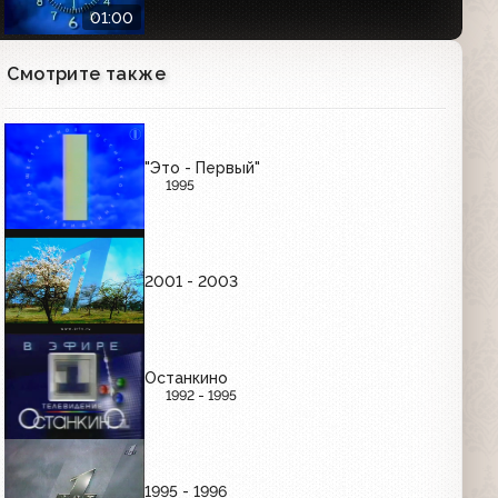
01:00
Смотрите также
Часы Первого канала (2000-2011)
Утренние
01:01
"Это - Первый"
1995
Часы Первого канала (2000-2011)
Вечерние
01:01
2001 - 2003
РЕКЛАМНЫЕ ЗАСТАВКИ (ЯНВАРЬ-СЕНТЯБРЬ
1997)
Останкино
1992 - 1995
Рекламные заставки (ОРТ, 01.01.1997-
03.10.1997)
00:36
1995 - 1996