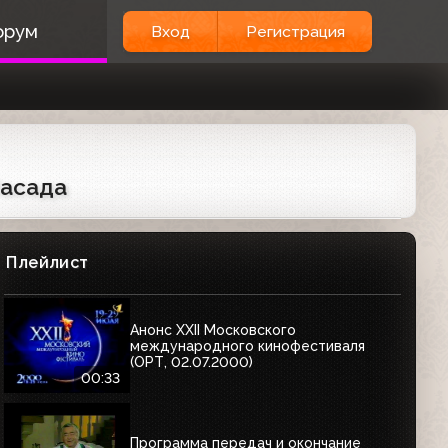
орум
Вход
Регистрация
Засада
Плейлист
Анонс XXII Московского
международного кинофестиваля
(ОРТ, 02.07.2000)
00:33
Программа передач и окончание