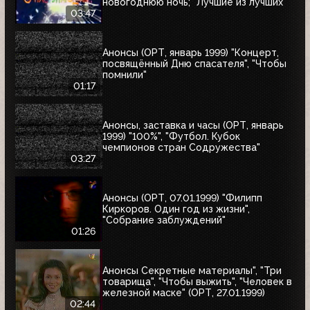
новогоднюю ночь; "Лучшие из лучших"
03:47
Анонсы (ОРТ, январь 1999) "Концерт,
посвящённый Дню спасателя", "Чтобы
помнили"
01:17
Анонсы, заставка и часы (ОРТ, январь
1999) "100%", "Футбол. Кубок
чемпионов стран Содружества"
03:27
Анонсы (ОРТ, 07.01.1999) "Филипп
Киркоров. Один год из жизни",
"Собрание заблуждений"
01:26
Анонсы Секретные материалы", "Три
товарища", "Чтобы выжить", "Человек в
железной маске" (ОРТ, 27.01.1999)
02:44