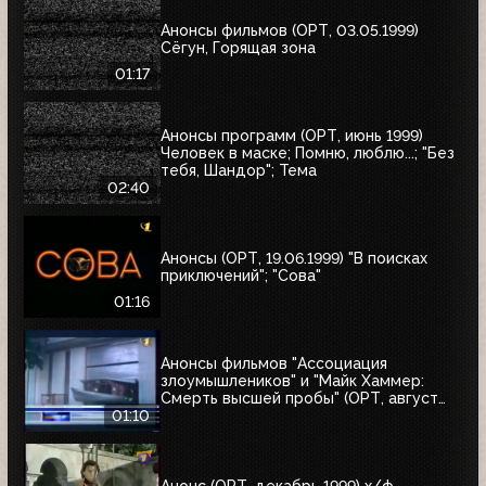
Анонсы фильмов (ОРТ, 03.05.1999)
Сёгун, Горящая зона
01:17
Анонсы программ (ОРТ, июнь 1999)
Человек в маске; Помню, люблю...; "Без
тебя, Шандор"; Тема
02:40
Анонсы (ОРТ, 19.06.1999) "В поисках
приключений"; "Сова"
01:16
Анонсы фильмов "Ассоциация
злоумышлеников" и "Майк Хаммер:
Смерть высшей пробы" (ОРТ, август
1999)
01:10