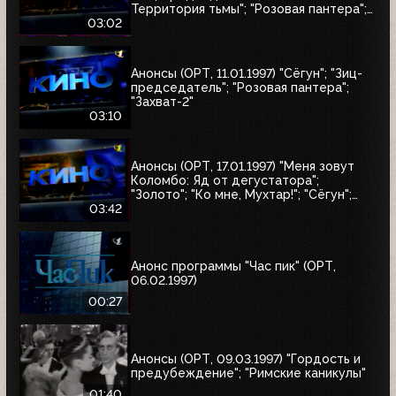
Территория тьмы"; "Розовая пантера";
"Сёгун"
03:02
Анонсы (ОРТ, 11.01.1997) "Сёгун"; "Зиц-
председатель"; "Розовая пантера";
"Захват-2"
03:10
Анонсы (ОРТ, 17.01.1997) "Меня зовут
Коломбо: Яд от дегустатора";
"Золото"; "Ко мне, Мухтар!"; "Сёгун";
"Полтергейст"
03:42
Анонс программы "Час пик" (ОРТ,
06.02.1997)
00:27
Анонсы (ОРТ, 09.03.1997) "Гордость и
предубеждение"; "Римские каникулы"
01:40