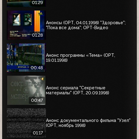
01:29
Анонсы (ОРТ, 04.01.1998) "Здоровье";
"Пока все дома"; ОРТ-Видео
01:28
Анонс программы «Тема» (ОРТ,
19.01.1998)
00:48
Анонс сериала "Секретные
материалы" (ОРТ, 20.09.1998)
00:47
Анонс документального фильма "Узел"
(ОРТ, ноябрь 1998)
01:17