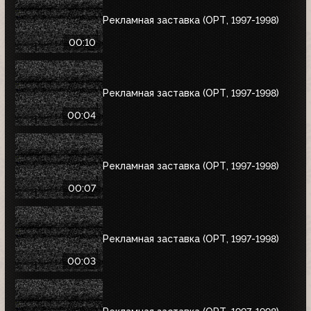
Рекламная заставка (ОРТ, 1997-1998)
00:10
Рекламная заставка (ОРТ, 1997-1998)
00:04
Рекламная заставка (ОРТ, 1997-1998)
00:07
Рекламная заставка (ОРТ, 1997-1998)
00:03