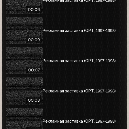
Рекламная заставка (ОРТ, 1997-1998)
00:06
Рекламная заставка (ОРТ, 1997-1998)
00:09
Рекламная заставка (ОРТ, 1997-1998)
00:07
Рекламная заставка (ОРТ, 1997-1998)
00:08
Рекламная заставка (ОРТ, 1997-1998)