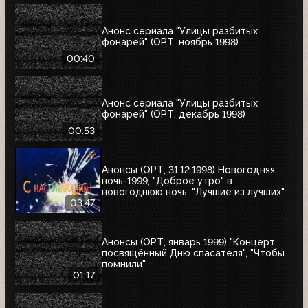
Анонс сериала "Улицы разбитых
фонарей" (ОРТ, ноябрь 1998)
00:40
Анонс сериала "Улицы разбитых
фонарей" (ОРТ, декабрь 1998)
00:53
Анонсы (ОРТ, 31.12.1998) Новогодняя
ночь-1999; "Доброе утро" в
новогоднюю ночь; "Лучшие из лучших"
03:47
Анонсы (ОРТ, январь 1999) "Концерт,
посвящённый Дню спасателя", "Чтобы
помнили"
01:17