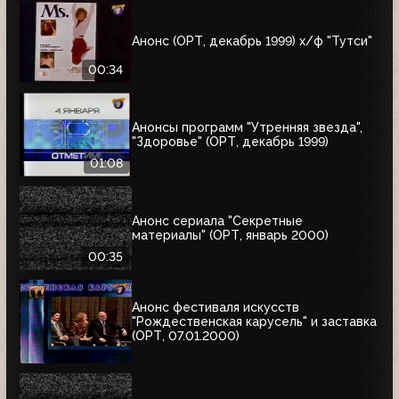
Анонс (ОРТ, декабрь 1999) х/ф "Тутси"
00:34
Анонсы программ "Утренняя звезда",
"Здоровье" (ОРТ, декабрь 1999)
01:08
Анонс сериала "Секретные
материалы" (ОРТ, январь 2000)
00:35
Анонс фестиваля искусств
"Рождественская карусель" и заставка
(ОРТ, 07.01.2000)