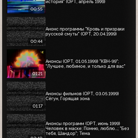
история" (ОРТ, апрель 1999)
00:55
Анонс программы "Кровь и призраки
русской смуты" (ОРТ, 20.04.1999)
00:44
Анонсы (ОРТ, 01.05.1999) "КВН-99";
"Лучшее, любимое, и только для вас"
01:21
Анонсы фильмов (ОРТ, 03.05.1999)
Сёгун, Горящая зона
01:17
Анонсы программ (ОРТ, июнь 1999)
Человек в маске; Помню, люблю...; "Без
тебя, Шандор"; Тема