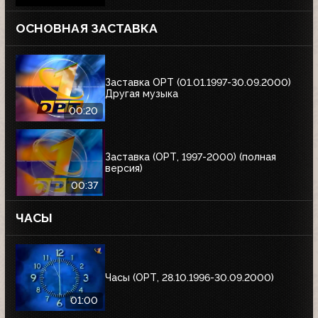
ОСНОВНАЯ ЗАСТАВКА
Заставка ОРТ (01.01.1997-30.09.2000)
Другая музыка
00:20
Заставка (ОРТ, 1997-2000) (полная
версия)
00:37
ЧАСЫ
Часы (ОРТ, 28.10.1996-30.09.2000)
01:00