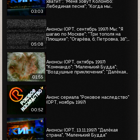
хватит"; "Меня зовут Коломбо:
Лебединая песня"; "Когда мы
встретимся вновь"; "Воры в законе"
03:03
Анонсы (ОРТ, сентябрь 1997) Мы; "Я
шагаю по Москве"; "Три тополя на
Плющихе"; "Огарёва, 6; Петровка, 38";
"Покровские ворота"; "Московские
05:08
каникулы"; "Дом на Трубной"
Анонсы (ОРТ, октябрь 1997)
"Коммандо"; "Маленький Будда";
"Воздушные приключения"; "Далёкая
страна"; "Одиссея"; "Чужие"; "Берегись
01:55
автомобиля"
Анонс сериала "Роковое наследство"
(ОРТ, ноябрь 1997)
00:52
Анонсы (ОРТ, 13.11.1997) "Далёкая
страна", "Маленький Будда"