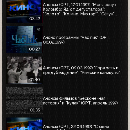
Анонсы (ОРТ, 17.01.1997) "Меня зовут
Коломбо: Яд от дегустатора";
"Золото"; "Ко мне, Мухтар!"; "Сёгун";
"Полтергейст"
03:42
Анонс программы "Час пик" (ОРТ,
06.02.1997)
00:27
Анонсы (ОРТ, 09.03.1997) "Гордость и
предубеждение"; "Римские каникулы"
01:40
Анонсы фильмов "Бесконечная
история" и "Кулак" (ОРТ, апрель 1997)
01:35
Анонсы (ОРТ, 22.06.1997) "С меня