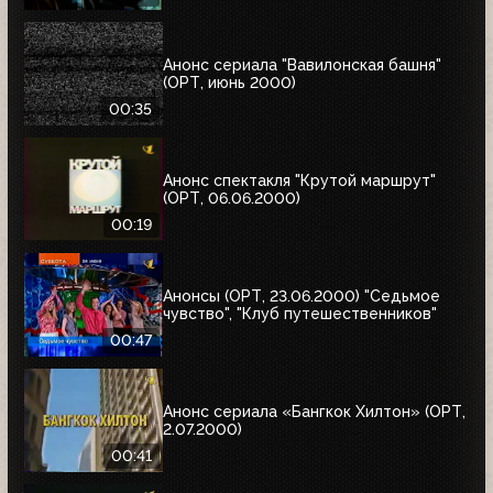
Анонс сериала "Вавилонская башня"
(ОРТ, июнь 2000)
00:35
Анонс спектакля "Крутой маршрут"
(ОРТ, 06.06.2000)
00:19
Анонсы (ОРТ, 23.06.2000) "Седьмое
чувство", "Клуб путешественников"
00:47
Анонс сериала «Бангкок Хилтон» (ОРТ,
2.07.2000)
00:41