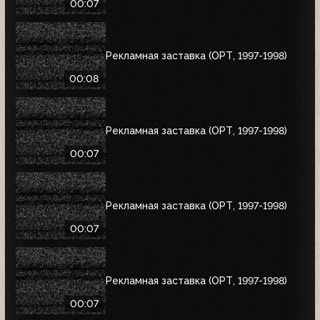
00:07
Рекламная заставка (ОРТ, 1997-1998)
00:08
Рекламная заставка (ОРТ, 1997-1998)
00:07
Рекламная заставка (ОРТ, 1997-1998)
00:07
Рекламная заставка (ОРТ, 1997-1998)
00:07