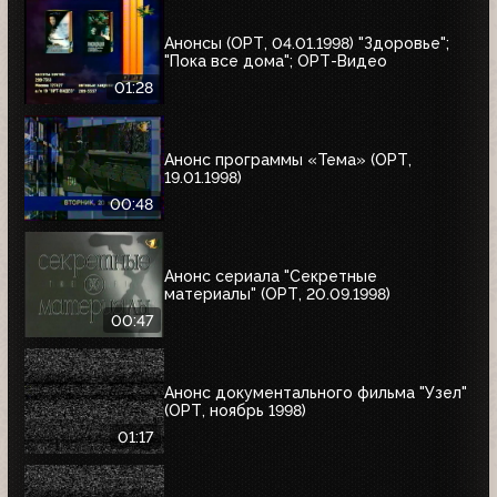
Анонсы (ОРТ, 04.01.1998) "Здоровье";
"Пока все дома"; ОРТ-Видео
01:28
Анонс программы «Тема» (ОРТ,
19.01.1998)
00:48
Анонс сериала "Секретные
материалы" (ОРТ, 20.09.1998)
00:47
Анонс документального фильма "Узел"
(ОРТ, ноябрь 1998)
01:17