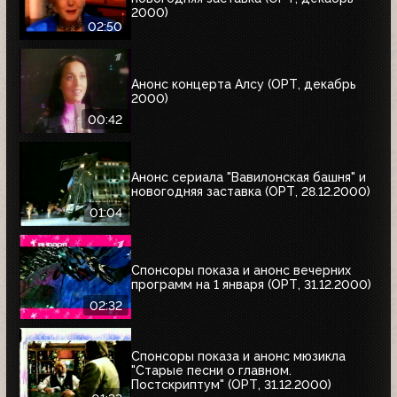
2000)
02:50
Анонс концерта Алсу (ОРТ, декабрь
2000)
00:42
Анонс сериала "Вавилонская башня" и
новогодняя заставка (ОРТ, 28.12.2000)
01:04
Спонсоры показа и анонс вечерних
программ на 1 января (ОРТ, 31.12.2000)
02:32
Спонсоры показа и анонс мюзикла
"Старые песни о главном.
Постскриптум" (ОРТ, 31.12.2000)