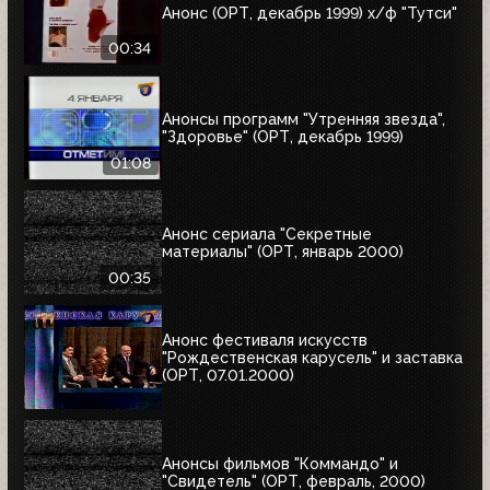
Анонс (ОРТ, декабрь 1999) х/ф "Тутси"
00:34
Анонсы программ "Утренняя звезда",
"Здоровье" (ОРТ, декабрь 1999)
01:08
Анонс сериала "Секретные
материалы" (ОРТ, январь 2000)
00:35
Анонс фестиваля искусств
"Рождественская карусель" и заставка
(ОРТ, 07.01.2000)
Анонсы фильмов "Коммандо" и
"Свидетель" (ОРТ, февраль, 2000)