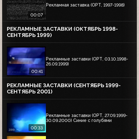
Рекламная заставка (ОРТ, 1997-1998)
00:07
РЕКЛАМНЫЕ ЗАСТАВКИ (ОКТЯБРЬ 1998-
СЕНТЯБРЬ 1999)
Рекламные заставки (ОРТ, 03.10.1998-
26.09.1999)
00:41
РЕКЛАМНЫЕ ЗАСТАВКИ (СЕНТЯБРЬ 1999-
СЕНТЯБРЬ 2001)
Рекламные заставки (ОРТ, 27.09.1999-
30.09.2000) Синие с голубями
00:33