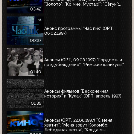
"Золото"; "Ко мне, Мухтар!"; "Сёгун";
"Полтергейст"
03:42
Анонс программы "Час пик" (ОРТ,
06.02.1997)
00:27
Анонсы (ОРТ, 09.03.1997) "Гордость и
предубеждение"; "Римские каникулы"
01:40
Анонсы фильмов "Бесконечная
история" и "Кулак" (ОРТ, апрель 1997)
01:35
Анонсы (ОРТ, 22.06.1997) "С меня
хватит"; "Меня зовут Коломбо:
Лебединая песня"; "Когда мы