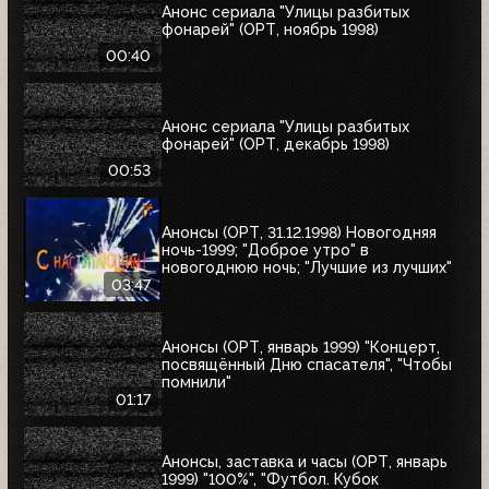
Анонс сериала "Улицы разбитых
фонарей" (ОРТ, ноябрь 1998)
00:40
Анонс сериала "Улицы разбитых
фонарей" (ОРТ, декабрь 1998)
00:53
Анонсы (ОРТ, 31.12.1998) Новогодняя
ночь-1999; "Доброе утро" в
новогоднюю ночь; "Лучшие из лучших"
03:47
Анонсы (ОРТ, январь 1999) "Концерт,
посвящённый Дню спасателя", "Чтобы
помнили"
01:17
Анонсы, заставка и часы (ОРТ, январь
1999) "100%", "Футбол. Кубок