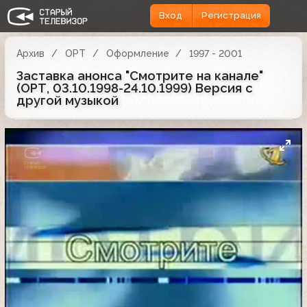
Вход
Регистрация
Архив
ОРТ
Оформление
1997 - 2001
Заставка анонса "Смотрите на канале"
(ОРТ, 03.10.1998-24.10.1999) Версия с
другой музыкой