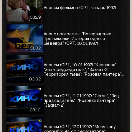
Анонсы фильмов (ОРТ, январь 1997)
03:29
Анонс программы "Возвращение
Третьяковки. История одного
шедевра" (ОРТ, 10.01.1997)
01:02
Анонсы (ОРТ, 10.01.1997) "Карнавал";
"Зиц-председатель"; "Захват-2:
Территория тьмы"; "Розовая пантера";
"Сёгун"
03:02
Анонсы (ОРТ, 11.01.1997) "Сёгун"; "Зиц-
председатель"; "Розовая пантера";
"Захват-2"
03:10
Анонсы (ОРТ, 17.01.1997) "Меня зовут
Коломбо: Яд от дегустатора";