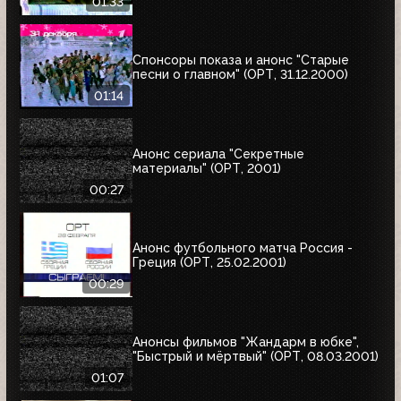
01:33
Спонсоры показа и анонс "Старые
песни о главном" (ОРТ, 31.12.2000)
01:14
Анонс сериала "Секретные
материалы" (ОРТ, 2001)
00:27
Анонс футбольного матча Россия -
Греция (ОРТ, 25.02.2001)
00:29
Анонсы фильмов "Жандарм в юбке",
"Быстрый и мёртвый" (ОРТ, 08.03.2001)
01:07