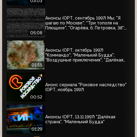
встретимся вновь"; "Воры в законе"
03:03
Анонсы (ОРТ, сентябрь 1997) Мы; "Я
шагаю по Москве"; "Три тополя на
Плющихе"; "Огарёва, 6; Петровка, 38";
"Покровские ворота"; "Московские
05:08
каникулы"; "Дом на Трубной"
Анонсы (ОРТ, октябрь 1997)
"Коммандо"; "Маленький Будда";
"Воздушные приключения"; "Далёкая
страна"; "Одиссея"; "Чужие"; "Берегись
01:55
автомобиля"
Анонс сериала "Роковое наследство"
(ОРТ, ноябрь 1997)
00:52
Анонсы (ОРТ, 13.11.1997) "Далёкая
страна", "Маленький Будда"
01:29