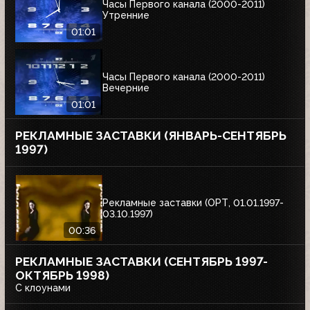
Часы Первого канала (2000-2011)
Утренние
01:01
Часы Первого канала (2000-2011)
Вечерние
01:01
РЕКЛАМНЫЕ ЗАСТАВКИ (ЯНВАРЬ-СЕНТЯБРЬ
1997)
Рекламные заставки (ОРТ, 01.01.1997-
03.10.1997)
00:36
РЕКЛАМНЫЕ ЗАСТАВКИ (СЕНТЯБРЬ 1997-
ОКТЯБРЬ 1998)
С клоунами