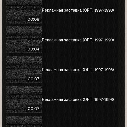
Рекламная заставка (ОРТ, 1997-1998)
00:08
Рекламная заставка (ОРТ, 1997-1998)
00:04
Рекламная заставка (ОРТ, 1997-1998)
00:07
Рекламная заставка (ОРТ, 1997-1998)
00:07