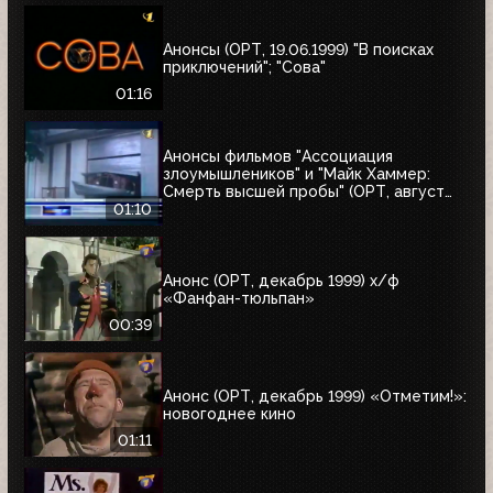
Анонсы (ОРТ, 19.06.1999) "В поисках
приключений"; "Сова"
01:16
Анонсы фильмов "Ассоциация
злоумышлеников" и "Майк Хаммер:
Смерть высшей пробы" (ОРТ, август
1999)
01:10
Анонс (ОРТ, декабрь 1999) х/ф
«Фанфан-тюльпан»
00:39
Анонс (ОРТ, декабрь 1999) «Отметим!»:
новогоднее кино
01:11