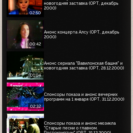
новогодняя заставка (ОРТ, декабрь
2000)
02:50
Анонс концерта Алсу (ОРТ, декабрь
2000)
00:42
Анонс сериала "Вавилонская башня" и
новогодняя заставка (ОРТ, 28.12.2000)
01:04
Спонсоры показа и анонс вечерних
программ на 1 января (ОРТ, 31.12.2000)
02:32
Спонсоры показа и анонс мюзикла
"Старые песни о главном.
Постскриптум" (ОРТ, 31.12.2000)