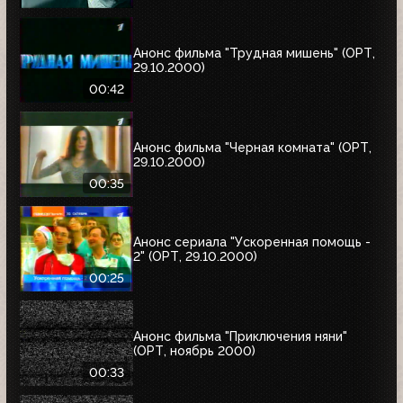
Анонс фильма "Трудная мишень" (ОРТ,
29.10.2000)
00:42
Анонс фильма "Черная комната" (ОРТ,
29.10.2000)
00:35
Анонс сериала "Ускоренная помощь -
2" (ОРТ, 29.10.2000)
00:25
Анонс фильма "Приключения няни"
(ОРТ, ноябрь 2000)
00:33