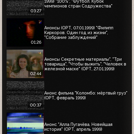
1999) "100%", "Футбол. Кубок
чемпионов стран Содружества"
03:27
Анонсы (ОРТ, 07.01.1999) "Филипп
Киркоров. Один год из жизни",
"Собрание заблуждений"
01:26
Анонсы Секретные материалы", "Три
товарища", "Чтобы выжить", "Человек в
железной маске" (ОРТ, 27.01.1999)
02:44
Анонс фильма "Коломбо: мёртвый груз"
(ОРТ, февраль 1999)
00:37
Анонс "Алла Пугачёва. Новейшая
история" (ОРТ, апрель 1999)