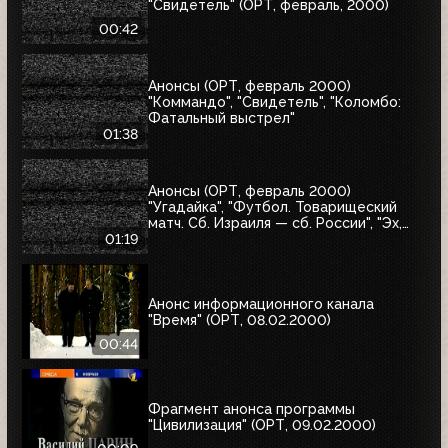
"Свидетель" (ОРТ, февраль, 2000)
00:42
Анонсы (ОРТ, февраль 2000)
"Коммандо", "Свидетель", "Коломбо:
Фатальный выстрел"
01:38
Анонсы (ОРТ, февраль 2000)
"Угадайка", "Футбол. Товарищеский
матч. Сб. Израиля — сб. России", "Эх,
Семёновна!"
01:19
Анонс информационного канала
"Время" (ОРТ, 08.02.2000)
00:44
Фрагмент анонса программы
"Цивилизация" (ОРТ, 09.02.2000)