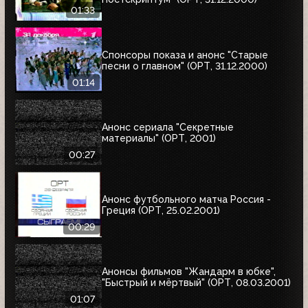
01:33
Спонсоры показа и анонс "Старые
песни о главном" (ОРТ, 31.12.2000)
01:14
Анонс сериала "Секретные
материалы" (ОРТ, 2001)
00:27
Анонс футбольного матча Россия -
Греция (ОРТ, 25.02.2001)
00:29
Анонсы фильмов "Жандарм в юбке",
"Быстрый и мёртвый" (ОРТ, 08.03.2001)
01:07