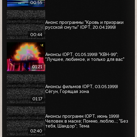
00:55
Анонс программы "Кровь и призраки
русской смуты" (ОРТ, 20.04.1999)
00:44
Анонсы (ОРТ, 01.05.1999) "КВН-99";
"Лучшее, любимое, и только для вас"
01:21
Анонсы фильмов (ОРТ, 03.05.1999)
Сёгун, Горящая зона
01:17
Анонсы программ (ОРТ, июнь 1999)
Человек в маске; Помню, люблю...; "Без
тебя, Шандор"; Тема
02:40