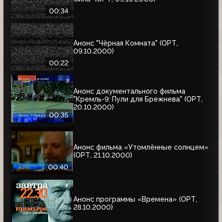
00:34
Анонс "Чёрная Комната" (ОРТ,
09.10.2000)
00:22
Анонс документального фильма
"Кремль-9: Пули для Брежнева" (ОРТ,
20.10.2000)
00:35
Анонс фильма «Утомлённые солнцем»
(ОРТ, 21.10.2000)
00:40
Анонс программы «Времена» (ОРТ,
28.10.2000)