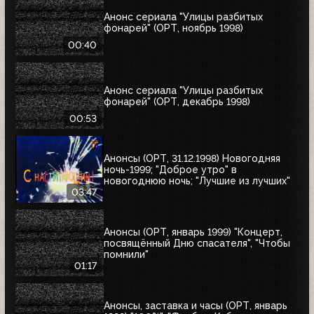
Анонс сериала "Улицы разбитых
фонарей" (ОРТ, ноябрь 1998)
00:40
Анонс сериала "Улицы разбитых
фонарей" (ОРТ, декабрь 1998)
00:53
Анонсы (ОРТ, 31.12.1998) Новогодняя
ночь-1999; "Доброе утро" в
новогоднюю ночь; "Лучшие из лучших"
03:47
Анонсы (ОРТ, январь 1999) "Концерт,
посвящённый Дню спасателя", "Чтобы
помнили"
01:17
Анонсы, заставка и часы (ОРТ, январь