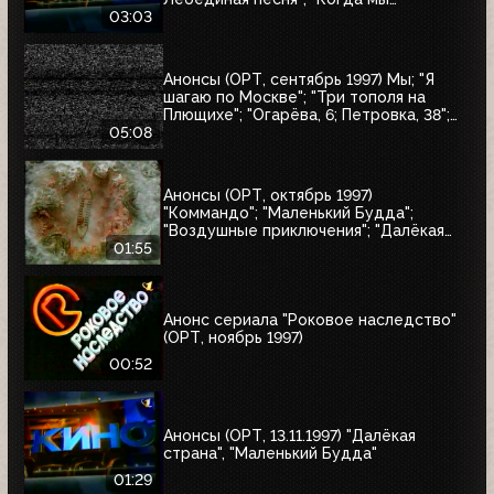
встретимся вновь"; "Воры в законе"
03:03
Анонсы (ОРТ, сентябрь 1997) Мы; "Я
шагаю по Москве"; "Три тополя на
Плющихе"; "Огарёва, 6; Петровка, 38";
"Покровские ворота"; "Московские
05:08
каникулы"; "Дом на Трубной"
Анонсы (ОРТ, октябрь 1997)
"Коммандо"; "Маленький Будда";
"Воздушные приключения"; "Далёкая
страна"; "Одиссея"; "Чужие"; "Берегись
01:55
автомобиля"
Анонс сериала "Роковое наследство"
(ОРТ, ноябрь 1997)
00:52
Анонсы (ОРТ, 13.11.1997) "Далёкая
страна", "Маленький Будда"
01:29