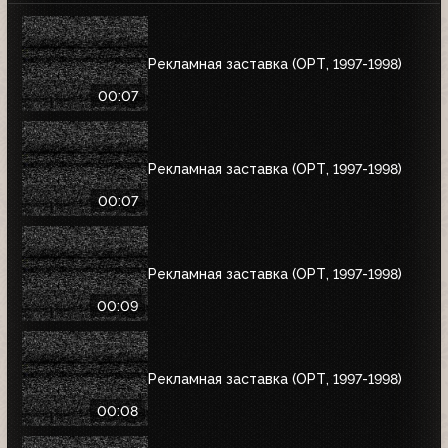
Рекламная заставка (ОРТ, 1997-1998)
00:07
Рекламная заставка (ОРТ, 1997-1998)
00:07
Рекламная заставка (ОРТ, 1997-1998)
00:09
Рекламная заставка (ОРТ, 1997-1998)
00:08