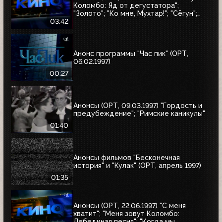
Коломбо: Яд от дегустатора";
"Золото"; "Ко мне, Мухтар!"; "Сёгун";
"Полтергейст"
03:42
Анонс программы "Час пик" (ОРТ,
06.02.1997)
00:27
Анонсы (ОРТ, 09.03.1997) "Гордость и
предубеждение"; "Римские каникулы"
01:40
Анонсы фильмов "Бесконечная
история" и "Кулак" (ОРТ, апрель 1997)
01:35
Анонсы (ОРТ, 22.06.1997) "С меня
хватит"; "Меня зовут Коломбо:
Лебединая песня"; "Когда мы