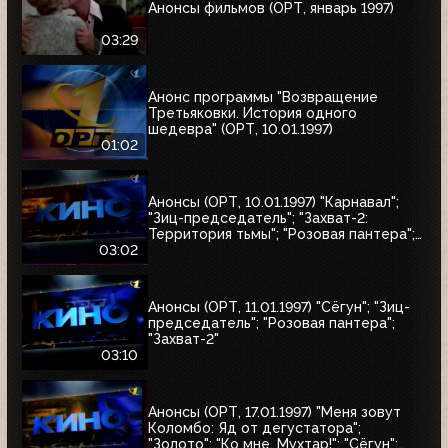
Анонсы фильмов (ОРТ, январь 1997)
03:29
Анонс программы "Возвращение
Третьяковки. История одного
шедевра" (ОРТ, 10.01.1997)
01:02
Анонсы (ОРТ, 10.01.1997) "Карнавал";
"Зиц-председатель"; "Захват-2:
Территория тьмы"; "Розовая пантера";
"Сёгун"
03:02
Анонсы (ОРТ, 11.01.1997) "Сёгун"; "Зиц-
председатель"; "Розовая пантера";
"Захват-2"
03:10
Анонсы (ОРТ, 17.01.1997) "Меня зовут
Коломбо: Яд от дегустатора";
"Золото"; "Ко мне, Мухтар!"; "Сёгун";