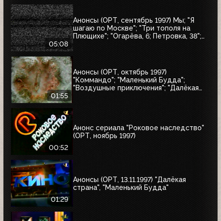
Анонсы (ОРТ, сентябрь 1997) Мы; "Я
шагаю по Москве"; "Три тополя на
Плющихе"; "Огарёва, 6; Петровка, 38";
"Покровские ворота"; "Московские
05:08
каникулы"; "Дом на Трубной"
Анонсы (ОРТ, октябрь 1997)
"Коммандо"; "Маленький Будда";
"Воздушные приключения"; "Далёкая
страна"; "Одиссея"; "Чужие"; "Берегись
01:55
автомобиля"
Анонс сериала "Роковое наследство"
(ОРТ, ноябрь 1997)
00:52
Анонсы (ОРТ, 13.11.1997) "Далёкая
страна", "Маленький Будда"
01:29