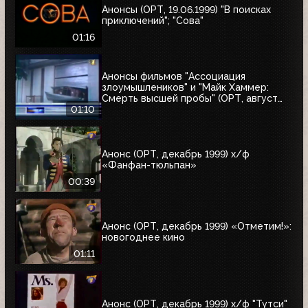
Анонсы (ОРТ, 19.06.1999) "В поисках
приключений"; "Сова"
01:16
Анонсы фильмов "Ассоциация
злоумышлеников" и "Майк Хаммер:
Смерть высшей пробы" (ОРТ, август
1999)
01:10
Анонс (ОРТ, декабрь 1999) х/ф
«Фанфан-тюльпан»
00:39
Анонс (ОРТ, декабрь 1999) «Отметим!»:
новогоднее кино
01:11
Анонс (ОРТ, декабрь 1999) х/ф "Тутси"