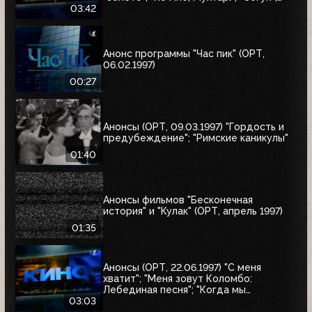
"Полтергейст"
03:42
Анонс программы "Час пик" (ОРТ,
06.02.1997)
00:27
Анонсы (ОРТ, 09.03.1997) "Гордость и
предубеждение"; "Римские каникулы"
01:40
Анонсы фильмов "Бесконечная
история" и "Кулак" (ОРТ, апрель 1997)
01:35
Анонсы (ОРТ, 22.06.1997) "С меня
хватит"; "Меня зовут Коломбо:
Лебединая песня"; "Когда мы
встретимся вновь"; "Воры в законе"
03:03