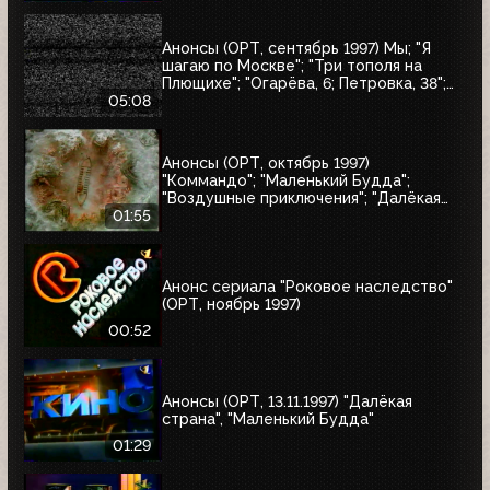
Анонсы (ОРТ, сентябрь 1997) Мы; "Я
шагаю по Москве"; "Три тополя на
Плющихе"; "Огарёва, 6; Петровка, 38";
"Покровские ворота"; "Московские
05:08
каникулы"; "Дом на Трубной"
Анонсы (ОРТ, октябрь 1997)
"Коммандо"; "Маленький Будда";
"Воздушные приключения"; "Далёкая
страна"; "Одиссея"; "Чужие"; "Берегись
01:55
автомобиля"
Анонс сериала "Роковое наследство"
(ОРТ, ноябрь 1997)
00:52
Анонсы (ОРТ, 13.11.1997) "Далёкая
страна", "Маленький Будда"
01:29