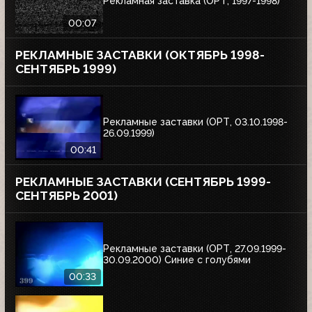
Рекламная заставка (ОРТ, 1997-1998)
00:07
РЕКЛАМНЫЕ ЗАСТАВКИ (ОКТЯБРЬ 1998-
СЕНТЯБРЬ 1999)
Рекламные заставки (ОРТ, 03.10.1998-
26.09.1999)
00:41
РЕКЛАМНЫЕ ЗАСТАВКИ (СЕНТЯБРЬ 1999-
СЕНТЯБРЬ 2001)
Рекламные заставки (ОРТ, 27.09.1999-
30.09.2000) Синие с голубями
00:33