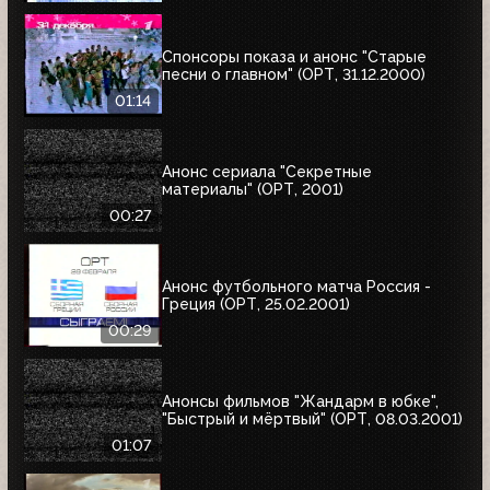
Спонсоры показа и анонс "Старые
песни о главном" (ОРТ, 31.12.2000)
01:14
Анонс сериала "Секретные
материалы" (ОРТ, 2001)
00:27
Анонс футбольного матча Россия -
Греция (ОРТ, 25.02.2001)
00:29
Анонсы фильмов "Жандарм в юбке",
"Быстрый и мёртвый" (ОРТ, 08.03.2001)
01:07