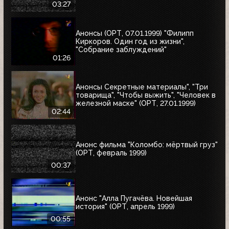
03:27
Анонсы (ОРТ, 07.01.1999) "Филипп
Киркоров. Один год из жизни",
"Собрание заблуждений"
01:26
Анонсы Секретные материалы", "Три
товарища", "Чтобы выжить", "Человек в
железной маске" (ОРТ, 27.01.1999)
02:44
Анонс фильма "Коломбо: мёртвый груз"
(ОРТ, февраль 1999)
00:37
Анонс "Алла Пугачёва. Новейшая
история" (ОРТ, апрель 1999)
00:55