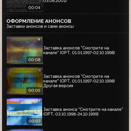
03.06.2001)
00:04
ОФОРМЛЕНИЕ АНОНСОВ
Заставки анонсов и сами анонсы
Заставка анонсов "Смотрите на
канале" (ОРТ, 01.01.1997-02.10.1998)
00:08
Заставка анонсов "Смотрите на
канале" (ОРТ, 01.01.1997-02.10.1998)
Другая версия
00:05
Заставка анонса "Смотрите на канале"
(ОРТ, 03.10.1998-24.10.1999)
00:07