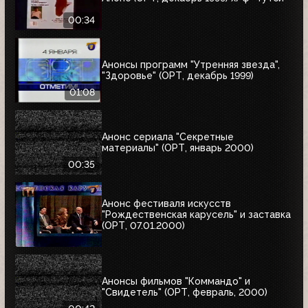
00:34
Анонсы программ "Утренняя звезда",
"Здоровье" (ОРТ, декабрь 1999)
01:08
Анонс сериала "Секретные
материалы" (ОРТ, январь 2000)
00:35
Анонс фестиваля искусств
"Рождественская карусель" и заставка
(ОРТ, 07.01.2000)
Анонсы фильмов "Коммандо" и
"Свидетель" (ОРТ, февраль, 2000)