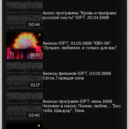
Анонс программы "Кровь и призраки
русской смуты" (ОРТ, 20.04.1999)
00:44
Анонсы (ОРТ, 01.05.1999) "КВН-99";
"Лучшее, любимое, и только для вас"
01:21
Анонсы фильмов (ОРТ, 03.05.1999)
Сёгун, Горящая зона
01:17
Анонсы программ (ОРТ, июнь 1999)
Человек в маске; Помню, люблю...; "Без
тебя, Шандор"; Тема
02:40