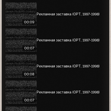
Рекламная заставка (ОРТ, 1997-1998)
00:09
Рекламная заставка (ОРТ, 1997-1998)
00:07
Рекламная заставка (ОРТ, 1997-1998)
00:08
Рекламная заставка (ОРТ, 1997-1998)
00:07