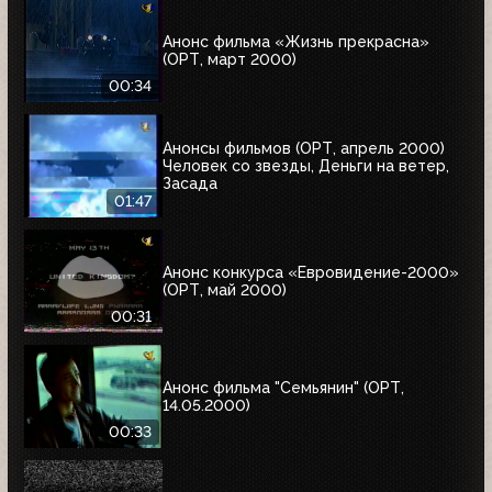
Анонс фильма «Жизнь прекрасна»
(ОРТ, март 2000)
00:34
Анонсы фильмов (ОРТ, апрель 2000)
Человек со звезды, Деньги на ветер,
Засада
01:47
Анонс конкурса «Евровидение-2000»
(ОРТ, май 2000)
00:31
Анонс фильма "Семьянин" (ОРТ,
14.05.2000)
00:33