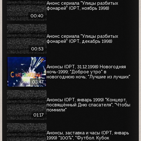
Анонс сериала "Улицы разбитых
фонарей" (ОРТ, ноябрь 1998)
00:40
Анонс сериала "Улицы разбитых
фонарей" (ОРТ, декабрь 1998)
00:53
Анонсы (ОРТ, 31.12.1998) Новогодняя
ночь-1999; "Доброе утро" в
новогоднюю ночь; "Лучшие из лучших"
03:47
Анонсы (ОРТ, январь 1999) "Концерт,
посвящённый Дню спасателя", "Чтобы
помнили"
01:17
Анонсы, заставка и часы (ОРТ, январь
1999) "100%", "Футбол. Кубок