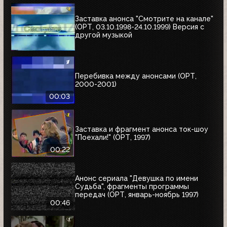
Заставка анонса "Смотрите на канале"
(ОРТ, 03.10.1998-24.10.1999) Версия с
другой музыкой
Перебивка между анонсами (ОРТ,
2000-2001)
00:03
Заставка и фрагмент анонса ток-шоу
"Поехали!" (ОРТ, 1997)
00:22
Анонс сериала "Девушка по имени
Судьба", фрагменты программы
передач (ОРТ, январь-ноябрь 1997)
00:46