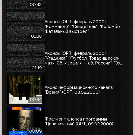
00:42
Анонсы (ОРТ, февраль 2000)
"Коммандо", "Свидетель", "Коломбо:
Фатальный выстрел"
01:38
Анонсы (ОРТ, февраль 2000)
"Угадайка", "Футбол. Товарищеский
матч. Сб. Израиля — сб. России", "Эх,
Семёновна!"
01:19
Анонс информационного канала
"Время" (ОРТ, 08.02.2000)
00:44
Фрагмент анонса программы
"Цивилизация" (ОРТ, 09.02.2000)
00:09