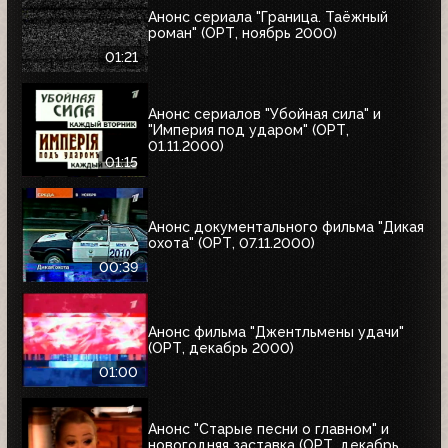
Анонс сериала "Граница. Таёжный
роман" (ОРТ, ноябрь 2000)
01:21
Анонс сериалов "Убойная сила" и
"Империя под ударом" (ОРТ,
01.11.2000)
01:15
Анонс документального фильма "Дикая
охота" (ОРТ, 07.11.2000)
00:39
Анонс фильма "Джентльмены удачи"
(ОРТ, декабрь 2000)
01:00
Анонс "Старые песни о главном" и
новогодняя заставка (ОРТ, декабрь