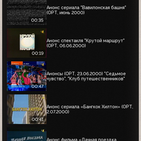
Анонс сериала "Вавилонская башня"
(ОРТ, июнь 2000)
00:35
Анонс спектакля "Крутой маршрут"
(ОРТ, 06.06.2000)
00:19
Анонсы (ОРТ, 23.06.2000) "Седьмое
чувство", "Клуб путешественников"
00:47
Анонс сериала «Бангкок Хилтон» (ОРТ,
2.07.2000)
00:41
Анонс фильма «Дачная поездка