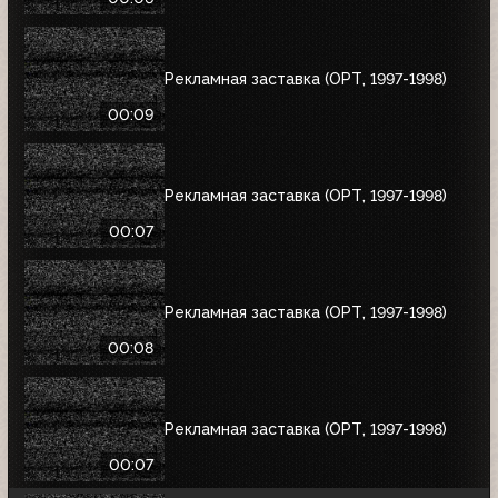
Рекламная заставка (ОРТ, 1997-1998)
00:09
Рекламная заставка (ОРТ, 1997-1998)
00:07
Рекламная заставка (ОРТ, 1997-1998)
00:08
Рекламная заставка (ОРТ, 1997-1998)
00:07