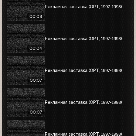
Рекламная заставка (ОРТ, 1997-1998)
00:08
Рекламная заставка (ОРТ, 1997-1998)
00:04
Рекламная заставка (ОРТ, 1997-1998)
00:07
Рекламная заставка (ОРТ, 1997-1998)
00:07
Рекламная заставка (ОРТ, 1997-1998)