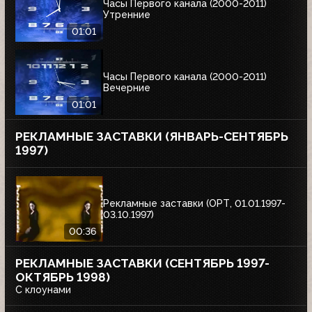
Часы Первого канала (2000-2011)
Утренние
01:01
Часы Первого канала (2000-2011)
Вечерние
01:01
РЕКЛАМНЫЕ ЗАСТАВКИ (ЯНВАРЬ-СЕНТЯБРЬ
1997)
Рекламные заставки (ОРТ, 01.01.1997-
03.10.1997)
00:36
РЕКЛАМНЫЕ ЗАСТАВКИ (СЕНТЯБРЬ 1997-
ОКТЯБРЬ 1998)
С клоунами