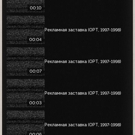
00:10
Рекламная заставка (ОРТ, 1997-1998)
00:04
Рекламная заставка (ОРТ, 1997-1998)
00:07
Рекламная заставка (ОРТ, 1997-1998)
00:03
Рекламная заставка (ОРТ, 1997-1998)
00:06