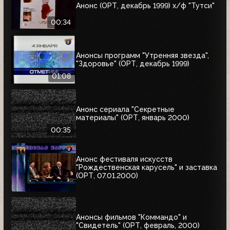
Анонс (ОРТ, декабрь 1999) х/ф "Тутси"
00:34
Анонсы программ "Утренняя звезда",
"Здоровье" (ОРТ, декабрь 1999)
01:08
Анонс сериала "Секретные
материалы" (ОРТ, январь 2000)
00:35
Анонс фестиваля искусств
"Рождественская карусель" и заставка
(ОРТ, 07.01.2000)
Анонсы фильмов "Коммандо" и
"Свидетель" (ОРТ, февраль, 2000)