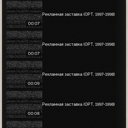
Рекламная заставка (ОРТ, 1997-1998)
00:07
Рекламная заставка (ОРТ, 1997-1998)
00:07
Рекламная заставка (ОРТ, 1997-1998)
00:09
Рекламная заставка (ОРТ, 1997-1998)
00:08