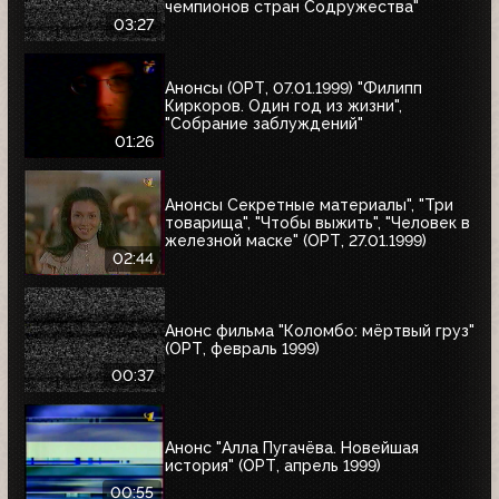
чемпионов стран Содружества"
03:27
Анонсы (ОРТ, 07.01.1999) "Филипп
Киркоров. Один год из жизни",
"Собрание заблуждений"
01:26
Анонсы Секретные материалы", "Три
товарища", "Чтобы выжить", "Человек в
железной маске" (ОРТ, 27.01.1999)
02:44
Анонс фильма "Коломбо: мёртвый груз"
(ОРТ, февраль 1999)
00:37
Анонс "Алла Пугачёва. Новейшая
история" (ОРТ, апрель 1999)
00:55