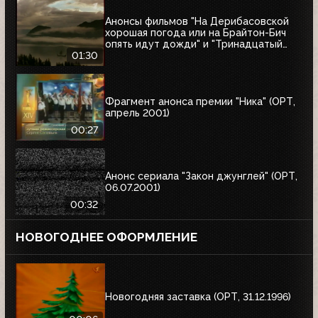
Анонсы фильмов "На Дерибасовской
хорошая погода или на Брайтон-Бич
опять идут дожди" и "Тринадцатый
воин" (ОРТ, 18.03.2001)
01:30
Фрагмент анонса премии "Ника" (ОРТ,
апрель 2001)
00:27
Анонс сериала "Закон джунглей" (ОРТ,
06.07.2001)
00:32
НОВОГОДНЕЕ ОФОРМЛЕНИЕ
Новогодняя заставка (ОРТ, 31.12.1996)