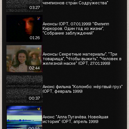
чемпионов стран Содружества"
03:27
Анонсы (ОРТ, 07.01.1999) "Филипп
Киркоров. Один год из жизни",
"Собрание заблуждений"
01:26
Анонсы Секретные материалы", "Три
товарища", "Чтобы выжить", "Человек в
железной маске" (ОРТ, 27.01.1999)
02:44
Анонс фильма "Коломбо: мёртвый груз"
(ОРТ, февраль 1999)
00:37
Анонс "Алла Пугачёва. Новейшая
история" (ОРТ, апрель 1999)
00:55