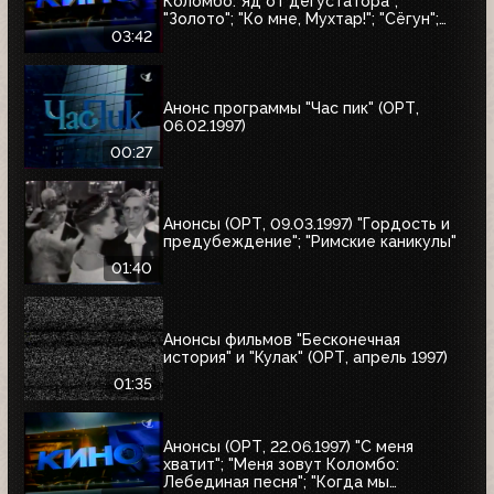
Коломбо: Яд от дегустатора";
"Золото"; "Ко мне, Мухтар!"; "Сёгун";
"Полтергейст"
03:42
Анонс программы "Час пик" (ОРТ,
06.02.1997)
00:27
Анонсы (ОРТ, 09.03.1997) "Гордость и
предубеждение"; "Римские каникулы"
01:40
Анонсы фильмов "Бесконечная
история" и "Кулак" (ОРТ, апрель 1997)
01:35
Анонсы (ОРТ, 22.06.1997) "С меня
хватит"; "Меня зовут Коломбо:
Лебединая песня"; "Когда мы