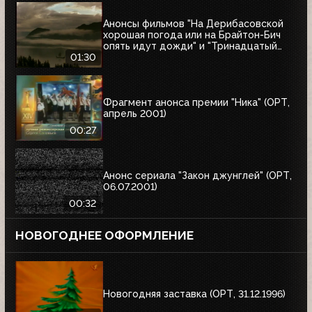
Анонсы фильмов "На Дерибасовской
хорошая погода или на Брайтон-Бич
опять идут дожди" и "Тринадцатый
воин" (ОРТ, 18.03.2001)
01:30
Фрагмент анонса премии "Ника" (ОРТ,
апрель 2001)
00:27
Анонс сериала "Закон джунглей" (ОРТ,
06.07.2001)
00:32
НОВОГОДНЕЕ ОФОРМЛЕНИЕ
Новогодняя заставка (ОРТ, 31.12.1996)