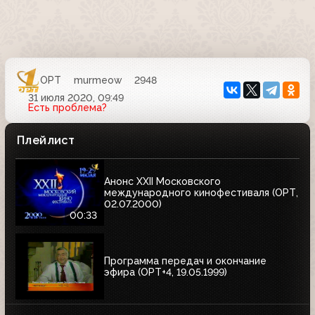
ОРТ
murmeow
2948
31 июля 2020, 09:49
Есть проблема?
Плейлист
Анонс XXII Московского
международного кинофестиваля (ОРТ,
02.07.2000)
00:33
Программа передач и окончание
эфира (ОРТ+4, 19.05.1999)