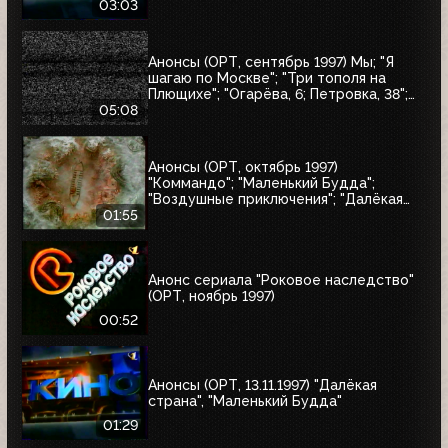
встретимся вновь"; "Воры в законе"
03:03
Анонсы (ОРТ, сентябрь 1997) Мы; "Я
шагаю по Москве"; "Три тополя на
Плющихе"; "Огарёва, 6; Петровка, 38";
"Покровские ворота"; "Московские
05:08
каникулы"; "Дом на Трубной"
Анонсы (ОРТ, октябрь 1997)
"Коммандо"; "Маленький Будда";
"Воздушные приключения"; "Далёкая
страна"; "Одиссея"; "Чужие"; "Берегись
01:55
автомобиля"
Анонс сериала "Роковое наследство"
(ОРТ, ноябрь 1997)
00:52
Анонсы (ОРТ, 13.11.1997) "Далёкая
страна", "Маленький Будда"
01:29