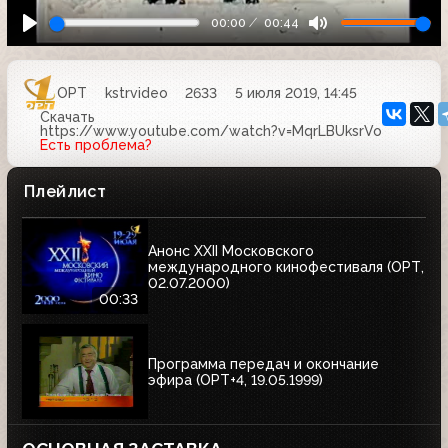
00:00
00:44
ОРТ
kstrvideo
2633
5 июля 2019, 14:45
Скачать
https://www.youtube.com/watch?v=MqrLBUksrVo
Есть проблема?
Плейлист
Анонс XXII Московского
международного кинофестиваля (ОРТ,
02.07.2000)
00:33
Программа передач и окончание
эфира (ОРТ+4, 19.05.1999)