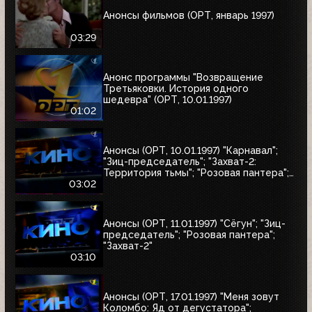
Анонсы фильмов (ОРТ, январь 1997)
03:29
Анонс программы "Возвращение
Третьяковки. История одного
шедевра" (ОРТ, 10.01.1997)
01:02
Анонсы (ОРТ, 10.01.1997) "Карнавал";
"Зиц-председатель"; "Захват-2:
Территория тьмы"; "Розовая пантера";
"Сёгун"
03:02
Анонсы (ОРТ, 11.01.1997) "Сёгун"; "Зиц-
председатель"; "Розовая пантера";
"Захват-2"
03:10
Анонсы (ОРТ, 17.01.1997) "Меня зовут
Коломбо: Яд от дегустатора";