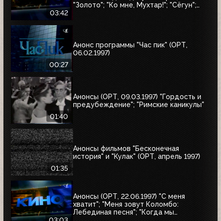
"Золото"; "Ко мне, Мухтар!"; "Сёгун";
"Полтергейст"
03:42
Анонс программы "Час пик" (ОРТ,
06.02.1997)
00:27
Анонсы (ОРТ, 09.03.1997) "Гордость и
предубеждение"; "Римские каникулы"
01:40
Анонсы фильмов "Бесконечная
история" и "Кулак" (ОРТ, апрель 1997)
01:35
Анонсы (ОРТ, 22.06.1997) "С меня
хватит"; "Меня зовут Коломбо:
Лебединая песня"; "Когда мы
встретимся вновь"; "Воры в законе"
03:03