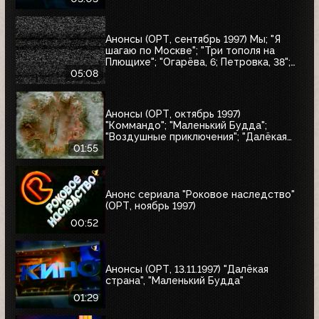
Анонсы (ОРТ, сентябрь 1997) Мы; "Я
шагаю по Москве"; "Три тополя на
Плющихе"; "Огарёва, 6; Петровка, 38";
"Покровские ворота"; "Московские
05:08
каникулы"; "Дом на Трубной"
Анонсы (ОРТ, октябрь 1997)
"Коммандо"; "Маленький Будда";
"Воздушные приключения"; "Далёкая
страна"; "Одиссея"; "Чужие"; "Берегись
01:55
автомобиля"
Анонс сериала "Роковое наследство"
(ОРТ, ноябрь 1997)
00:52
Анонсы (ОРТ, 13.11.1997) "Далёкая
страна", "Маленький Будда"
01:29