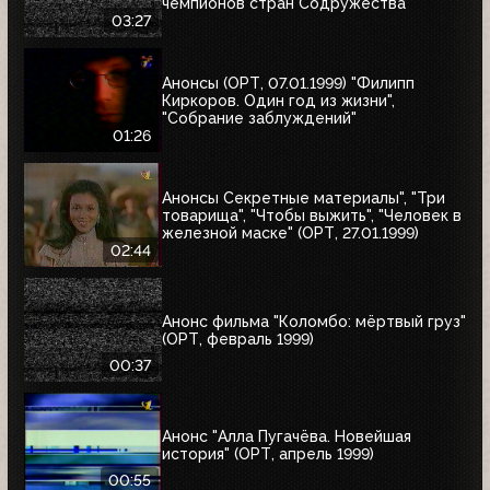
чемпионов стран Содружества"
03:27
Анонсы (ОРТ, 07.01.1999) "Филипп
Киркоров. Один год из жизни",
"Собрание заблуждений"
01:26
Анонсы Секретные материалы", "Три
товарища", "Чтобы выжить", "Человек в
железной маске" (ОРТ, 27.01.1999)
02:44
Анонс фильма "Коломбо: мёртвый груз"
(ОРТ, февраль 1999)
00:37
Анонс "Алла Пугачёва. Новейшая
история" (ОРТ, апрель 1999)
00:55