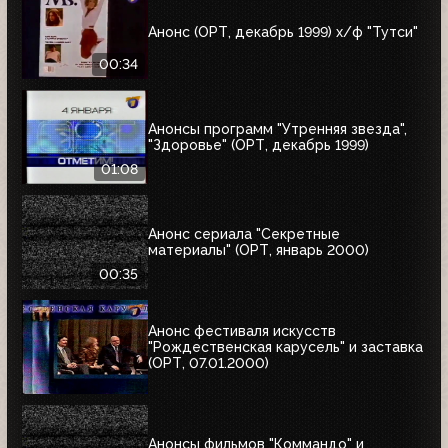
Анонс (ОРТ, декабрь 1999) х/ф "Тутси"
00:34
Анонсы программ "Утренняя звезда",
"Здоровье" (ОРТ, декабрь 1999)
01:08
Анонс сериала "Секретные
материалы" (ОРТ, январь 2000)
00:35
Анонс фестиваля искусств
"Рождественская карусель" и заставка
(ОРТ, 07.01.2000)
Анонсы фильмов "Коммандо" и