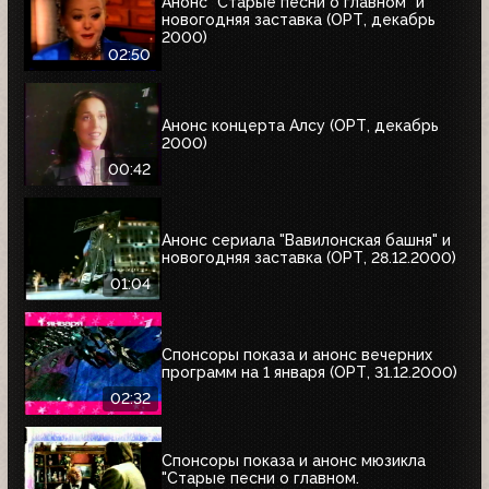
Анонс "Старые песни о главном" и
новогодняя заставка (ОРТ, декабрь
2000)
02:50
Анонс концерта Алсу (ОРТ, декабрь
2000)
00:42
Анонс сериала "Вавилонская башня" и
новогодняя заставка (ОРТ, 28.12.2000)
01:04
Спонсоры показа и анонс вечерних
программ на 1 января (ОРТ, 31.12.2000)
02:32
Спонсоры показа и анонс мюзикла
"Старые песни о главном.