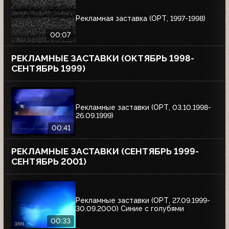
Рекламная заставка (ОРТ, 1997-1998)
00:07
РЕКЛАМНЫЕ ЗАСТАВКИ (ОКТЯБРЬ 1998-
СЕНТЯБРЬ 1999)
Рекламные заставки (ОРТ, 03.10.1998-
26.09.1999)
00:41
РЕКЛАМНЫЕ ЗАСТАВКИ (СЕНТЯБРЬ 1999-
СЕНТЯБРЬ 2001)
Рекламные заставки (ОРТ, 27.09.1999-
30.09.2000) Синие с голубями
00:33