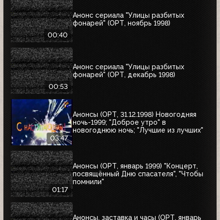
Анонс сериала "Улицы разбитых
фонарей" (ОРТ, ноябрь 1998)
00:40
Анонс сериала "Улицы разбитых
фонарей" (ОРТ, декабрь 1998)
00:53
Анонсы (ОРТ, 31.12.1998) Новогодняя
ночь-1999; "Доброе утро" в
новогоднюю ночь; "Лучшие из лучших"
03:47
Анонсы (ОРТ, январь 1999) "Концерт,
посвящённый Дню спасателя", "Чтобы
помнили"
01:17
Анонсы, заставка и часы (ОРТ, январь