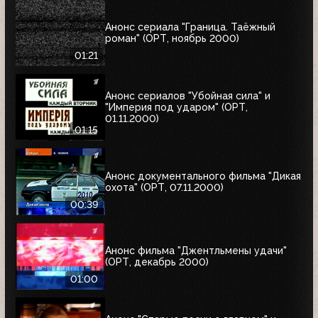
Анонс сериала "Граница. Таёжный
роман" (ОРТ, ноябрь 2000)
01:21
Анонс сериалов "Убойная сила" и
"Империя под ударом" (ОРТ,
01.11.2000)
01:15
Анонс документального фильма "Дикая
охота" (ОРТ, 07.11.2000)
00:39
Анонс фильма "Джентльмены удачи"
(ОРТ, декабрь 2000)
01:00