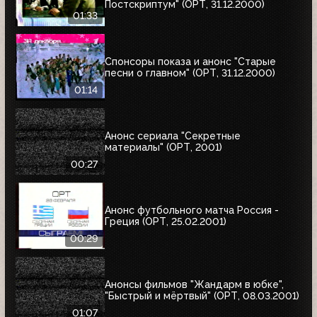
Постскриптум" (ОРТ, 31.12.2000)
01:33
Спонсоры показа и анонс "Старые
песни о главном" (ОРТ, 31.12.2000)
01:14
Анонс сериала "Секретные
материалы" (ОРТ, 2001)
00:27
Анонс футбольного матча Россия -
Греция (ОРТ, 25.02.2001)
00:29
Анонсы фильмов "Жандарм в юбке",
"Быстрый и мёртвый" (ОРТ, 08.03.2001)
01:07