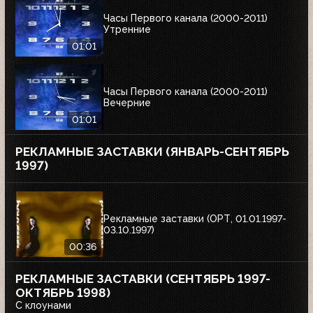
Часы Первого канала (2000-2011)
Утренние
01:01
Часы Первого канала (2000-2011)
Вечерние
01:01
РЕКЛАМНЫЕ ЗАСТАВКИ (ЯНВАРЬ-СЕНТЯБРЬ
1997)
Рекламные заставки (ОРТ, 01.01.1997-
03.10.1997)
00:36
РЕКЛАМНЫЕ ЗАСТАВКИ (СЕНТЯБРЬ 1997-
ОКТЯБРЬ 1998)
С клоунами