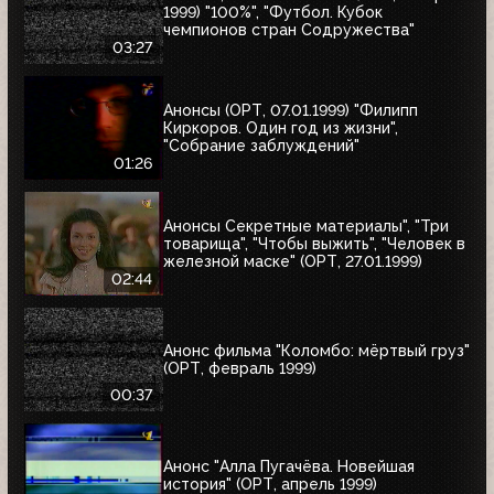
1999) "100%", "Футбол. Кубок
чемпионов стран Содружества"
03:27
Анонсы (ОРТ, 07.01.1999) "Филипп
Киркоров. Один год из жизни",
"Собрание заблуждений"
01:26
Анонсы Секретные материалы", "Три
товарища", "Чтобы выжить", "Человек в
железной маске" (ОРТ, 27.01.1999)
02:44
Анонс фильма "Коломбо: мёртвый груз"
(ОРТ, февраль 1999)
00:37
Анонс "Алла Пугачёва. Новейшая
история" (ОРТ, апрель 1999)