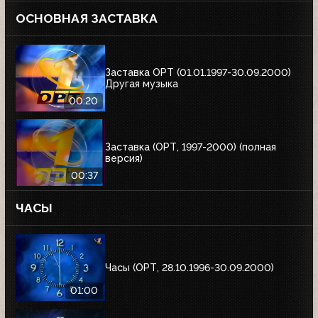
ОСНОВНАЯ ЗАСТАВКА
Заставка ОРТ (01.01.1997-30.09.2000)
Другая музыка
00:20
Заставка (ОРТ, 1997-2000) (полная
версия)
00:37
ЧАСЫ
Часы (ОРТ, 28.10.1996-30.09.2000)
01:00