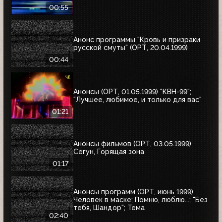
00:55
Анонс программы "Кровь и призраки
русской смуты" (ОРТ, 20.04.1999)
00:44
Анонсы (ОРТ, 01.05.1999) "КВН-99";
"Лучшее, любимое, и только для вас"
01:21
Анонсы фильмов (ОРТ, 03.05.1999)
Сёгун, Горящая зона
01:17
Анонсы программ (ОРТ, июнь 1999)
Человек в маске; Помню, люблю...; "Без
тебя, Шандор"; Тема
02:40