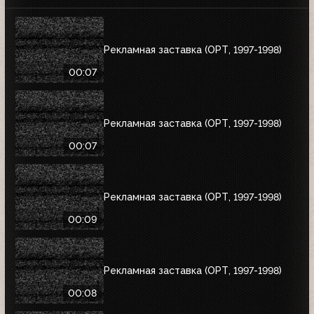
Рекламная заставка (ОРТ, 1997-1998)
00:07
Рекламная заставка (ОРТ, 1997-1998)
00:07
Рекламная заставка (ОРТ, 1997-1998)
00:09
Рекламная заставка (ОРТ, 1997-1998)
00:08