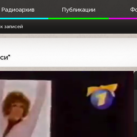
Радиоархив
Публикации
Ф
к записей
си"