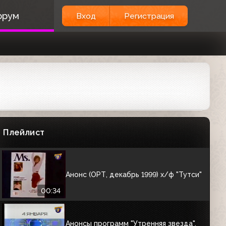
Анонсы фильмов "Ассоциация
орум
Вход
Регистрация
злоумышлеников" и "Майк Хаммер:
Смерть высшей пробы" (ОРТ, август
1999)
01:10
Анонс (ОРТ, декабрь 1999) х/ф
«Фанфан-тюльпан»
00:39
Анонс (ОРТ, декабрь 1999)
«Отметим!»: новогоднее кино
Плейлист
01:11
Анонс (ОРТ, декабрь 1999) х/ф "Тутси"
00:34
Анонсы программ "Утренняя звезда",