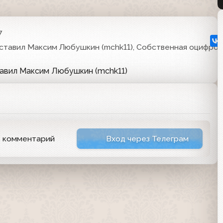
7
ставил Максим Любушкин (mchk11), Собственная оцифров
тавил Максим Любушкин (mchk11)
ь комментарий
Вход через Телеграм