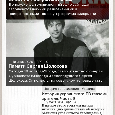
В эпоху, когда телевизионный эфир всё чаще
заполняется лёгкими развлечениями и
поверхностными ток-шоу, программа «Закрытый
показ» на «Первом канале» долгие годы оставалась
исключением. Её история — это череда уходов и
возвращений, каждый раз сопровождаемая
надеждой, что серьёзный разговор об искусстве всё
ещё способен найти своего зрителя.
18 июля 2026
309
0
Памяти Сергея Шолохова
Сегодня,18 июля 2026 года, стало известно о смерти
журналиста,киноведа и телеведущего Сергея
Шолохова. Он появился на советском телевидении,
когда привычный ландшафт эфира еще хранил
История телевидения
Украина
монументальную чопорность, но подземные толчки
История украинского ТВ глазами
перестройки уже меняли все вокруг. Сергей Шолохов
зрителя. Часть 9
стал не просто голосом новой эпохи — он стал ее
14 июня 2026
692
0
интеллигентным лицом. Сергей Шолохов родился в
В начале этого года мы начали
Ленинграде 27 сентября 1958 года.
публикацию цикла статей об истории
развития украинского телевидения,