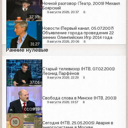
Ночной разговор (Театр, 2009) Михаил
Боярский
9 августа 2026, 20:37
6
37:30
Новости (Первый канал, 05.07.2007)
Объявление города проведения 22
зимних Олимпийских Игр 2014 года
9 августа 2026, 20:06
6
31:27
Ранние нулевые
Старый телевизор (НТВ, 07.02.2001)
Леонид Парфёнов
9 августа 2026, 22:29
5
37:01
Свобода слова в Минске (НТВ, 2003)
9 августа 2026, 19:57
8
01:09:19
Сегодня (НТВ, 25.05.2005) Авария в
энергосистеме в Москве