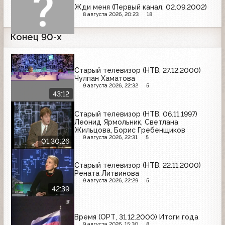
Жди меня (Первый канал, 02.09.2002)
8 августа 2026, 20:23
18
Конец 90-х
Старый телевизор (НТВ, 27.12.2000)
Чулпан Хаматова
9 августа 2026, 22:32
5
43:12
Старый телевизор (НТВ, 06.11.1997)
Леонид Ярмольник, Светлана
Жильцова, Борис Гребенщиков
9 августа 2026, 22:31
5
01:30:26
Старый телевизор (НТВ, 22.11.2000)
Рената Литвинова
9 августа 2026, 22:29
5
42:39
Время (ОРТ, 31.12.2000) Итоги года
9 августа 2026, 15:30
8