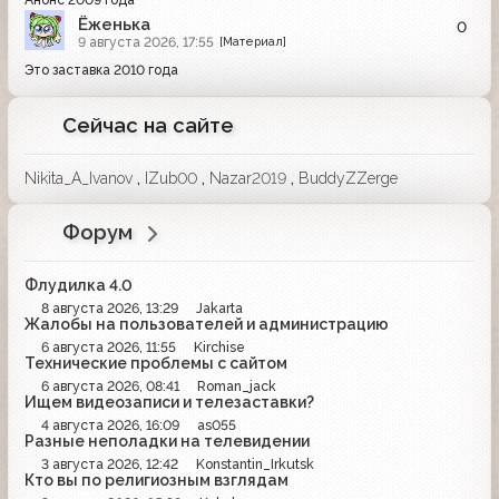
Анонс 2009 года
отечественного производства. Таким
Ёженька
0
образом, характерной для сельской
9 августа 2026, 17:55
[Материал]
местности была ситуация, когда
телезритель мог стабильно принимать
Это заставка 2010 года
«первую программу», для приёма
«второй программы» требовались
специальные ухищрения и долгие
Сейчас на сайте
поиски удачного места установки
антенны, а принять «третью
программу» не помогали даже
Nikita_A_Ivanov
,
IZub00
,
Nazar2019
,
BuddyZZerge
шаманские танцы вокруг этой самой
антенны с бубном в руках. А кое-где
зритель вообще видел на своих экранах
Форум
лишь одну программу.
Флудилка 4.0
8 августа 2026, 13:29
Jakarta
Жалобы на пользователей и администрацию
6 августа 2026, 11:55
Kirchise
Технические проблемы с сайтом
6 августа 2026, 08:41
Roman_jack
Ищем видеозаписи и телезаставки?
4 августа 2026, 16:09
as055
Разные неполадки на телевидении
3 августа 2026, 12:42
Konstantin_Irkutsk
Кто вы по религиозным взглядам