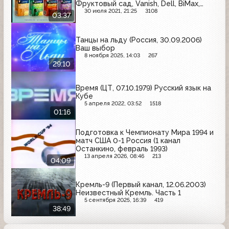
Фруктовый сад, Vanish, Dell, BiMax,
Coldrex
30 июля 2021, 21:25
3108
03:37
Танцы на льду (Россия, 30.09.2006)
Ваш выбор
8 ноября 2025, 14:03
267
29:10
Время (ЦТ, 07.10.1979) Русский язык на
Кубе
5 апреля 2022, 03:52
1518
01:16
Подготовка к Чемпионату Мира 1994 и
матч США 0-1 Россия (1 канал
Останкино, февраль 1993)
13 апреля 2026, 08:46
213
04:09
Кремль-9 (Первый канал, 12.06.2003)
Неизвестный Кремль. Часть 1
5 сентября 2025, 16:39
419
38:49