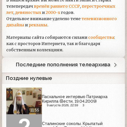
В нашем архиве вы можете найти записи старых
телепередач
времён раннего СССР
,
перестроечных
лет
,
девяностых
и
2000-х
годов.
Отдельное внимание уделено теме
телевизионного
дизайна
и
рекламы
.
Материалы сайта собираются силами
сообщества
:
как с просторов Интернета, так и благодаря
собственным коллекциям.
Последние пополнения телеархива
Поздние нулевые
Пасхальное интервью Патриарха
Кирилла (Вести, 19.04.2009)
9 августа 2026, 22:59
3
11:55
Сталинские соколы. Крылатый