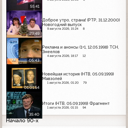
55:41
Доброе утро, страна! (РТР, 31.12.2000)
Новогодний выпуск
9 августа 2026, 15:24
8
29:49
Реклама и анонсы (1+1, 12.05.1998) ТСН,
Змеелов
4 августа 2026, 18:17
12
05:43
Новейшая история (НТВ, 05.09.1999)
Мавзолей
1 августа 2026, 01:20
79
01:01:54
Итоги (НТВ, 05.09.1999) Фрагмент
1 августа 2026, 01:15
94
35:40
Начало 90-х