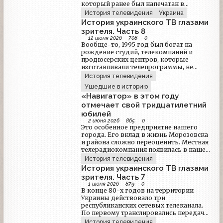
который ранее был напечатан в
журнале Mediasat и автором которого
История телевидения
Украина
является медиа-эксперт Борис
История украинского ТВ глазами
Скуратовский. Материал будет
зрителя. Часть 8
интересен многим читателям,
12 июня 2026
708
0
поскольку он подается с точки зрения
Вообще-то, 1995 год был богат на
рядового телезрителя. Важно: все
рождение студий, телекомпаний и
данные, используемые в публикации,
продюсерских центров, которые
актуальны по состоянию на октябрь
изготавливали телепрограммы, не
2011 года.
претендуя, по крайней мере изначально,
История телевидения
на отдельный телеканал.
Ушедшие в историю
Программного продукта для того,
«Навигатор» в этом году
чтобы полностью заполнить канал,
хватало не у всех, да и свободных
отмечает свой тридцатилетний
каналов не было. То есть телевидение, в
юбилей
том числе и коммерческие каналы,
2 июня 2026
865
0
начали понемногу разделяться на
Это особенное предприятие нашего
«broadcasting» и «production».
города. Его вклад в жизнь Морозовска
и района сложно переоценить. Местная
телерадиокомпания появилась в нашем
маленьком городе в 90-е годы, когда
История телевидения
еще не было интернета, имела просто
История украинского ТВ глазами
огромное значение. Это была основа
зрителя. Часть 7
для мгновенного распространения
1 июня 2026
879
0
актуальных новостей на местечковом
В конце 80-х годов на территории
уровне. Люди могли узнавать о
Украины действовало три
событиях, которые непосредственно
республиканских сетевых телеканала.
касались их жизни — от культурных
По первому транслировались передачи
мероприятий до политических
ЦТ-1 из Москвы, второй был
История телевидения