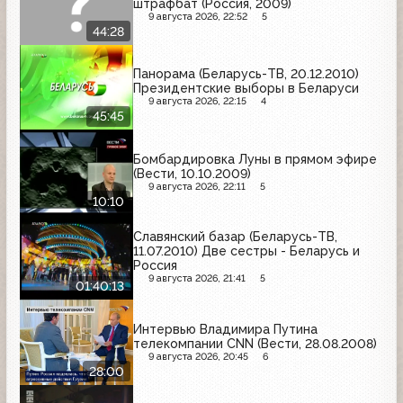
штрафбат (Россия, 2009)
9 августа 2026, 22:52
5
44:28
Панорама (Беларусь-ТВ, 20.12.2010)
Президентские выборы в Беларуси
9 августа 2026, 22:15
4
45:45
Бомбардировка Луны в прямом эфире
(Вести, 10.10.2009)
9 августа 2026, 22:11
5
10:10
Славянский базар (Беларусь-ТВ,
11.07.2010) Две сестры - Беларусь и
Россия
9 августа 2026, 21:41
5
01:40:13
Интервью Владимира Путина
телекомпании CNN (Вести, 28.08.2008)
9 августа 2026, 20:45
6
28:00