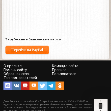
Зарубежные банковские карты
Перейти на PayPal
О проекте
Команда сайта
Помочь сайту
Правила
Обратная связь
Пользователи
Топ пользователей
Дизайн и верстка сайта © «Старый телевизор»; 2008 - 2026 Все
аудио- и видеоматериалы, размещённые на сайте, принадлежат
их владельцам. Нахождение материалов на сайте не оспаривает
авторские права их создателей.