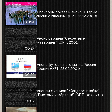
Спонсоры показа и анонс "Старые
песни о главном" (ОРТ, 31.12.2000)
01:14
Анонс сериала "Секретные
материалы" (ОРТ, 2001)
00:27
Анонс футбольного матча Россия -
Греция (ОРТ, 25.02.2001)
00:29
Анонсы фильмов "Жандарм в юбке",
"Быстрый и мёртвый" (ОРТ, 08.03.2001)
01:07