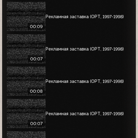
Рекламная заставка (ОРТ, 1997-1998)
00:09
Рекламная заставка (ОРТ, 1997-1998)
00:07
Рекламная заставка (ОРТ, 1997-1998)
00:08
Рекламная заставка (ОРТ, 1997-1998)
00:07