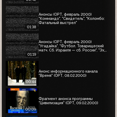
Анонсы (ОРТ, февраль 2000)
"Коммандо", "Свидетель", "Коломбо:
Фатальный выстрел"
01:38
Анонсы (ОРТ, февраль 2000)
"Угадайка", "Футбол. Товарищеский
матч. Сб. Израиля — сб. России", "Эх,
Семёновна!"
01:19
Анонс информационного канала
"Время" (ОРТ, 08.02.2000)
00:44
Фрагмент анонса программы
"Цивилизация" (ОРТ, 09.02.2000)
00:09