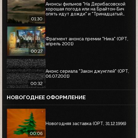
Анонсы фильмов "На Дерибасовской
хорошая погода или на Брайтон-Бич
опять идут дожди" и "Тринадцатый
воин" (ОРТ, 18.03.2001)
01:30
Фрагмент анонса премии "Ника" (ОРТ,
апрель 2001)
00:27
Анонс сериала "Закон джунглей" (ОРТ,
06.07.2001)
00:32
НОВОГОДНЕЕ ОФОРМЛЕНИЕ
Новогодняя заставка (ОРТ, 31.12.1996)
00:06