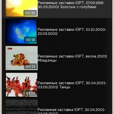
Рекламные заставки (ОРТ, 27.09.1999-
30.09.2000) Золотые с голубями
00:33
Рекламные заставки (ОРТ, 01.10.2000-
23.09.2001)
00:16
Рекламные заставки (ОРТ, весна 2001)
Младенцы
00:13
Рекламные заставки (ОРТ, 30.04.2001-
03.06.2001) Танцы
01:01
Рекламная заставка (ОРТ, 30.04.2001-
03.06.2001)