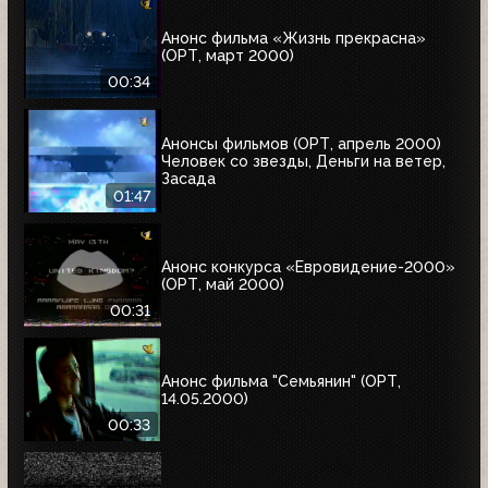
Анонс фильма «Жизнь прекрасна»
(ОРТ, март 2000)
00:34
Анонсы фильмов (ОРТ, апрель 2000)
Человек со звезды, Деньги на ветер,
Засада
01:47
Анонс конкурса «Евровидение-2000»
(ОРТ, май 2000)
00:31
Анонс фильма "Семьянин" (ОРТ,
14.05.2000)
00:33