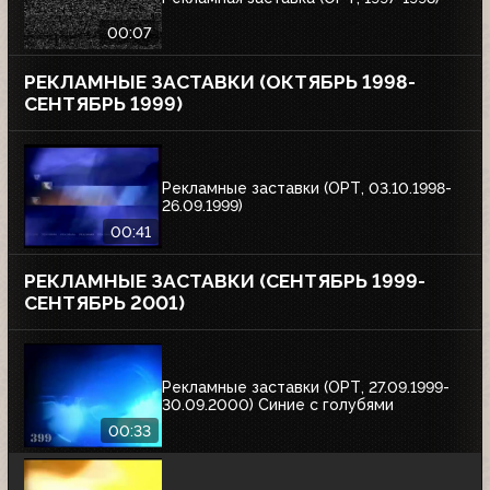
00:07
РЕКЛАМНЫЕ ЗАСТАВКИ (ОКТЯБРЬ 1998-
СЕНТЯБРЬ 1999)
Рекламные заставки (ОРТ, 03.10.1998-
26.09.1999)
00:41
РЕКЛАМНЫЕ ЗАСТАВКИ (СЕНТЯБРЬ 1999-
СЕНТЯБРЬ 2001)
Рекламные заставки (ОРТ, 27.09.1999-
30.09.2000) Синие с голубями
00:33