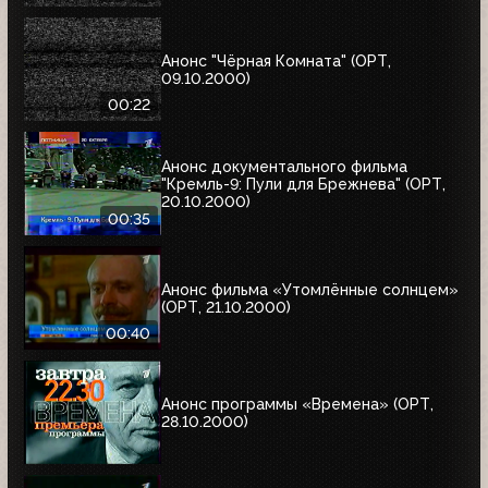
Анонс "Чёрная Комната" (ОРТ,
09.10.2000)
00:22
Анонс документального фильма
"Кремль-9: Пули для Брежнева" (ОРТ,
20.10.2000)
00:35
Анонс фильма «Утомлённые солнцем»
(ОРТ, 21.10.2000)
00:40
Анонс программы «Времена» (ОРТ,
28.10.2000)