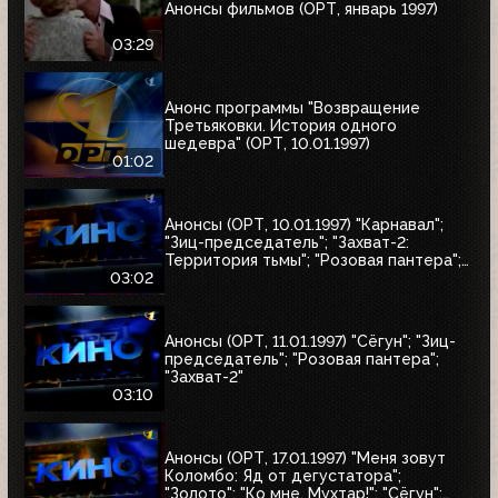
Анонсы фильмов (ОРТ, январь 1997)
03:29
Анонс программы "Возвращение
Третьяковки. История одного
шедевра" (ОРТ, 10.01.1997)
01:02
Анонсы (ОРТ, 10.01.1997) "Карнавал";
"Зиц-председатель"; "Захват-2:
Территория тьмы"; "Розовая пантера";
"Сёгун"
03:02
Анонсы (ОРТ, 11.01.1997) "Сёгун"; "Зиц-
председатель"; "Розовая пантера";
"Захват-2"
03:10
Анонсы (ОРТ, 17.01.1997) "Меня зовут
Коломбо: Яд от дегустатора";
"Золото"; "Ко мне, Мухтар!"; "Сёгун";