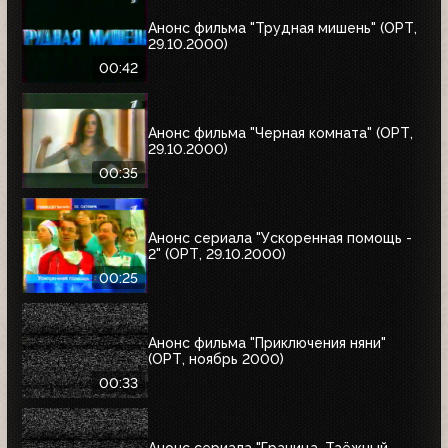
Анонс фильма "Трудная мишень" (ОРТ,
29.10.2000)
00:42
Анонс фильма "Черная комната" (ОРТ,
29.10.2000)
00:35
Анонс сериала "Ускоренная помощь -
2" (ОРТ, 29.10.2000)
00:25
Анонс фильма "Приключения няни"
(ОРТ, ноябрь 2000)
00:33
Анонс сериала "Граница. Таёжный