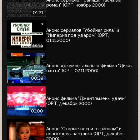
роман" (ОРТ, ноябрь 2000)
01:21
Анонс сериалов "Убойная сила" и
"Империя под ударом" (ОРТ,
01.11.2000)
01:15
Анонс документального фильма "Дикая
охота" (ОРТ, 07.11.2000)
00:39
Анонс фильма "Джентльмены удачи"
(ОРТ, декабрь 2000)
01:00
Анонс "Старые песни о главном" и
новогодняя заставка (ОРТ, декабрь
2000)