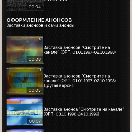
00:04
ОФОРМЛЕНИЕ АНОНСОВ
Заставки анонсов и сами анонсы
Заставка анонсов "Смотрите на
канале" (ОРТ, 01.01.1997-02.10.1998)
00:08
Заставка анонсов "Смотрите на
канале" (ОРТ, 01.01.1997-02.10.1998)
Другая версия
00:05
Заставка анонса "Смотрите на канале"
(ОРТ, 03.10.1998-24.10.1999)
00:07