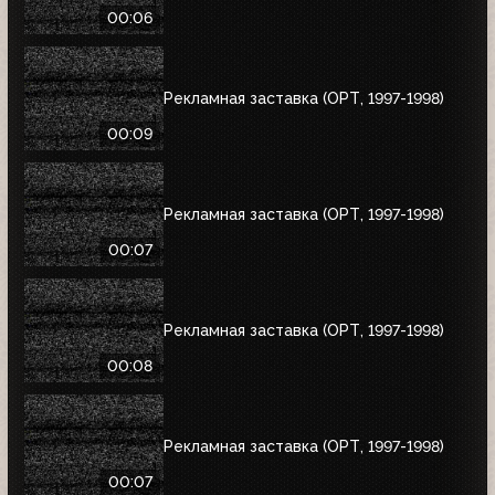
00:06
Рекламная заставка (ОРТ, 1997-1998)
00:09
Рекламная заставка (ОРТ, 1997-1998)
00:07
Рекламная заставка (ОРТ, 1997-1998)
00:08
Рекламная заставка (ОРТ, 1997-1998)
00:07