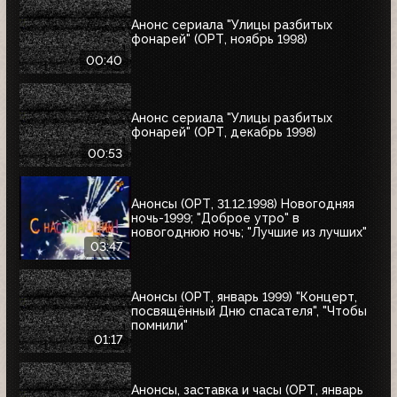
Анонс сериала "Улицы разбитых
фонарей" (ОРТ, ноябрь 1998)
00:40
Анонс сериала "Улицы разбитых
фонарей" (ОРТ, декабрь 1998)
00:53
Анонсы (ОРТ, 31.12.1998) Новогодняя
ночь-1999; "Доброе утро" в
новогоднюю ночь; "Лучшие из лучших"
03:47
Анонсы (ОРТ, январь 1999) "Концерт,
посвящённый Дню спасателя", "Чтобы
помнили"
01:17
Анонсы, заставка и часы (ОРТ, январь