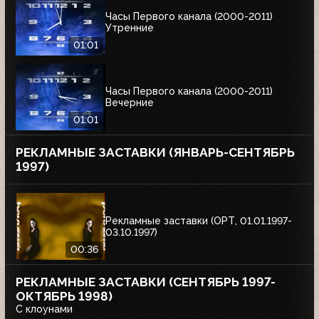
Часы Первого канала (2000-2011)
Утренние
01:01
Часы Первого канала (2000-2011)
Вечерние
01:01
РЕКЛАМНЫЕ ЗАСТАВКИ (ЯНВАРЬ-СЕНТЯБРЬ
1997)
Рекламные заставки (ОРТ, 01.01.1997-
03.10.1997)
00:36
РЕКЛАМНЫЕ ЗАСТАВКИ (СЕНТЯБРЬ 1997-
ОКТЯБРЬ 1998)
С клоунами