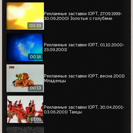
Рекламные заставки (ОРТ, 27.09.1999-
30.09.2000) Золотые с голубями
00:33
Рекламные заставки (ОРТ, 01.10.2000-
23.09.2001)
00:16
Рекламные заставки (ОРТ, весна 2001)
Младенцы
00:13
Рекламные заставки (ОРТ, 30.04.2001-
03.06.2001) Танцы
01:01