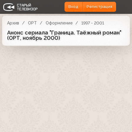
Вход
Регистрация
Архив
ОРТ
Оформление
1997 - 2001
Анонс сериала "Граница. Таёжный роман"
(ОРТ, ноябрь 2000)