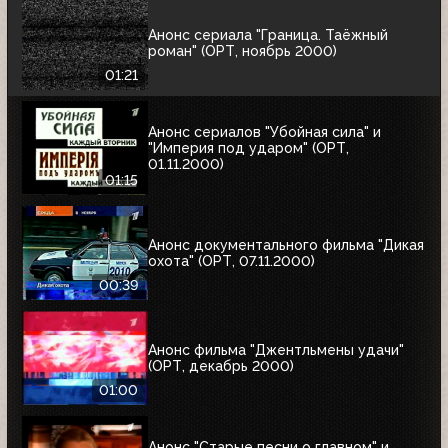
Анонс сериала "Граница. Таёжный
роман" (ОРТ, ноябрь 2000)
01:21
Анонс сериалов "Убойная сила" и
"Империя под ударом" (ОРТ,
01.11.2000)
01:15
Анонс документального фильма "Дикая
охота" (ОРТ, 07.11.2000)
00:39
Анонс фильма "Джентльмены удачи"
(ОРТ, декабрь 2000)
01:00
Анонс "Старые песни о главном" и