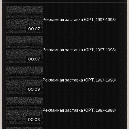
Рекламная заставка (ОРТ, 1997-1998)
00:07
Рекламная заставка (ОРТ, 1997-1998)
00:07
Рекламная заставка (ОРТ, 1997-1998)
00:09
Рекламная заставка (ОРТ, 1997-1998)
00:08