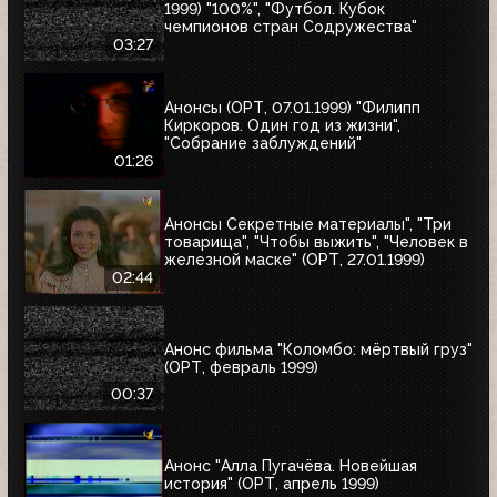
1999) "100%", "Футбол. Кубок
чемпионов стран Содружества"
03:27
Анонсы (ОРТ, 07.01.1999) "Филипп
Киркоров. Один год из жизни",
"Собрание заблуждений"
01:26
Анонсы Секретные материалы", "Три
товарища", "Чтобы выжить", "Человек в
железной маске" (ОРТ, 27.01.1999)
02:44
Анонс фильма "Коломбо: мёртвый груз"
(ОРТ, февраль 1999)
00:37
Анонс "Алла Пугачёва. Новейшая
история" (ОРТ, апрель 1999)