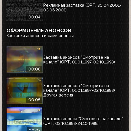
Рекламная заставка (ОРТ, 30.04.2001-
03.06.2001)
00:04
ОФОРМЛЕНИЕ АНОНСОВ
Заставки анонсов и сами анонсы
Заставка анонсов "Смотрите на
канале" (ОРТ, 01.01.1997-02.10.1998)
00:08
Заставка анонсов "Смотрите на
канале" (ОРТ, 01.01.1997-02.10.1998)
Другая версия
00:05
Заставка анонса "Смотрите на канале"
(ОРТ, 03.10.1998-24.10.1999)
00:07