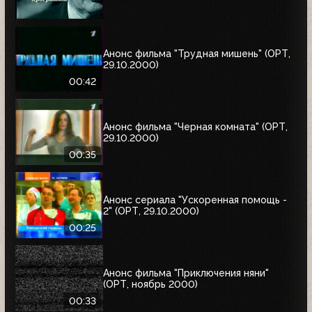
Анонс фильма "Трудная мишень" (ОРТ,
29.10.2000)
00:42
Анонс фильма "Черная комната" (ОРТ,
29.10.2000)
00:35
Анонс сериала "Ускоренная помощь -
2" (ОРТ, 29.10.2000)
00:25
Анонс фильма "Приключения няни"
(ОРТ, ноябрь 2000)
00:33