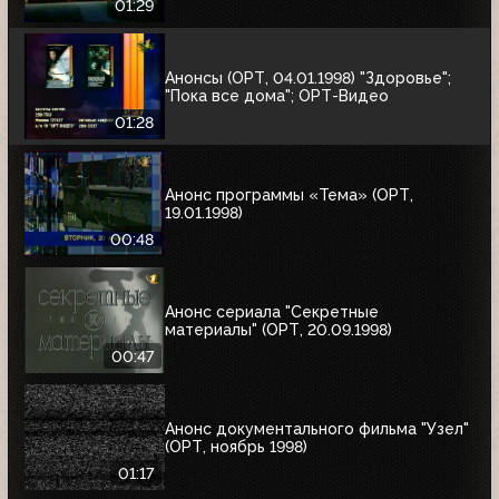
01:29
Анонсы (ОРТ, 04.01.1998) "Здоровье";
"Пока все дома"; ОРТ-Видео
01:28
Анонс программы «Тема» (ОРТ,
19.01.1998)
00:48
Анонс сериала "Секретные
материалы" (ОРТ, 20.09.1998)
00:47
Анонс документального фильма "Узел"
(ОРТ, ноябрь 1998)
01:17