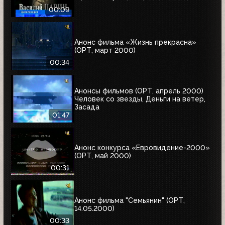
00:09
Анонс фильма «Жизнь прекрасна»
(ОРТ, март 2000)
00:34
Анонсы фильмов (ОРТ, апрель 2000)
Человек со звезды, Деньги на ветер,
Засада
01:47
Анонс конкурса «Евровидение-2000»
(ОРТ, май 2000)
00:31
Анонс фильма "Семьянин" (ОРТ,
14.05.2000)
00:33