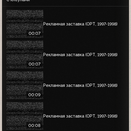
Рекламная заставка (ОРТ, 1997-1998)
00:07
Рекламная заставка (ОРТ, 1997-1998)
00:07
Рекламная заставка (ОРТ, 1997-1998)
00:09
Рекламная заставка (ОРТ, 1997-1998)
00:08