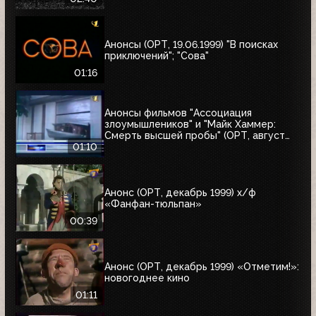
Анонсы (ОРТ, 19.06.1999) "В поисках
приключений"; "Сова"
01:16
Анонсы фильмов "Ассоциация
злоумышлеников" и "Майк Хаммер:
Смерть высшей пробы" (ОРТ, август
1999)
01:10
Анонс (ОРТ, декабрь 1999) х/ф
«Фанфан-тюльпан»
00:39
Анонс (ОРТ, декабрь 1999) «Отметим!»:
новогоднее кино
01:11