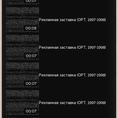
00:07
Рекламная заставка (ОРТ, 1997-1998)
00:08
Рекламная заставка (ОРТ, 1997-1998)
00:07
Рекламная заставка (ОРТ, 1997-1998)
00:07
Рекламная заставка (ОРТ, 1997-1998)
00:07