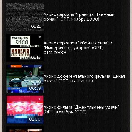
Анонс сериала "Граница. Таёжный
роман" (ОРТ, ноябрь 2000)
01:21
Анонс сериалов "Убойная сила" и
"Империя под ударом" (ОРТ,
01.11.2000)
01:15
Анонс документального фильма "Дикая
охота" (ОРТ, 07.11.2000)
00:39
Анонс фильма "Джентльмены удачи"
(ОРТ, декабрь 2000)
01:00