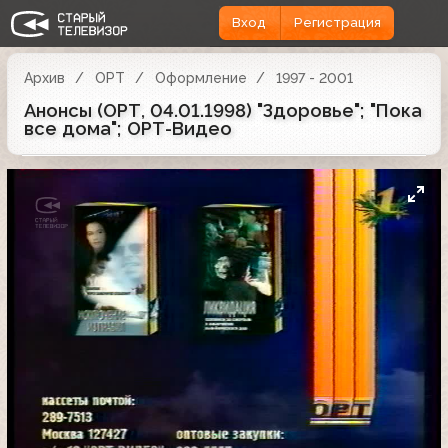
Вход
Регистрация
Архив
ОРТ
Оформление
1997 - 2001
Анонсы (ОРТ, 04.01.1998) "Здоровье"; "Пока
все дома"; ОРТ-Видео