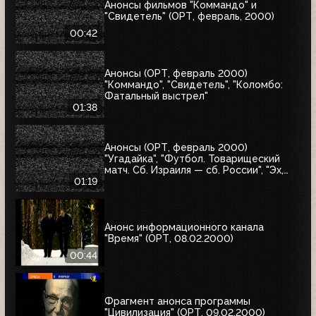
Анонсы фильмов "Коммандо" и
"Свидетель" (ОРТ, февраль, 2000)
00:42
Анонсы (ОРТ, февраль 2000)
"Коммандо", "Свидетель", "Коломбо:
Фатальный выстрел"
01:38
Анонсы (ОРТ, февраль 2000)
"Угадайка", "Футбол. Товарищеский
матч. Сб. Израиля — сб. России", "Эх,
Семёновна!"
01:19
Анонс информационного канала
"Время" (ОРТ, 08.02.2000)
00:44
Фрагмент анонса программы
"Цивилизация" (ОРТ, 09.02.2000)