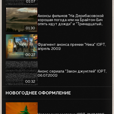
01:07
Анонсы фильмов "На Дерибасовской
хорошая погода или на Брайтон-Бич
опять идут дожди" и "Тринадцатый
воин" (ОРТ, 18.03.2001)
01:30
Фрагмент анонса премии "Ника" (ОРТ,
апрель 2001)
00:27
Анонс сериала "Закон джунглей" (ОРТ,
06.07.2001)
00:32
НОВОГОДНЕЕ ОФОРМЛЕНИЕ