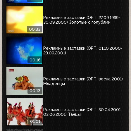
Рекламные заставки (ОРТ, 27.09.1999-
30.09.2000) Золотые с голубями
00:33
Рекламные заставки (ОРТ, 01.10.2000-
23.09.2001)
00:16
Рекламные заставки (ОРТ, весна 2001)
Младенцы
00:13
Рекламные заставки (ОРТ, 30.04.2001-
03.06.2001) Танцы
01:01