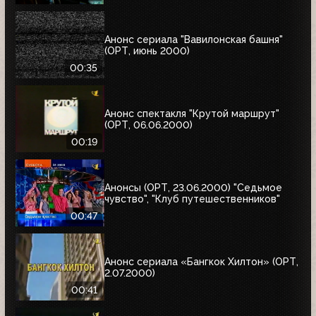
Анонс сериала "Вавилонская башня"
(ОРТ, июнь 2000)
00:35
Анонс спектакля "Крутой маршрут"
(ОРТ, 06.06.2000)
00:19
Анонсы (ОРТ, 23.06.2000) "Седьмое
чувство", "Клуб путешественников"
00:47
Анонс сериала «Бангкок Хилтон» (ОРТ,
2.07.2000)
00:41