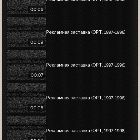
00:06
Рекламная заставка (ОРТ, 1997-1998)
00:09
Рекламная заставка (ОРТ, 1997-1998)
00:07
Рекламная заставка (ОРТ, 1997-1998)
00:08
Рекламная заставка (ОРТ, 1997-1998)