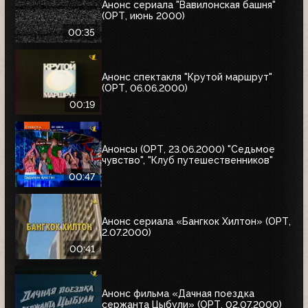
Анонс сериала "Вавилонская башня"
(ОРТ, июнь 2000)
00:35
Анонс спектакля "Крутой маршрут"
(ОРТ, 06.06.2000)
00:19
Анонсы (ОРТ, 23.06.2000) "Седьмое
чувство", "Клуб путешественников"
00:47
Анонс сериала «Бангкок Хилтон» (ОРТ,
2.07.2000)
00:41
Анонс фильма «Дачная поездка
сержанта Цыбули» (ОРТ, 02.07.2000)