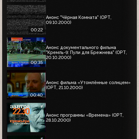
Анонс "Чёрная Комната" (ОРТ,
09.10.2000)
00:22
Анонс документального фильма
"Кремль-9: Пули для Брежнева" (ОРТ,
20.10.2000)
00:35
Анонс фильма «Утомлённые солнцем»
(ОРТ, 21.10.2000)
00:40
Анонс программы «Времена» (ОРТ,
28.10.2000)