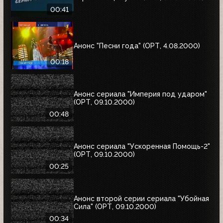
00:41
Анонс "Песни года" (ОРТ, 4.08.2000)
00:18
Анонс сериала "Империя под ударом"
(ОРТ, 09.10.2000)
00:48
Анонс сериала "Ускоренная Помощь-2"
(ОРТ, 09.10.2000)
00:25
Анонс второй серии сериала "Убойная
Сила" (ОРТ, 09.10.2000)
00:34