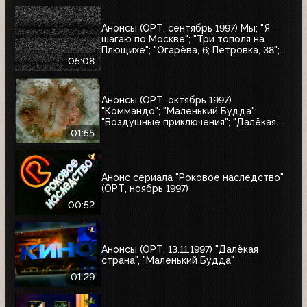
Анонсы (ОРТ, сентябрь 1997) Мы; "Я
шагаю по Москве"; "Три тополя на
Плющихе"; "Огарёва, 6; Петровка, 38";
"Покровские ворота"; "Московские
05:08
каникулы"; "Дом на Трубной"
Анонсы (ОРТ, октябрь 1997)
"Коммандо"; "Маленький Будда";
"Воздушные приключения"; "Далёкая
страна"; "Одиссея"; "Чужие"; "Берегись
01:55
автомобиля"
Анонс сериала "Роковое наследство"
(ОРТ, ноябрь 1997)
00:52
Анонсы (ОРТ, 13.11.1997) "Далёкая
страна", "Маленький Будда"
01:29