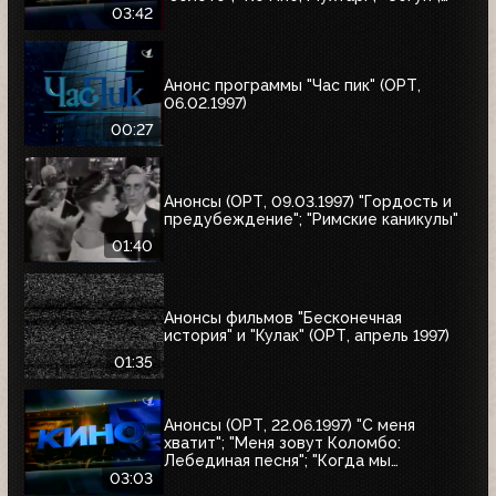
"Полтергейст"
03:42
Анонс программы "Час пик" (ОРТ,
06.02.1997)
00:27
Анонсы (ОРТ, 09.03.1997) "Гордость и
предубеждение"; "Римские каникулы"
01:40
Анонсы фильмов "Бесконечная
история" и "Кулак" (ОРТ, апрель 1997)
01:35
Анонсы (ОРТ, 22.06.1997) "С меня
хватит"; "Меня зовут Коломбо:
Лебединая песня"; "Когда мы
встретимся вновь"; "Воры в законе"
03:03