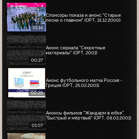
Спонсоры показа и анонс "Старые
песни о главном" (ОРТ, 31.12.2000)
01:14
Анонс сериала "Секретные
материалы" (ОРТ, 2001)
00:27
Анонс футбольного матча Россия -
Греция (ОРТ, 25.02.2001)
00:29
Анонсы фильмов "Жандарм в юбке",
"Быстрый и мёртвый" (ОРТ, 08.03.2001)
01:07