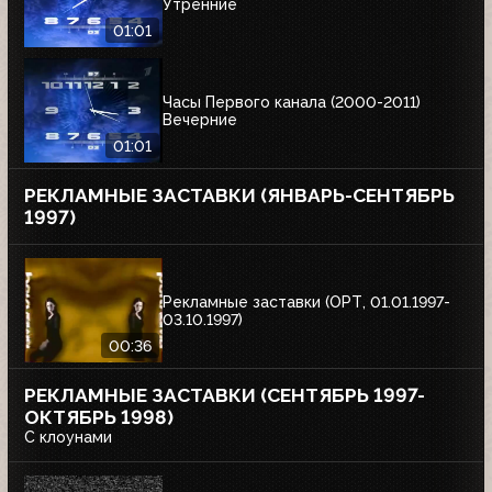
Утренние
01:01
Часы Первого канала (2000-2011)
Вечерние
01:01
РЕКЛАМНЫЕ ЗАСТАВКИ (ЯНВАРЬ-СЕНТЯБРЬ
1997)
Рекламные заставки (ОРТ, 01.01.1997-
03.10.1997)
00:36
РЕКЛАМНЫЕ ЗАСТАВКИ (СЕНТЯБРЬ 1997-
ОКТЯБРЬ 1998)
С клоунами