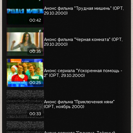
Анонс фильма "Трудная мишень" (ОРТ,
29.10.2000)
00:42
Анонс фильма "Черная комната" (ОРТ,
29.10.2000)
00:35
Анонс сериала "Ускоренная помощь -
2" (ОРТ, 29.10.2000)
00:25
Анонс фильма "Приключения няни"
(ОРТ, ноябрь 2000)
00:33
Анонс сериала "Граница. Таёжный