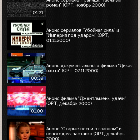
роман" (ОРТ, ноябрь 2000)
01:21
Анонс сериалов "Убойная сила" и
"Империя под ударом" (ОРТ,
01.11.2000)
01:15
Анонс документального фильма "Дикая
охота" (ОРТ, 07.11.2000)
00:39
Анонс фильма "Джентльмены удачи"
(ОРТ, декабрь 2000)
01:00
Анонс "Старые песни о главном" и
новогодняя заставка (ОРТ, декабрь
2000)