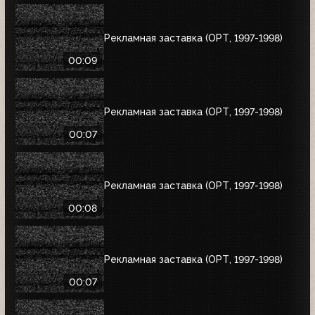
Рекламная заставка (ОРТ, 1997-1998)
00:09
Рекламная заставка (ОРТ, 1997-1998)
00:07
Рекламная заставка (ОРТ, 1997-1998)
00:08
Рекламная заставка (ОРТ, 1997-1998)
00:07