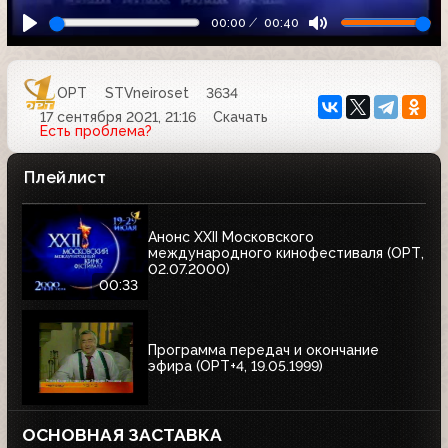
00:00
00:40
ОРТ
STVneiroset
3634
17 сентября 2021, 21:16
Скачать
Есть проблема?
Плейлист
Анонс XXII Московского
международного кинофестиваля (ОРТ,
02.07.2000)
00:33
Программа передач и окончание
эфира (ОРТ+4, 19.05.1999)
ОСНОВНАЯ ЗАСТАВКА