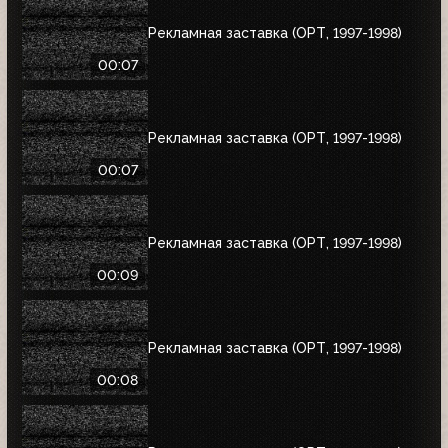
Рекламная заставка (ОРТ, 1997-1998)
00:07
Рекламная заставка (ОРТ, 1997-1998)
00:07
Рекламная заставка (ОРТ, 1997-1998)
00:09
Рекламная заставка (ОРТ, 1997-1998)
00:08