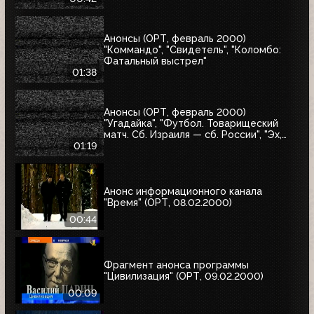
Анонсы (ОРТ, февраль 2000)
"Коммандо", "Свидетель", "Коломбо:
Фатальный выстрел"
01:38
Анонсы (ОРТ, февраль 2000)
"Угадайка", "Футбол. Товарищеский
матч. Сб. Израиля — сб. России", "Эх,
Семёновна!"
01:19
Анонс информационного канала
"Время" (ОРТ, 08.02.2000)
00:44
Фрагмент анонса программы
"Цивилизация" (ОРТ, 09.02.2000)
00:09