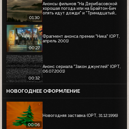
Анонсы фильмов "На Дерибасовской
хорошая погода или на Брайтон-Бич
опять идут дожди" и "Тринадцатый
воин" (ОРТ, 18.03.2001)
01:30
Фрагмент анонса премии "Ника" (ОРТ,
апрель 2001)
00:27
Анонс сериала "Закон джунглей" (ОРТ,
06.07.2001)
00:32
НОВОГОДНЕЕ ОФОРМЛЕНИЕ
Новогодняя заставка (ОРТ, 31.12.1996)
00:06