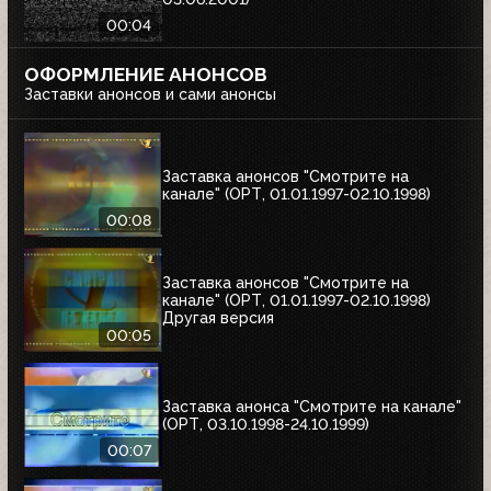
00:04
ОФОРМЛЕНИЕ АНОНСОВ
Заставки анонсов и сами анонсы
Заставка анонсов "Смотрите на
канале" (ОРТ, 01.01.1997-02.10.1998)
00:08
Заставка анонсов "Смотрите на
канале" (ОРТ, 01.01.1997-02.10.1998)
Другая версия
00:05
Заставка анонса "Смотрите на канале"
(ОРТ, 03.10.1998-24.10.1999)
00:07