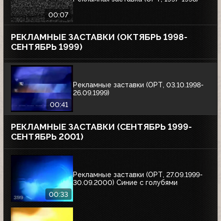
00:07
РЕКЛАМНЫЕ ЗАСТАВКИ (ОКТЯБРЬ 1998-
СЕНТЯБРЬ 1999)
Рекламные заставки (ОРТ, 03.10.1998-
26.09.1999)
00:41
РЕКЛАМНЫЕ ЗАСТАВКИ (СЕНТЯБРЬ 1999-
СЕНТЯБРЬ 2001)
Рекламные заставки (ОРТ, 27.09.1999-
30.09.2000) Синие с голубями
00:33