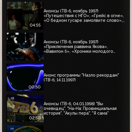
Анонсы (ТВ-6, ноябрь 1997)
«Путешествия с НГО», «Грейс в огне»,
«О бедном гусаре замолвите слово»,
«Христофор Колумб», «Великие тайны
04:55
и мифы XXI века»
Анонсы (ТВ-6, ноябрь 1997)
«Приключения раввина Якова»,
«Вавилон 5», «Хроники молодого
Индианы Джонса»
Анонс программы "Назло рекордам"
(ТВ-6, 14.11.1997)
00:50
Анонсы (ТВ-6, 04.01.1998) "Вы
очевидец", "На-На: Провинциальная
история", "Акулы пера", "Я сама"
02:50