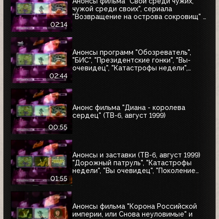
Анонсы фильма "Свой среди чужих,
чужой среди своих", сериала
"Возвращение на острова сокровищ" и
"Найтмен" (ТВ-6, июнь 1999)
02:14
Анонсы программ "Обозреватель",
"БИС", "Президентские гонки", "Вы-
очевидец", "Катастрофы недели",
блока "Поколение ТВ-6" и заставка
02:44
"Далее" (ТВ-6, 04.07.1999)
Анонс фильма "Диана - королева
сердец" (ТВ-6, август 1999)
00:55
Анонсы и заставки (ТВ-6, август 1999)
"Дорожный патруль", "Катастрофы
недели", "Вы очевидец", "Поколение
ТВ-6"
01:55
Анонсы фильма "Корона Российской
империи, или Снова неуловимые" и