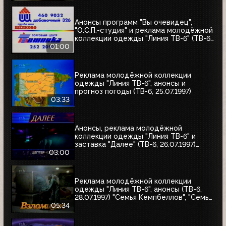
Анонсы программ "Вы очевидец",
"О.С.П.-студия" и реклама молодёжной
коллекции одежды "Линия ТВ-6" (ТВ-6,
25.07.1997)
01:00
Реклама молодёжной коллекции
одежды "Линия ТВ-6", анонсы и
прогноз погоды (ТВ-6, 25.07.1997)
03:33
Анонсы, реклама молодёжной
коллекции одежды "Линия ТВ-6" и
заставка "Далее" (ТВ-6, 26.07.1997)
"Уходя - уходи", "Прости", "Редкий вид",
03:00
"Моё кино"
Реклама молодёжной коллекции
одежды "Линия ТВ-6", анонсы (ТВ-6,
28.07.1997) "Семья Кемпбеллов", "Семья
Робинзонов", "Великие ценности мира",
05:34
"Мания величия", "Много шума из
ничего", "Где находится нофелет?",