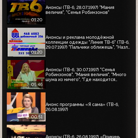
"Маленькая Вера", "Взломщик"
Анонсы (ТВ-6, 28.07.1997) "Мания
величия", "Семья Робинзонов"
01:20
Анонсы и реклама молодёжной
коллекции одежды "Линия ТВ-6" (ТВ-6,
29.07.1997) "Пальчики оближешь", "Назло
рекордам"
01:20
Анонсы (ТВ-6, 30.07.1997) "Семья
Робинзонов", "Мания величия", "Много
шума из ничего", "Где находится
нофелет?", "Маленькая Вера",
05:46
"Взломщик", "Моё кино", "Знак качества",
"Я сама"
Анонс программы «Я сама» (ТВ-6,
26.08.1997)
00:51
Анонсы (ТВ-6, 26.08.1997) «Прикинь,