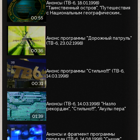
Анонсы (ТВ-6, 18.01.1998)
"Таинственный остров", "Путешествия
с Национальным географическим
обществом"
00:55
Анонс программы "Дорожный патруль"
(ТВ-6, 23.02.1998)
00:36
Анонс программы "Стильно!!!" (ТВ-6,
14.03.1998)
00:31
Анонсы (ТВ-6, 14.03.1998) "Назло
рекордам", "Стильно!!!", "Акулы пера"
01:39
Анонсы и фрагмент программы
передач (ТВ-6, 14.08.1998) "Сыщик",