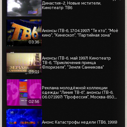
Династия–2, Новые мстители,
Кинотеатр ТВ6
Анонсы (ТВ-6, 17.04.1997) "Те кто", "Моё
кино", "Кинескоп", "Партийная зона"
03:36
Анонсы (ТВ-6, май 1997) Кинотеатр
ТВ-6, "Приключения принца
Флоризеля", "Земля Санникова"
03:01
Реклама молодёжной коллекции
одежды "Линия ТВ-6", анонсы (ТВ-6,
06.07.1997) "Профессия", Москва-850,
"Знак качества"
02:56
Анонс Катастрофы недели (ТВ6, 1999)