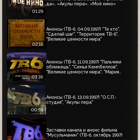
да», «Акулы пера», «Моё кино»
01:29
Анонсы (ТВ-6, 04.09.1997) "Те кто",
"Сделай шаг", "Территория ТВ-6",
"Великие ценности мира"
02:15
Анонсы (ТВ-6, 11.09.1997) "Пальчики
оближешь", "Семья Кемпбеллов",
"Великие ценности мира", "Мария
Антуанетта", Фестиваль ТВ-6 в
03:35
Сургуте, "Моё кино"
Анонсы (ТВ-6, 13.09.1997) "О.С.П.-
студия", "Акулы пера"
00:55
Заставки канала и анонс фильма
"Мусульманин" (ТВ-6, октябрь 1997)