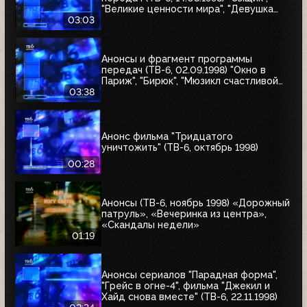
"Великие ценности мира", "Девушка
угонщика", "Волчья кровь"
03:03
Анонсы и фрагмент программы
передач (ТВ-6, 02.09.1998) "Окно в
Париж", "Бирюк", "Мюзикл счастливой
любви", "Танкер "Дербент"", "Крылья",
03:38
"Рыбы-убийцы", "Армия тьмы", "Бриско
Каунти: Приключения на Диком Западе"
Анонс фильма "Тридцатого
уничтожить" (ТВ-6, октябрь 1998)
00:28
Анонсы (ТВ-6, ноябрь 1998) «Дорожный
патруль», «Вечеринка из центра»,
«Скандалы недели»
01:19
Анонсы сериалов "Парадная форма",
"Грейс в огне-4", фильма "Джекил и
Хайд снова вместе" (ТВ-6, 22.11.1998)