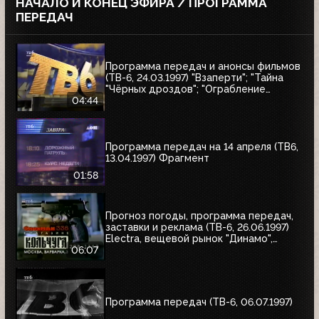
НАЧАЛО И КОНЕЦ ЭФИРА / ПРОГРАММА
ПЕРЕДАЧ
Программа передач и анонсы фильмов
(ТВ-6, 24.03.1997) "Взаперти"; "Тайна
"Чёрных дроздов"; "Ограбление
Бринкс"; "Служебный роман"
04:44
Программа передач на 14 апреля (ТВ6,
13.04.1997) Фрагмент
01:58
Прогноз погоды, программа передач,
заставки и реклама (ТВ-6, 26.06.1997)
Electra, вещевой рынок "Динамо",
альбом Николая Трубача, Мир
06:07
развлечений, Panasonic
Программа передач (ТВ-6, 06.07.1997)