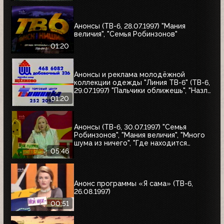
"Мания величия", "Много шума из
ничего", "Где находится нофелет?",
"Маленькая Вера", "Взломщик"
Анонсы (ТВ-6, 28.07.1997) "Мания
величия", "Семья Робинзонов"
01:20
Анонсы и реклама молодёжной
коллекции одежды "Линия ТВ-6" (ТВ-6,
29.07.1997) "Пальчики оближешь", "Назло
рекордам"
01:20
Анонсы (ТВ-6, 30.07.1997) "Семья
Робинзонов", "Мания величия", "Много
шума из ничего", "Где находится
нофелет?", "Маленькая Вера",
05:46
"Взломщик", "Моё кино", "Знак качества",
"Я сама"
Анонс программы «Я сама» (ТВ-6,
26.08.1997)
00:51