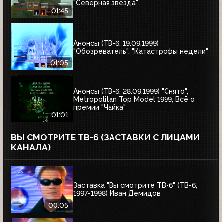
"Северная звезда"
01:45
Анонсы (ТВ-6, 19.09.1999)
"Обозреватель", "Катастрофы недели"
01:05
Анонсы (ТВ-6, 28.09.1999) "Снято",
Metropolitan Top Model 1999, Всё о
премии "Чайка"
01:01
ВЫ СМОТРИТЕ ТВ-6 (ЗАСТАВКИ С ЛИЦАМИ
КАНАЛА)
Заставка "Вы смотрите ТВ-6" (ТВ-6,
1997-1998) Иван Демидов
00:05