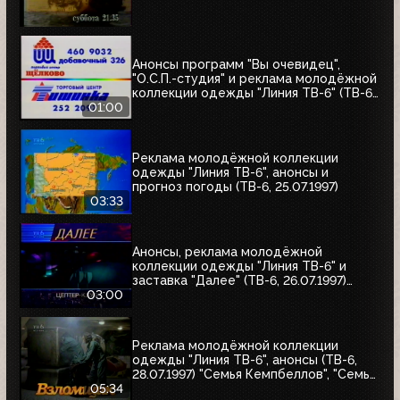
Анонсы программ "Вы очевидец",
"О.С.П.-студия" и реклама молодёжной
коллекции одежды "Линия ТВ-6" (ТВ-6,
25.07.1997)
01:00
Реклама молодёжной коллекции
одежды "Линия ТВ-6", анонсы и
прогноз погоды (ТВ-6, 25.07.1997)
03:33
Анонсы, реклама молодёжной
коллекции одежды "Линия ТВ-6" и
заставка "Далее" (ТВ-6, 26.07.1997)
"Уходя - уходи", "Прости", "Редкий вид",
03:00
"Моё кино"
Реклама молодёжной коллекции
одежды "Линия ТВ-6", анонсы (ТВ-6,
28.07.1997) "Семья Кемпбеллов", "Семья
Робинзонов", "Великие ценности мира",
05:34