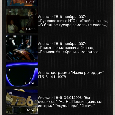
02:10
Анонсы (ТВ-6, ноябрь 1997)
«Путешествия с НГО», «Грейс в огне»,
«О бедном гусаре замолвите слово»,
«Христофор Колумб», «Великие тайны
04:55
и мифы XXI века»
Анонсы (ТВ-6, ноябрь 1997)
«Приключения раввина Якова»,
«Вавилон 5», «Хроники молодого
Индианы Джонса»
Анонс программы "Назло рекордам"
(ТВ-6, 14.11.1997)
00:50
Анонсы (ТВ-6, 04.01.1998) "Вы
очевидец", "На-На: Провинциальная
история", "Акулы пера", "Я сама"
02:50