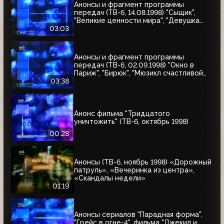
Анонсы и фрагмент программы
передач (ТВ-6, 14.08.1998) "Сыщик",
"Великие ценности мира", "Девушка
угонщика", "Волчья кровь"
03:03
Анонсы и фрагмент программы
передач (ТВ-6, 02.09.1998) "Окно в
Париж", "Бирюк", "Мюзикл счастливой
любви", "Танкер "Дербент"", "Крылья",
03:38
"Рыбы-убийцы", "Армия тьмы", "Бриско
Каунти: Приключения на Диком Западе"
Анонс фильма "Тридцатого
уничтожить" (ТВ-6, октябрь 1998)
00:28
Анонсы (ТВ-6, ноябрь 1998) «Дорожный
патруль», «Вечеринка из центра»,
«Скандалы недели»
01:19
Анонсы сериалов "Парадная форма",
"Грейс в огне-4", фильма "Джекил и