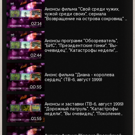
Анонсы фильма "Свой среди чужих,
чужой среди своих", сериала
"Возвращение на острова сокровищ" и
"Найтмен" (ТВ-6, июнь 1999)
02:14
Анонсы программ "Обозреватель",
"БИС", "Президентские гонки", "Вы-
очевидец", "Катастрофы недели",
блока "Поколение ТВ-6" и заставка
02:44
"Далее" (ТВ-6, 04.07.1999)
Анонс фильма "Диана - королева
сердец" (ТВ-6, август 1999)
00:55
Анонсы и заставки (ТВ-6, август 1999)
"Дорожный патруль", "Катастрофы
недели", "Вы очевидец", "Поколение
ТВ-6"
01:55