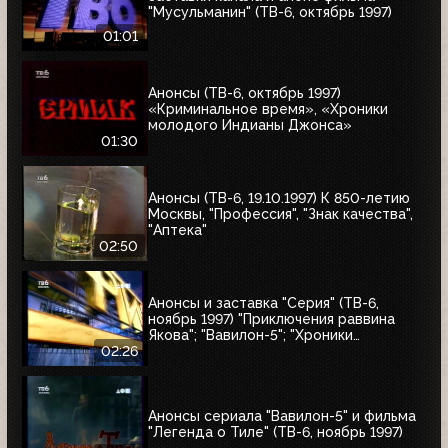
"Мусульманин" (ТВ-6, октябрь 1997)
01:01
Анонсы (ТВ-6, октябрь 1997)
«Криминальное время», «Хроники
молодого Индианы Джонса»
01:30
Анонсы (ТВ-6, 19.10.1997) К 850-летию
Москвы, "Профессия", "Знак качества",
"Аптека"
02:50
Анонсы и заставка "Серия" (ТВ-6,
ноябрь 1997) "Приключения раввина
Якова"; "Вавилон-5"; "Хроники
молодого Индианы Джонса"
02:26
Анонсы сериала "Вавилон-5" и фильма
"Легенда о Тиле" (ТВ-6, ноябрь 1997)