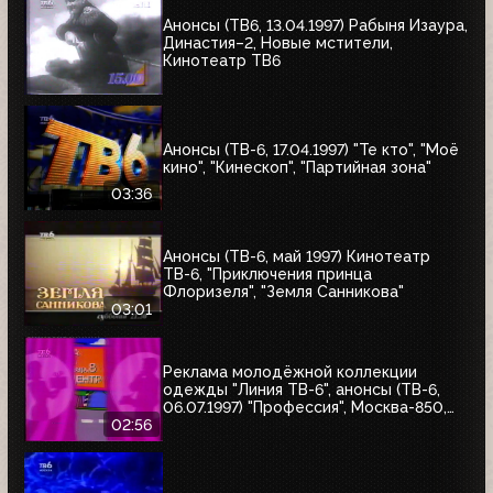
Анонсы (ТВ6, 13.04.1997) Рабыня Изаура,
Династия–2, Новые мстители,
Кинотеатр ТВ6
Анонсы (ТВ-6, 17.04.1997) "Те кто", "Моё
кино", "Кинескоп", "Партийная зона"
03:36
Анонсы (ТВ-6, май 1997) Кинотеатр
ТВ-6, "Приключения принца
Флоризеля", "Земля Санникова"
03:01
Реклама молодёжной коллекции
одежды "Линия ТВ-6", анонсы (ТВ-6,
06.07.1997) "Профессия", Москва-850,
"Знак качества"
02:56