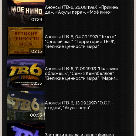
Анонсы (ТВ-6, 26.08.1997) «Прикинь,
да», «Акулы пера», «Моё кино»
01:29
Анонсы (ТВ-6, 04.09.1997) "Те кто",
"Сделай шаг", "Территория ТВ-6",
"Великие ценности мира"
02:15
Анонсы (ТВ-6, 11.09.1997) "Пальчики
оближешь", "Семья Кемпбеллов",
"Великие ценности мира", "Мария
Антуанетта", Фестиваль ТВ-6 в
03:35
Сургуте, "Моё кино"
Анонсы (ТВ-6, 13.09.1997) "О.С.П.-
студия", "Акулы пера"
00:55
Заставки канала и анонс фильма