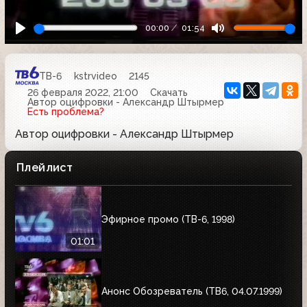
00:00
01:54
ТВ-6
kstrvideo
2145
26 февраля 2022, 21:00
Скачать
Автор оцифровки - Александр Штырмер
Есть проблема?
Автор оцифровки - Александр Штырмер
Плейлист
Эфирное промо (ТВ-6, 1998)
01:01
Анонс Обозреватель (ТВ6, 04.07.1999)