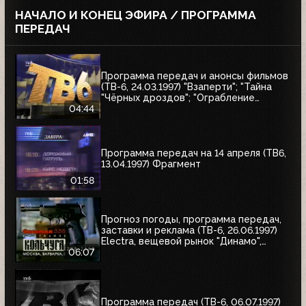
НАЧАЛО И КОНЕЦ ЭФИРА / ПРОГРАММА
ПЕРЕДАЧ
Программа передач и анонсы фильмов
(ТВ-6, 24.03.1997) "Взаперти"; "Тайна
"Чёрных дроздов"; "Ограбление
Бринкс"; "Служебный роман"
04:44
Программа передач на 14 апреля (ТВ6,
13.04.1997) Фрагмент
01:58
Прогноз погоды, программа передач,
заставки и реклама (ТВ-6, 26.06.1997)
Electra, вещевой рынок "Динамо",
альбом Николая Трубача, Мир
06:07
развлечений, Panasonic
Программа передач (ТВ-6, 06.07.1997)