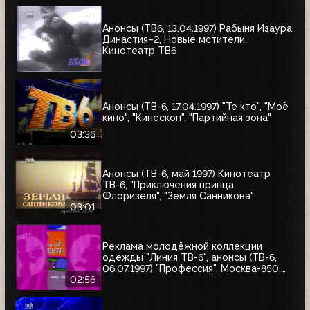
Анонсы (ТВ6, 13.04.1997) Рабыня Изаура,
Династия–2, Новые мстители,
Кинотеатр ТВ6
Анонсы (ТВ-6, 17.04.1997) "Те кто", "Моё
кино", "Кинескоп", "Партийная зона"
03:36
Анонсы (ТВ-6, май 1997) Кинотеатр
ТВ-6, "Приключения принца
Флоризеля", "Земля Санникова"
03:01
Реклама молодёжной коллекции
одежды "Линия ТВ-6", анонсы (ТВ-6,
06.07.1997) "Профессия", Москва-850,
"Знак качества"
02:56