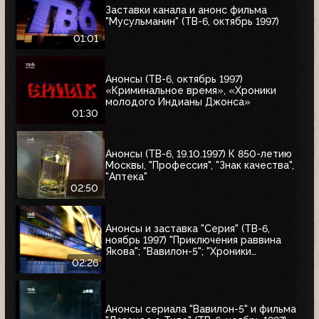
Заставки канала и анонс фильма
"Мусульманин" (ТВ-6, октябрь 1997)
01:01
Анонсы (ТВ-6, октябрь 1997)
«Криминальное время», «Хроники
молодого Индианы Джонса»
01:30
Анонсы (ТВ-6, 19.10.1997) К 850-летию
Москвы, "Профессия", "Знак качества",
"Аптека"
02:50
Анонсы и заставка "Серия" (ТВ-6,
ноябрь 1997) "Приключения раввина
Якова"; "Вавилон-5"; "Хроники
молодого Индианы Джонса"
02:26
Анонсы сериала "Вавилон-5" и фильма