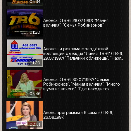
Робинзонов", "Великие ценности мира",
05:34
"Мания величия", "Много шума из
ничего", "Где находится нофелет?",
"Маленькая Вера", "Взломщик"
Анонсы (ТВ-6, 28.07.1997) "Мания
величия", "Семья Робинзонов"
01:20
Анонсы и реклама молодёжной
коллекции одежды "Линия ТВ-6" (ТВ-6,
29.07.1997) "Пальчики оближешь", "Назло
рекордам"
01:20
Анонсы (ТВ-6, 30.07.1997) "Семья
Робинзонов", "Мания величия", "Много
шума из ничего", "Где находится
нофелет?", "Маленькая Вера",
05:46
"Взломщик", "Моё кино", "Знак качества",
"Я сама"
Анонс программы «Я сама» (ТВ-6,
26.08.1997)
00:51