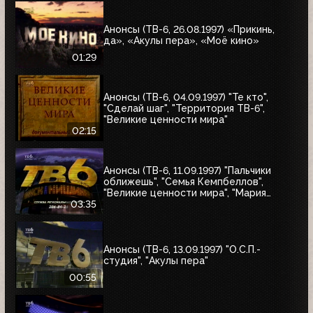
Анонсы (ТВ-6, 26.08.1997) «Прикинь,
да», «Акулы пера», «Моё кино»
01:29
Анонсы (ТВ-6, 04.09.1997) "Те кто",
"Сделай шаг", "Территория ТВ-6",
"Великие ценности мира"
02:15
Анонсы (ТВ-6, 11.09.1997) "Пальчики
оближешь", "Семья Кемпбеллов",
"Великие ценности мира", "Мария
Антуанетта", Фестиваль ТВ-6 в
03:35
Сургуте, "Моё кино"
Анонсы (ТВ-6, 13.09.1997) "О.С.П.-
студия", "Акулы пера"
00:55