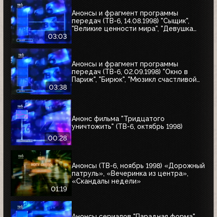
Анонсы и фрагмент программы
передач (ТВ-6, 14.08.1998) "Сыщик",
"Великие ценности мира", "Девушка
угонщика", "Волчья кровь"
03:03
Анонсы и фрагмент программы
передач (ТВ-6, 02.09.1998) "Окно в
Париж", "Бирюк", "Мюзикл счастливой
любви", "Танкер "Дербент"", "Крылья",
03:38
"Рыбы-убийцы", "Армия тьмы", "Бриско
Каунти: Приключения на Диком Западе"
Анонс фильма "Тридцатого
уничтожить" (ТВ-6, октябрь 1998)
00:28
Анонсы (ТВ-6, ноябрь 1998) «Дорожный
патруль», «Вечеринка из центра»,
«Скандалы недели»
01:19
Анонсы сериалов "Парадная форма",