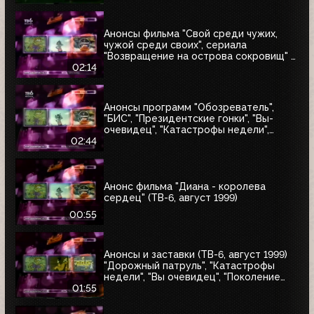
Анонсы фильма "Свой среди чужих,
чужой среди своих", сериала
"Возвращение на острова сокровищ" и
"Найтмен" (ТВ-6, июнь 1999)
02:14
Анонсы программ "Обозреватель",
"БИС", "Президентские гонки", "Вы-
очевидец", "Катастрофы недели",
блока "Поколение ТВ-6" и заставка
02:44
"Далее" (ТВ-6, 04.07.1999)
Анонс фильма "Диана - королева
сердец" (ТВ-6, август 1999)
00:55
Анонсы и заставки (ТВ-6, август 1999)
"Дорожный патруль", "Катастрофы
недели", "Вы очевидец", "Поколение
ТВ-6"
01:55