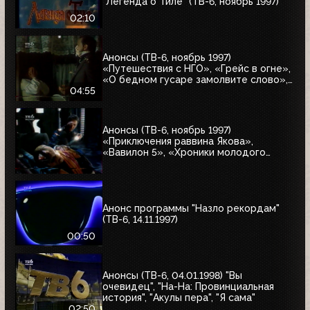
"Легенда о Тиле" (ТВ-6, ноябрь 1997)
02:10
Анонсы (ТВ-6, ноябрь 1997)
«Путешествия с НГО», «Грейс в огне»,
«О бедном гусаре замолвите слово»,
«Христофор Колумб», «Великие тайны
04:55
и мифы XXI века»
Анонсы (ТВ-6, ноябрь 1997)
«Приключения раввина Якова»,
«Вавилон 5», «Хроники молодого
Индианы Джонса»
Анонс программы "Назло рекордам"
(ТВ-6, 14.11.1997)
00:50
Анонсы (ТВ-6, 04.01.1998) "Вы
очевидец", "На-На: Провинциальная
история", "Акулы пера", "Я сама"
02:50