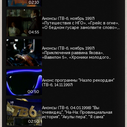
02:10
Анонсы (ТВ-6, ноябрь 1997)
«Путешествия с НГО», «Грейс в огне»,
«О бедном гусаре замолвите слово»,
«Христофор Колумб», «Великие тайны
04:55
и мифы XXI века»
Анонсы (ТВ-6, ноябрь 1997)
«Приключения раввина Якова»,
«Вавилон 5», «Хроники молодого
Индианы Джонса»
Анонс программы "Назло рекордам"
(ТВ-6, 14.11.1997)
00:50
Анонсы (ТВ-6, 04.01.1998) "Вы
очевидец", "На-На: Провинциальная
история", "Акулы пера", "Я сама"
02:50