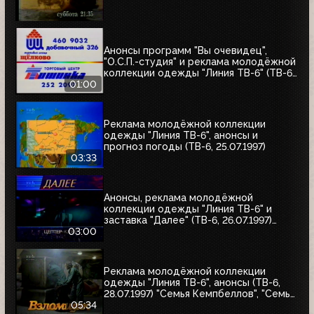
Анонсы программ "Вы очевидец",
"О.С.П.-студия" и реклама молодёжной
коллекции одежды "Линия ТВ-6" (ТВ-6,
25.07.1997)
01:00
Реклама молодёжной коллекции
одежды "Линия ТВ-6", анонсы и
прогноз погоды (ТВ-6, 25.07.1997)
03:33
Анонсы, реклама молодёжной
коллекции одежды "Линия ТВ-6" и
заставка "Далее" (ТВ-6, 26.07.1997)
"Уходя - уходи", "Прости", "Редкий вид",
03:00
"Моё кино"
Реклама молодёжной коллекции
одежды "Линия ТВ-6", анонсы (ТВ-6,
28.07.1997) "Семья Кемпбеллов", "Семья
Робинзонов", "Великие ценности мира",
05:34