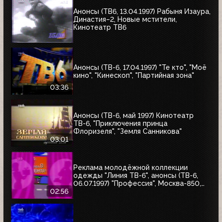
Анонсы (ТВ6, 13.04.1997) Рабыня Изаура,
Династия–2, Новые мстители,
Кинотеатр ТВ6
Анонсы (ТВ-6, 17.04.1997) "Те кто", "Моё
кино", "Кинескоп", "Партийная зона"
03:36
Анонсы (ТВ-6, май 1997) Кинотеатр
ТВ-6, "Приключения принца
Флоризеля", "Земля Санникова"
03:01
Реклама молодёжной коллекции
одежды "Линия ТВ-6", анонсы (ТВ-6,
06.07.1997) "Профессия", Москва-850,
"Знак качества"
02:56