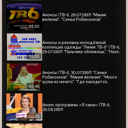
"Мания величия", "Много шума из
ничего", "Где находится нофелет?",
"Маленькая Вера", "Взломщик"
Анонсы (ТВ-6, 28.07.1997) "Мания
величия", "Семья Робинзонов"
01:20
Анонсы и реклама молодёжной
коллекции одежды "Линия ТВ-6" (ТВ-6,
29.07.1997) "Пальчики оближешь", "Назло
рекордам"
01:20
Анонсы (ТВ-6, 30.07.1997) "Семья
Робинзонов", "Мания величия", "Много
шума из ничего", "Где находится
нофелет?", "Маленькая Вера",
05:46
"Взломщик", "Моё кино", "Знак качества",
"Я сама"
Анонс программы «Я сама» (ТВ-6,
26.08.1997)
00:51