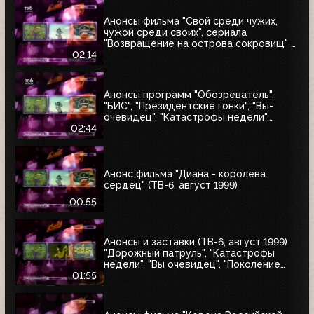
Анонсы фильма "Свой среди чужих,
чужой среди своих", сериала
"Возвращение на острова сокровищ" и
"Найтмен" (ТВ-6, июнь 1999)
02:14
Анонсы программ "Обозреватель",
"БИС", "Президентские гонки", "Вы-
очевидец", "Катастрофы недели",
блока "Поколение ТВ-6" и заставка
02:44
"Далее" (ТВ-6, 04.07.1999)
Анонс фильма "Диана - королева
сердец" (ТВ-6, август 1999)
00:55
Анонсы и заставки (ТВ-6, август 1999)
"Дорожный патруль", "Катастрофы
недели", "Вы очевидец", "Поколение
ТВ-6"
01:55