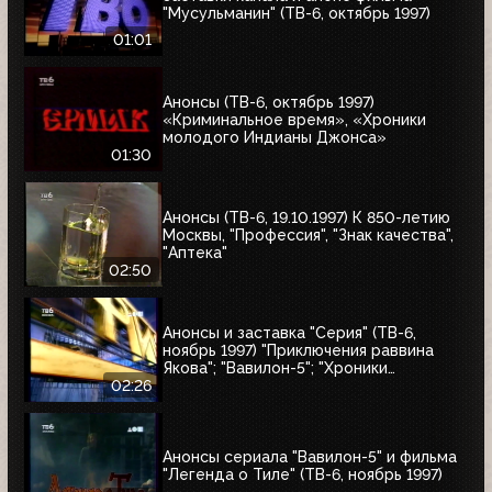
"Мусульманин" (ТВ-6, октябрь 1997)
01:01
Анонсы (ТВ-6, октябрь 1997)
«Криминальное время», «Хроники
молодого Индианы Джонса»
01:30
Анонсы (ТВ-6, 19.10.1997) К 850-летию
Москвы, "Профессия", "Знак качества",
"Аптека"
02:50
Анонсы и заставка "Серия" (ТВ-6,
ноябрь 1997) "Приключения раввина
Якова"; "Вавилон-5"; "Хроники
молодого Индианы Джонса"
02:26
Анонсы сериала "Вавилон-5" и фильма
"Легенда о Тиле" (ТВ-6, ноябрь 1997)