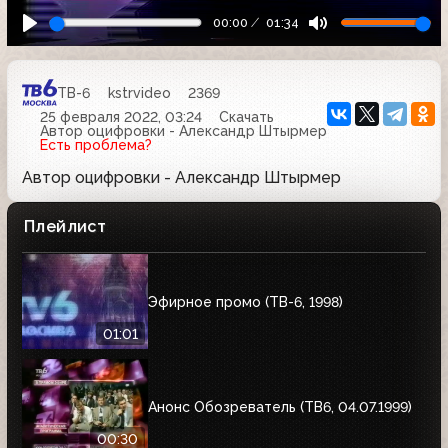
00:00
01:34
ТВ-6
kstrvideo
2369
25 февраля 2022, 03:24
Скачать
Автор оцифровки - Александр Штырмер
Есть проблема?
Автор оцифровки - Александр Штырмер
Плейлист
Эфирное промо (ТВ-6, 1998)
01:01
Анонс Обозреватель (ТВ6, 04.07.1999)
00:30