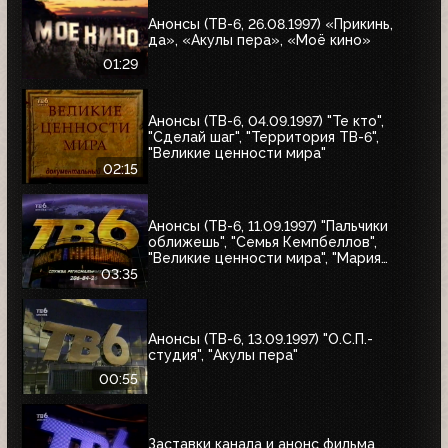
Анонсы (ТВ-6, 26.08.1997) «Прикинь,
да», «Акулы пера», «Моё кино»
01:29
Анонсы (ТВ-6, 04.09.1997) "Те кто",
"Сделай шаг", "Территория ТВ-6",
"Великие ценности мира"
02:15
Анонсы (ТВ-6, 11.09.1997) "Пальчики
оближешь", "Семья Кемпбеллов",
"Великие ценности мира", "Мария
Антуанетта", Фестиваль ТВ-6 в
03:35
Сургуте, "Моё кино"
Анонсы (ТВ-6, 13.09.1997) "О.С.П.-
студия", "Акулы пера"
00:55
Заставки канала и анонс фильма