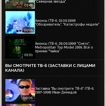
"Северная звезда"
01:45
Анонсы (ТВ-6, 19.09.1999)
"Обозреватель", "Катастрофы недели"
01:05
Анонсы (ТВ-6, 28.09.1999) "Снято",
Metropolitan Top Model 1999, Всё о
премии "Чайка"
01:01
ВЫ СМОТРИТЕ ТВ-6 (ЗАСТАВКИ С ЛИЦАМИ
КАНАЛА)
Заставка "Вы смотрите ТВ-6" (ТВ-6,
1997-1998) Иван Демидов
00:05