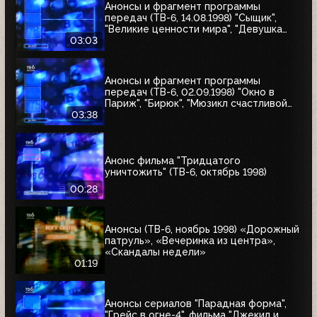
Анонсы и фрагмент программы
передач (ТВ-6, 14.08.1998) "Сыщик",
"Великие ценности мира", "Девушка
угонщика", "Волчья кровь"
03:03
Анонсы и фрагмент программы
передач (ТВ-6, 02.09.1998) "Окно в
Париж", "Бирюк", "Мюзикл счастливой
любви", "Танкер "Дербент"", "Крылья",
03:38
"Рыбы-убийцы", "Армия тьмы", "Бриско
Каунти: Приключения на Диком Западе"
Анонс фильма "Тридцатого
уничтожить" (ТВ-6, октябрь 1998)
00:28
Анонсы (ТВ-6, ноябрь 1998) «Дорожный
патруль», «Вечеринка из центра»,
«Скандалы недели»
01:19
Анонсы сериалов "Парадная форма",
"Грейс в огне-4", фильма "Джекил и