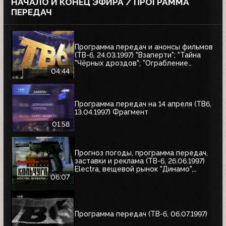
НАЧАЛО И КОНЕЦ ЭФИРА / ПРОГРАММА
ПЕРЕДАЧ
Программа передач и анонсы фильмов
(ТВ-6, 24.03.1997) "Взаперти"; "Тайна
"Чёрных дроздов"; "Ограбление
Бринкс"; "Служебный роман"
04:44
Программа передач на 14 апреля (ТВ6,
13.04.1997) Фрагмент
01:58
Прогноз погоды, программа передач,
заставки и реклама (ТВ-6, 26.06.1997)
Electra, вещевой рынок "Динамо",
альбом Николая Трубача, Мир
06:07
развлечений, Panasonic
Программа передач (ТВ-6, 06.07.1997)