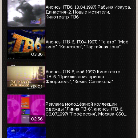
Анонсы (ТВ6, 13.04.1997) Рабыня Изаура,
Династия–2, Новые мстители,
Кинотеатр ТВ6
Анонсы (ТВ-6, 17.04.1997) "Те кто", "Моё
кино", "Кинескоп", "Партийная зона"
03:36
Анонсы (ТВ-6, май 1997) Кинотеатр
ТВ-6, "Приключения принца
Флоризеля", "Земля Санникова"
03:01
Реклама молодёжной коллекции
одежды "Линия ТВ-6", анонсы (ТВ-6,
06.07.1997) "Профессия", Москва-850,
"Знак качества"
02:56