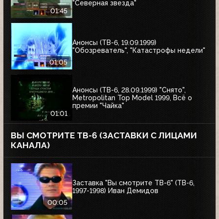
"Северная звезда"
01:45
Анонсы (ТВ-6, 19.09.1999)
"Обозреватель", "Катастрофы недели"
01:05
Анонсы (ТВ-6, 28.09.1999) "Снято",
Metropolitan Top Model 1999, Всё о
премии "Чайка"
01:01
ВЫ СМОТРИТЕ ТВ-6 (ЗАСТАВКИ С ЛИЦАМИ
КАНАЛА)
Заставка "Вы смотрите ТВ-6" (ТВ-6,
1997-1998) Иван Демидов
00:05