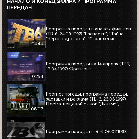
НАЧАЛО И КОНЕЦ ЭФИРА / ПРОГРАММА
ПЕРЕДАЧ
Программа передач и анонсы фильмов
(ТВ-6, 24.03.1997) "Взаперти"; "Тайна
"Чёрных дроздов"; "Ограбление
Бринкс"; "Служебный роман"
04:44
Программа передач на 14 апреля (ТВ6,
13.04.1997) Фрагмент
01:58
Прогноз погоды, программа передач,
заставки и реклама (ТВ-6, 26.06.1997)
Electra, вещевой рынок "Динамо",
альбом Николая Трубача, Мир
06:07
развлечений, Panasonic
Программа передач (ТВ-6, 06.07.1997)