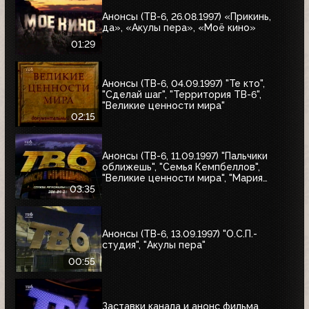
Анонсы (ТВ-6, 26.08.1997) «Прикинь,
да», «Акулы пера», «Моё кино»
01:29
Анонсы (ТВ-6, 04.09.1997) "Те кто",
"Сделай шаг", "Территория ТВ-6",
"Великие ценности мира"
02:15
Анонсы (ТВ-6, 11.09.1997) "Пальчики
оближешь", "Семья Кемпбеллов",
"Великие ценности мира", "Мария
Антуанетта", Фестиваль ТВ-6 в
03:35
Сургуте, "Моё кино"
Анонсы (ТВ-6, 13.09.1997) "О.С.П.-
студия", "Акулы пера"
00:55
Заставки канала и анонс фильма