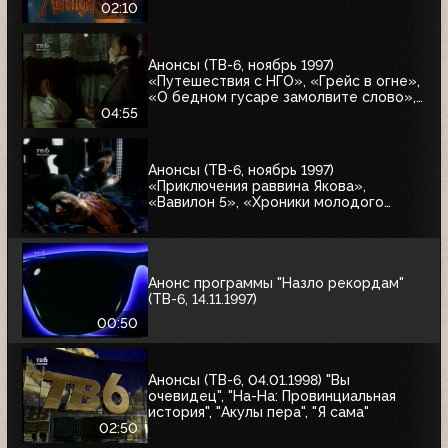
02:10
Анонсы (ТВ-6, ноябрь 1997)
«Путешествия с НГО», «Грейс в огне»,
«О бедном гусаре замолвите слово»,
«Христофор Колумб», «Великие тайны
04:55
и мифы XXI века»
Анонсы (ТВ-6, ноябрь 1997)
«Приключения раввина Якова»,
«Вавилон 5», «Хроники молодого
Индианы Джонса»
Анонс программы "Назло рекордам"
(ТВ-6, 14.11.1997)
00:50
Анонсы (ТВ-6, 04.01.1998) "Вы
очевидец", "На-На: Провинциальная
история", "Акулы пера", "Я сама"
02:50