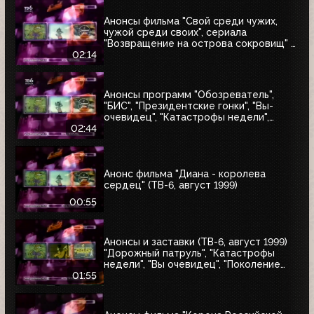
Анонсы фильма "Свой среди чужих,
чужой среди своих", сериала
"Возвращение на острова сокровищ" и
"Найтмен" (ТВ-6, июнь 1999)
02:14
Анонсы программ "Обозреватель",
"БИС", "Президентские гонки", "Вы-
очевидец", "Катастрофы недели",
блока "Поколение ТВ-6" и заставка
02:44
"Далее" (ТВ-6, 04.07.1999)
Анонс фильма "Диана - королева
сердец" (ТВ-6, август 1999)
00:55
Анонсы и заставки (ТВ-6, август 1999)
"Дорожный патруль", "Катастрофы
недели", "Вы очевидец", "Поколение
ТВ-6"
01:55