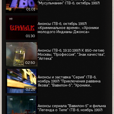
"Мусульманин" (ТВ-6, октябрь 1997)
01:01
Анонсы (ТВ-6, октябрь 1997)
«Криминальное время», «Хроники
молодого Индианы Джонса»
01:30
Анонсы (ТВ-6, 19.10.1997) К 850-летию
Москвы, "Профессия", "Знак качества",
"Аптека"
02:50
Анонсы и заставка "Серия" (ТВ-6,
ноябрь 1997) "Приключения раввина
Якова"; "Вавилон-5"; "Хроники
молодого Индианы Джонса"
02:26
Анонсы сериала "Вавилон-5" и фильма
"Легенда о Тиле" (ТВ-6, ноябрь 1997)