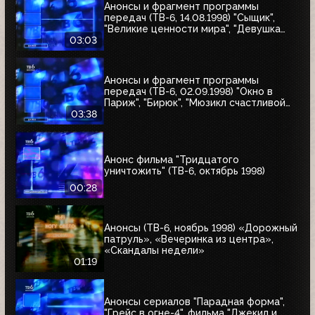
Анонсы и фрагмент программы
передач (ТВ-6, 14.08.1998) "Сыщик",
"Великие ценности мира", "Девушка
угонщика", "Волчья кровь"
03:03
Анонсы и фрагмент программы
передач (ТВ-6, 02.09.1998) "Окно в
Париж", "Бирюк", "Мюзикл счастливой
любви", "Танкер "Дербент"", "Крылья",
03:38
"Рыбы-убийцы", "Армия тьмы", "Бриско
Каунти: Приключения на Диком Западе"
Анонс фильма "Тридцатого
уничтожить" (ТВ-6, октябрь 1998)
00:28
Анонсы (ТВ-6, ноябрь 1998) «Дорожный
патруль», «Вечеринка из центра»,
«Скандалы недели»
01:19
Анонсы сериалов "Парадная форма",
"Грейс в огне-4", фильма "Джекил и