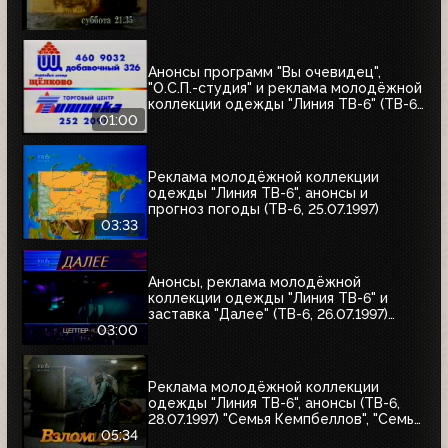
Анонсы программ "Вы очевидец",
"О.С.П.-студия" и реклама молодёжной
коллекции одежды "Линия ТВ-6" (ТВ-6,
25.07.1997)
01:00
Реклама молодёжной коллекции
одежды "Линия ТВ-6", анонсы и
прогноз погоды (ТВ-6, 25.07.1997)
03:33
Анонсы, реклама молодёжной
коллекции одежды "Линия ТВ-6" и
заставка "Далее" (ТВ-6, 26.07.1997)
"Уходя - уходи", "Прости", "Редкий вид",
03:00
"Моё кино"
Реклама молодёжной коллекции
одежды "Линия ТВ-6", анонсы (ТВ-6,
28.07.1997) "Семья Кемпбеллов", "Семья
Робинзонов", "Великие ценности мира",
05:34