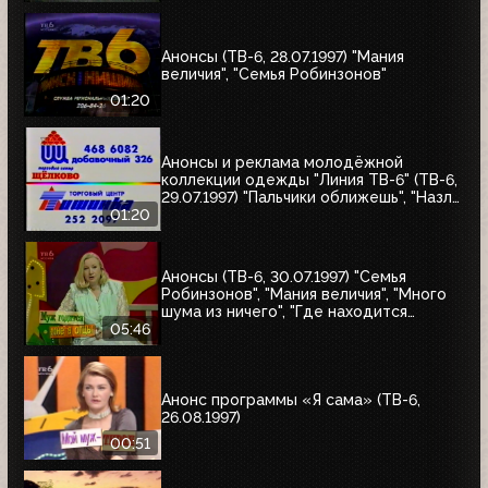
"Мания величия", "Много шума из
ничего", "Где находится нофелет?",
"Маленькая Вера", "Взломщик"
Анонсы (ТВ-6, 28.07.1997) "Мания
величия", "Семья Робинзонов"
01:20
Анонсы и реклама молодёжной
коллекции одежды "Линия ТВ-6" (ТВ-6,
29.07.1997) "Пальчики оближешь", "Назло
рекордам"
01:20
Анонсы (ТВ-6, 30.07.1997) "Семья
Робинзонов", "Мания величия", "Много
шума из ничего", "Где находится
нофелет?", "Маленькая Вера",
05:46
"Взломщик", "Моё кино", "Знак качества",
"Я сама"
Анонс программы «Я сама» (ТВ-6,
26.08.1997)
00:51