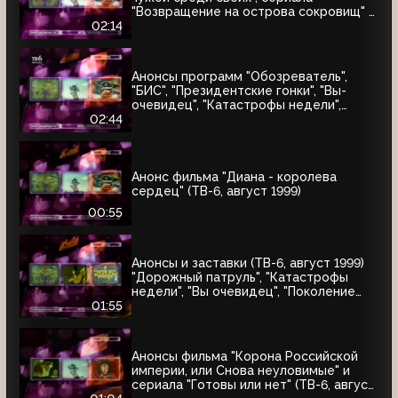
"Возвращение на острова сокровищ" и
"Найтмен" (ТВ-6, июнь 1999)
02:14
Анонсы программ "Обозреватель",
"БИС", "Президентские гонки", "Вы-
очевидец", "Катастрофы недели",
блока "Поколение ТВ-6" и заставка
02:44
"Далее" (ТВ-6, 04.07.1999)
Анонс фильма "Диана - королева
сердец" (ТВ-6, август 1999)
00:55
Анонсы и заставки (ТВ-6, август 1999)
"Дорожный патруль", "Катастрофы
недели", "Вы очевидец", "Поколение
ТВ-6"
01:55
Анонсы фильма "Корона Российской
империи, или Снова неуловимые" и
сериала "Готовы или нет" (ТВ-6, август