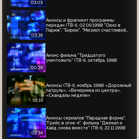
угонщика", "Волчья кровь"
03:03
Анонсы и фрагмент программы
передач (ТВ-6, 02.09.1998) "Окно в
Париж", "Бирюк", "Мюзикл счастливой
любви", "Танкер "Дербент"", "Крылья",
03:38
"Рыбы-убийцы", "Армия тьмы", "Бриско
Каунти: Приключения на Диком Западе"
Анонс фильма "Тридцатого
уничтожить" (ТВ-6, октябрь 1998)
00:28
Анонсы (ТВ-6, ноябрь 1998) «Дорожный
патруль», «Вечеринка из центра»,
«Скандалы недели»
01:19
Анонсы сериалов "Парадная форма",
"Грейс в огне-4", фильма "Джекил и
Хайд снова вместе" (ТВ-6, 22.11.1998)
02:34