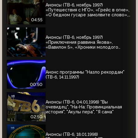
Анонсы (ТВ-6, ноябрь 1997)
«Путешествия с НГО», «Грейс в огне»,
«О бедном гусаре замолвите слово»,
«Христофор Колумб», «Великие тайны
04:55
и мифы XXI века»
Анонсы (ТВ-6, ноябрь 1997)
«Приключения раввина Якова»,
«Вавилон 5», «Хроники молодого
Индианы Джонса»
Анонс программы "Назло рекордам"
(ТВ-6, 14.11.1997)
00:50
Анонсы (ТВ-6, 04.01.1998) "Вы
очевидец", "На-На: Провинциальная
история", "Акулы пера", "Я сама"
02:50
Анонсы (ТВ-6, 18.01.1998)