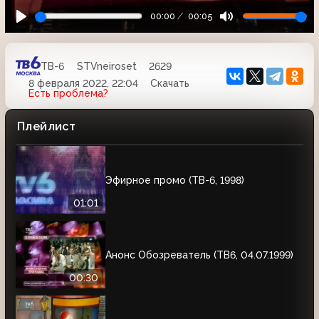
00:00
00:05
ТВ-6
STVneiroset
2629
8 февраля 2022, 22:04
Скачать
Есть проблема?
Плейлист
Эфирное промо (ТВ-6, 1998)
01:01
Анонс Обозреватель (ТВ6, 04.07.1999)
00:30