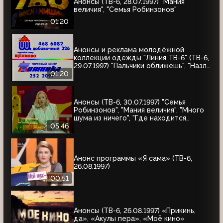
Анонсы (ТВ-6, 28.07.1997) "Мания
величия", "Семья Робинзонов"
01:20
Анонсы и реклама молодёжной
коллекции одежды "Линия ТВ-6" (ТВ-6,
29.07.1997) "Пальчики оближешь", "Назло
рекордам"
01:20
Анонсы (ТВ-6, 30.07.1997) "Семья
Робинзонов", "Мания величия", "Много
шума из ничего", "Где находится
нофелет?", "Маленькая Вера",
05:46
"Взломщик", "Моё кино", "Знак качества",
"Я сама"
Анонс программы «Я сама» (ТВ-6,
26.08.1997)
00:51
Анонсы (ТВ-6, 26.08.1997) «Прикинь,
да», «Акулы пера», «Моё кино»