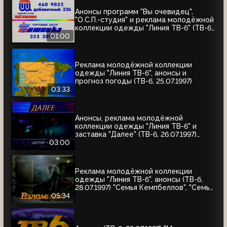
Анонсы программ "Вы очевидец",
"О.С.П.-студия" и реклама молодёжной
коллекции одежды "Линия ТВ-6" (ТВ-6,
25.07.1997)
01:00
Реклама молодёжной коллекции
одежды "Линия ТВ-6", анонсы и
прогноз погоды (ТВ-6, 25.07.1997)
03:33
Анонсы, реклама молодёжной
коллекции одежды "Линия ТВ-6" и
заставка "Далее" (ТВ-6, 26.07.1997)
"Уходя - уходи", "Прости", "Редкий вид",
03:00
"Моё кино"
Реклама молодёжной коллекции
одежды "Линия ТВ-6", анонсы (ТВ-6,
28.07.1997) "Семья Кемпбеллов", "Семья
Робинзонов", "Великие ценности мира",
05:34
"Мания величия", "Много шума из
ничего", "Где находится нофелет?",
"Маленькая Вера", "Взломщик"