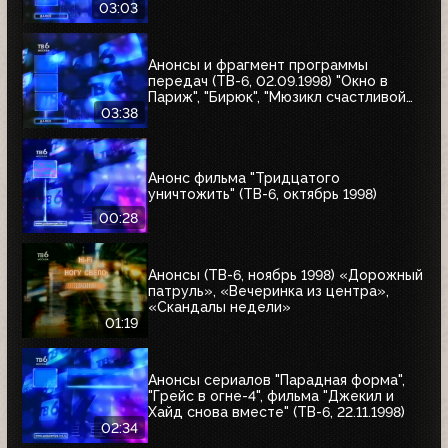
угонщика", "Волчья кровь"
03:03
Анонсы и фрагмент программы
передач (ТВ-6, 02.09.1998) "Окно в
Париж", "Бирюк", "Мюзикл счастливой
любви", "Танкер "Дербент"", "Крылья",
03:38
"Рыбы-убийцы", "Армия тьмы", "Бриско
Каунти: Приключения на Диком Западе"
Анонс фильма "Тридцатого
уничтожить" (ТВ-6, октябрь 1998)
00:28
Анонсы (ТВ-6, ноябрь 1998) «Дорожный
патруль», «Вечеринка из центра»,
«Скандалы недели»
01:19
Анонсы сериалов "Парадная форма",
"Грейс в огне-4", фильма "Джекил и
Хайд снова вместе" (ТВ-6, 22.11.1998)
02:34