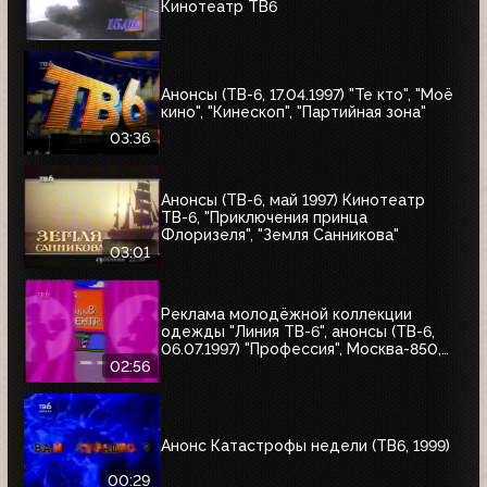
Кинотеатр ТВ6
Анонсы (ТВ-6, 17.04.1997) "Те кто", "Моё
кино", "Кинескоп", "Партийная зона"
03:36
Анонсы (ТВ-6, май 1997) Кинотеатр
ТВ-6, "Приключения принца
Флоризеля", "Земля Санникова"
03:01
Реклама молодёжной коллекции
одежды "Линия ТВ-6", анонсы (ТВ-6,
06.07.1997) "Профессия", Москва-850,
"Знак качества"
02:56
Анонс Катастрофы недели (ТВ6, 1999)
00:29