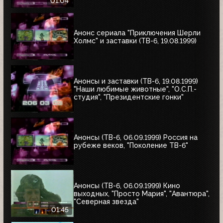
1999)
01:04
Анонс сериала "Приключения Шерли
Холмс" и заставки (ТВ-6, 19.08.1999)
Анонсы и заставки (ТВ-6, 19.08.1999)
"Наши любимые животные", "О.С.П.-
студия", "Президентские гонки"
Анонсы (ТВ-6, 06.09.1999) Россия на
рубеже веков, "Поколение ТВ-6"
Анонсы (ТВ-6, 06.09.1999) Кино
выходных, "Просто Мария", "Авантюра",
"Северная звезда"
01:45