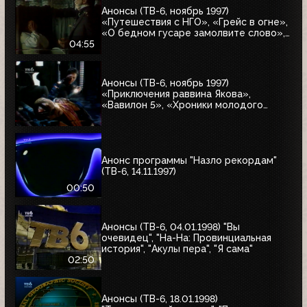
Анонсы (ТВ-6, ноябрь 1997)
«Путешествия с НГО», «Грейс в огне»,
«О бедном гусаре замолвите слово»,
«Христофор Колумб», «Великие тайны
04:55
и мифы XXI века»
Анонсы (ТВ-6, ноябрь 1997)
«Приключения раввина Якова»,
«Вавилон 5», «Хроники молодого
Индианы Джонса»
Анонс программы "Назло рекордам"
(ТВ-6, 14.11.1997)
00:50
Анонсы (ТВ-6, 04.01.1998) "Вы
очевидец", "На-На: Провинциальная
история", "Акулы пера", "Я сама"
02:50
Анонсы (ТВ-6, 18.01.1998)