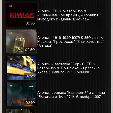
Анонсы (ТВ-6, октябрь 1997)
«Криминальное время», «Хроники
молодого Индианы Джонса»
01:30
Анонсы (ТВ-6, 19.10.1997) К 850-летию
Москвы, "Профессия", "Знак качества",
"Аптека"
02:50
Анонсы и заставка "Серия" (ТВ-6,
ноябрь 1997) "Приключения раввина
Якова"; "Вавилон-5"; "Хроники
молодого Индианы Джонса"
02:26
Анонсы сериала "Вавилон-5" и фильма
"Легенда о Тиле" (ТВ-6, ноябрь 1997)
02:10