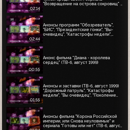
"Возвращение на острова сокровищ" и
"Найтмен" (ТВ-6, июнь 1999)
02:14
Анонсы программ "Обозреватель",
"БИС", "Президентские гонки", "Вы-
очевидец", "Катастрофы недели",
блока "Поколение ТВ-6" и заставка
02:44
"Далее" (ТВ-6, 04.07.1999)
Анонс фильма "Диана - королева
сердец" (ТВ-6, август 1999)
00:55
Анонсы и заставки (ТВ-6, август 1999)
"Дорожный патруль", "Катастрофы
недели", "Вы очевидец", "Поколение
ТВ-6"
01:55
Анонсы фильма "Корона Российской
империи, или Снова неуловимые" и
сериала "Готовы или нет" (ТВ-6, август