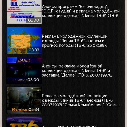
Анонсы программ "Вы очевидец",
"О.С.П.-студия" и реклама молодёжной
коллекции одежды "Линия ТВ-6" (ТВ-6,
25.07.1997)
01:00
Реклама молодёжной коллекции
одежды "Линия ТВ-6", анонсы и
прогноз погоды (ТВ-6, 25.07.1997)
03:33
Анонсы, реклама молодёжной
коллекции одежды "Линия ТВ-6" и
заставка "Далее" (ТВ-6, 26.07.1997)
"Уходя - уходи", "Прости", "Редкий вид",
03:00
"Моё кино"
Реклама молодёжной коллекции
одежды "Линия ТВ-6", анонсы (ТВ-6,
28.07.1997) "Семья Кемпбеллов", "Семья
Робинзонов", "Великие ценности мира",
05:34
"Мания величия", "Много шума из
ничего", "Где находится нофелет?",
"Маленькая Вера", "Взломщик"