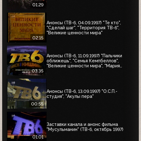
01:29
Анонсы (ТВ-6, 04.09.1997) "Те кто",
"Сделай шаг", "Территория ТВ-6",
"Великие ценности мира"
02:15
Анонсы (ТВ-6, 11.09.1997) "Пальчики
оближешь", "Семья Кемпбеллов",
"Великие ценности мира", "Мария
Антуанетта", Фестиваль ТВ-6 в
03:35
Сургуте, "Моё кино"
Анонсы (ТВ-6, 13.09.1997) "О.С.П.-
студия", "Акулы пера"
00:55
Заставки канала и анонс фильма
"Мусульманин" (ТВ-6, октябрь 1997)
01:01