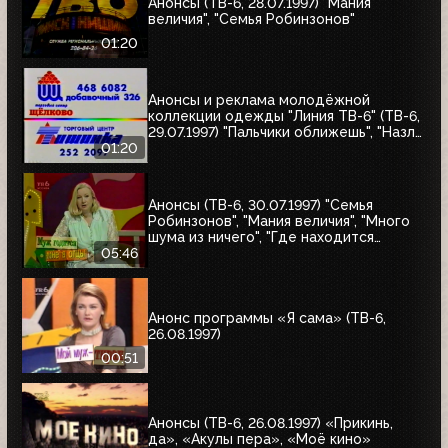
Анонсы (ТВ-6, 28.07.1997) "Мания
величия", "Семья Робинзонов"
01:20
Анонсы и реклама молодёжной
коллекции одежды "Линия ТВ-6" (ТВ-6,
29.07.1997) "Пальчики оближешь", "Назло
рекордам"
01:20
Анонсы (ТВ-6, 30.07.1997) "Семья
Робинзонов", "Мания величия", "Много
шума из ничего", "Где находится
нофелет?", "Маленькая Вера",
05:46
"Взломщик", "Моё кино", "Знак качества",
"Я сама"
Анонс программы «Я сама» (ТВ-6,
26.08.1997)
00:51
Анонсы (ТВ-6, 26.08.1997) «Прикинь,
да», «Акулы пера», «Моё кино»