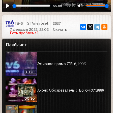
00:00
00:05
ТВ-6
STVneiroset
2637
7 февраля 2022, 22:02
Скачать
Есть проблема?
Плейлист
Эфирное промо (ТВ-6, 1998)
01:01
Анонс Обозреватель (ТВ6, 04.07.1999)
00:30