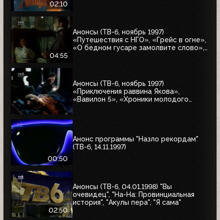
02:10
Анонсы (ТВ-6, ноябрь 1997)
«Путешествия с НГО», «Грейс в огне»,
«О бедном гусаре замолвите слово»,
«Христофор Колумб», «Великие тайны
04:55
и мифы XXI века»
Анонсы (ТВ-6, ноябрь 1997)
«Приключения раввина Якова»,
«Вавилон 5», «Хроники молодого
Индианы Джонса»
Анонс программы "Назло рекордам"
(ТВ-6, 14.11.1997)
00:50
Анонсы (ТВ-6, 04.01.1998) "Вы
очевидец", "На-На: Провинциальная
история", "Акулы пера", "Я сама"
02:50