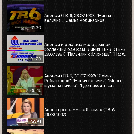
"Мания величия", "Много шума из
ничего", "Где находится нофелет?",
"Маленькая Вера", "Взломщик"
Анонсы (ТВ-6, 28.07.1997) "Мания
величия", "Семья Робинзонов"
01:20
Анонсы и реклама молодёжной
коллекции одежды "Линия ТВ-6" (ТВ-6,
29.07.1997) "Пальчики оближешь", "Назло
рекордам"
01:20
Анонсы (ТВ-6, 30.07.1997) "Семья
Робинзонов", "Мания величия", "Много
шума из ничего", "Где находится
нофелет?", "Маленькая Вера",
05:46
"Взломщик", "Моё кино", "Знак качества",
"Я сама"
Анонс программы «Я сама» (ТВ-6,
26.08.1997)
00:51