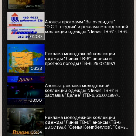
Анонсы программ "Вы очевидец",
"О.С.П.-студия" и реклама молодёжной
коллекции одежды "Линия ТВ-6" (ТВ-6,
25.07.1997)
01:00
Реклама молодёжной коллекции
одежды "Линия ТВ-6", анонсы и
прогноз погоды (ТВ-6, 25.07.1997)
03:33
Анонсы, реклама молодёжной
коллекции одежды "Линия ТВ-6" и
заставка "Далее" (ТВ-6, 26.07.1997)
"Уходя - уходи", "Прости", "Редкий вид",
03:00
"Моё кино"
Реклама молодёжной коллекции
одежды "Линия ТВ-6", анонсы (ТВ-6,
28.07.1997) "Семья Кемпбеллов", "Семья
Робинзонов", "Великие ценности мира",
05:34