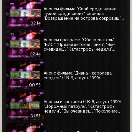
Анонсы фильма "Свой среди чужих,
чужой среди своих", сериала
"Возвращение на острова сокровищ" и
"Найтмен" (ТВ-6, июнь 1999)
02:14
Анонсы программ "Обозреватель",
"БИС", "Президентские гонки", "Вы-
очевидец", "Катастрофы недели",
блока "Поколение ТВ-6" и заставка
02:44
"Далее" (ТВ-6, 04.07.1999)
Анонс фильма "Диана - королева
сердец" (ТВ-6, август 1999)
00:55
Анонсы и заставки (ТВ-6, август 1999)
"Дорожный патруль", "Катастрофы
недели", "Вы очевидец", "Поколение
ТВ-6"
01:55