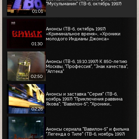
"Мусульманин" (ТВ-6, октябрь 1997)
01:01
Анонсы (ТВ-6, октябрь 1997)
«Криминальное время», «Хроники
молодого Индианы Джонса»
01:30
Анонсы (ТВ-6, 19.10.1997) К 850-летию
Москвы, "Профессия", "Знак качества",
"Аптека"
02:50
Анонсы и заставка "Серия" (ТВ-6,
ноябрь 1997) "Приключения раввина
Якова"; "Вавилон-5"; "Хроники
молодого Индианы Джонса"
02:26
Анонсы сериала "Вавилон-5" и фильма
"Легенда о Тиле" (ТВ-6, ноябрь 1997)