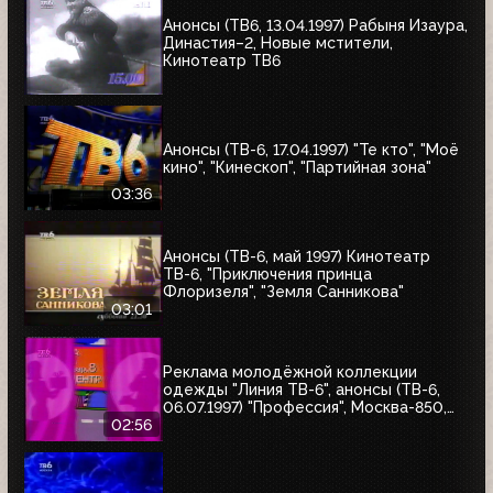
Анонсы (ТВ6, 13.04.1997) Рабыня Изаура,
Династия–2, Новые мстители,
Кинотеатр ТВ6
Анонсы (ТВ-6, 17.04.1997) "Те кто", "Моё
кино", "Кинескоп", "Партийная зона"
03:36
Анонсы (ТВ-6, май 1997) Кинотеатр
ТВ-6, "Приключения принца
Флоризеля", "Земля Санникова"
03:01
Реклама молодёжной коллекции
одежды "Линия ТВ-6", анонсы (ТВ-6,
06.07.1997) "Профессия", Москва-850,
"Знак качества"
02:56