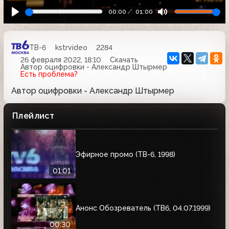
00:00
01:00
ТВ-6
kstrvideo
2284
26 февраля 2022, 18:10
Скачать
Автор оцифровки - Александр Штырмер
Есть проблема?
Автор оцифровки - Александр Штырмер
Плейлист
Эфирное промо (ТВ-6, 1998)
01:01
Анонс Обозреватель (ТВ6, 04.07.1999)
00:30