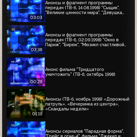
Анонсы и фрагмент программы
передач (ТВ-6, 14.08.1998) "Сыщик",
"Великие ценности мира", "Девушка
угонщика", "Волчья кровь"
03:03
Анонсы и фрагмент программы
передач (ТВ-6, 02.09.1998) "Окно в
Париж", "Бирюк", "Мюзикл счастливой
любви", "Танкер "Дербент"", "Крылья",
03:38
"Рыбы-убийцы", "Армия тьмы", "Бриско
Каунти: Приключения на Диком Западе"
Анонс фильма "Тридцатого
уничтожить" (ТВ-6, октябрь 1998)
00:28
Анонсы (ТВ-6, ноябрь 1998) «Дорожный
патруль», «Вечеринка из центра»,
«Скандалы недели»
01:19
Анонсы сериалов "Парадная форма",
"Грейс в огне-4", фильма "Джекил и