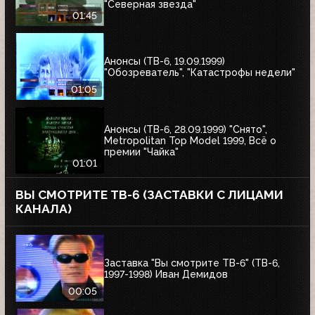
"Северная звезда"
01:45
Анонсы (ТВ-6, 19.09.1999)
"Обозреватель", "Катастрофы недели"
01:05
Анонсы (ТВ-6, 28.09.1999) "Снято",
Metropolitan Top Model 1999, Всё о
премии "Чайка"
01:01
ВЫ СМОТРИТЕ ТВ-6 (ЗАСТАВКИ С ЛИЦАМИ
КАНАЛА)
Заставка "Вы смотрите ТВ-6" (ТВ-6,
1997-1998) Иван Демидов
00:05