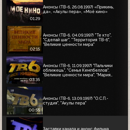
Анонсы (ТВ-6, 26.08.1997) «Прикинь,
да», «Акулы пера», «Моё кино»
01:29
Анонсы (ТВ-6, 04.09.1997) "Те кто",
"Сделай шаг", "Территория ТВ-6",
"Великие ценности мира"
02:15
Анонсы (ТВ-6, 11.09.1997) "Пальчики
оближешь", "Семья Кемпбеллов",
"Великие ценности мира", "Мария
Антуанетта", Фестиваль ТВ-6 в
03:35
Сургуте, "Моё кино"
Анонсы (ТВ-6, 13.09.1997) "О.С.П.-
студия", "Акулы пера"
00:55
Заставки канала и анонс фильма