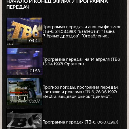
НАЧАЛО И КОНЕЦ ЭФИРА / ПРОГРАММА
ПЕРЕДАЧ
Программа передач и анонсы фильмов
(ТВ-6, 24.03.1997) "Взаперти"; "Тайна
"Чёрных дроздов"; "Ограбление
Бринкс"; "Служебный роман"
04:44
Программа передач на 14 апреля (ТВ6,
13.04.1997) Фрагмент
01:58
Прогноз погоды, программа передач,
заставки и реклама (ТВ-6, 26.06.1997)
Electra, вещевой рынок "Динамо",
альбом Николая Трубача, Мир
06:07
развлечений, Panasonic
Программа передач (ТВ-6, 06.07.1997)