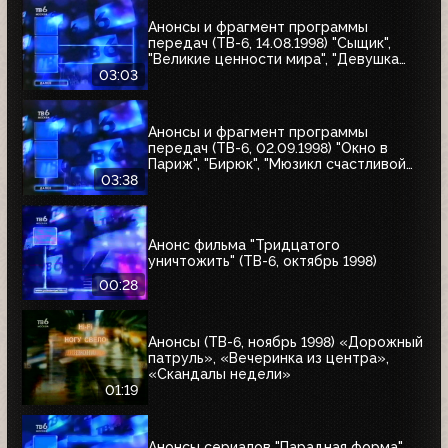
Анонсы и фрагмент программы
передач (ТВ-6, 14.08.1998) "Сыщик",
"Великие ценности мира", "Девушка
угонщика", "Волчья кровь"
03:03
Анонсы и фрагмент программы
передач (ТВ-6, 02.09.1998) "Окно в
Париж", "Бирюк", "Мюзикл счастливой
любви", "Танкер "Дербент"", "Крылья",
03:38
"Рыбы-убийцы", "Армия тьмы", "Бриско
Каунти: Приключения на Диком Западе"
Анонс фильма "Тридцатого
уничтожить" (ТВ-6, октябрь 1998)
00:28
Анонсы (ТВ-6, ноябрь 1998) «Дорожный
патруль», «Вечеринка из центра»,
«Скандалы недели»
01:19
Анонсы сериалов "Парадная форма",