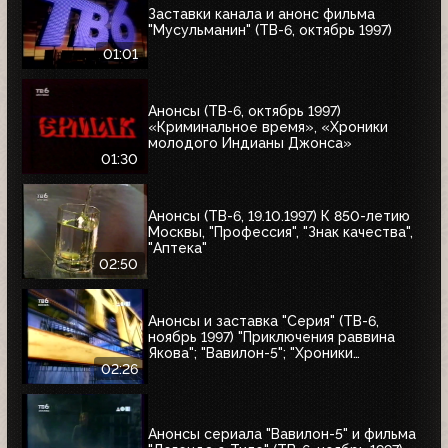
Заставки канала и анонс фильма
"Мусульманин" (ТВ-6, октябрь 1997)
01:01
Анонсы (ТВ-6, октябрь 1997)
«Криминальное время», «Хроники
молодого Индианы Джонса»
01:30
Анонсы (ТВ-6, 19.10.1997) К 850-летию
Москвы, "Профессия", "Знак качества",
"Аптека"
02:50
Анонсы и заставка "Серия" (ТВ-6,
ноябрь 1997) "Приключения раввина
Якова"; "Вавилон-5"; "Хроники
молодого Индианы Джонса"
02:26
Анонсы сериала "Вавилон-5" и фильма