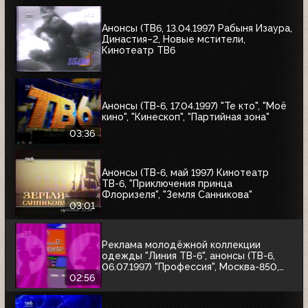
Анонсы (ТВ6, 13.04.1997) Рабыня Изаура,
Династия–2, Новые мстители,
Кинотеатр ТВ6
Анонсы (ТВ-6, 17.04.1997) "Те кто", "Моё
кино", "Кинескоп", "Партийная зона"
03:36
Анонсы (ТВ-6, май 1997) Кинотеатр
ТВ-6, "Приключения принца
Флоризеля", "Земля Санникова"
03:01
Реклама молодёжной коллекции
одежды "Линия ТВ-6", анонсы (ТВ-6,
06.07.1997) "Профессия", Москва-850,
"Знак качества"
02:56