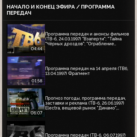
НАЧАЛО И КОНЕЦ ЭФИРА / ПРОГРАММА
ПЕРЕДАЧ
Программа передач и анонсы фильмов
(ТВ-6, 24.03.1997) "Взаперти"; "Тайна
"Чёрных дроздов"; "Ограбление
Бринкс"; "Служебный роман"
04:44
Программа передач на 14 апреля (ТВ6,
13.04.1997) Фрагмент
01:58
Прогноз погоды, программа передач,
заставки и реклама (ТВ-6, 26.06.1997)
Electra, вещевой рынок "Динамо",
альбом Николая Трубача, Мир
06:07
развлечений, Panasonic
Программа передач (ТВ-6, 06.07.1997)