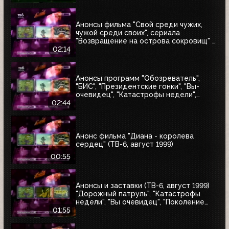
Анонсы фильма "Свой среди чужих,
чужой среди своих", сериала
"Возвращение на острова сокровищ" и
"Найтмен" (ТВ-6, июнь 1999)
02:14
Анонсы программ "Обозреватель",
"БИС", "Президентские гонки", "Вы-
очевидец", "Катастрофы недели",
блока "Поколение ТВ-6" и заставка
02:44
"Далее" (ТВ-6, 04.07.1999)
Анонс фильма "Диана - королева
сердец" (ТВ-6, август 1999)
00:55
Анонсы и заставки (ТВ-6, август 1999)
"Дорожный патруль", "Катастрофы
недели", "Вы очевидец", "Поколение
ТВ-6"
01:55