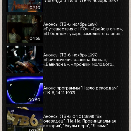
"Легенда о Тиле" (ТВ-6, ноябрь 1997)
02:10
Анонсы (ТВ-6, ноябрь 1997)
«Путешествия с НГО», «Грейс в огне»,
«О бедном гусаре замолвите слово»,
«Христофор Колумб», «Великие тайны
04:55
и мифы XXI века»
Анонсы (ТВ-6, ноябрь 1997)
«Приключения раввина Якова»,
«Вавилон 5», «Хроники молодого
Индианы Джонса»
Анонс программы "Назло рекордам"
(ТВ-6, 14.11.1997)
00:50
Анонсы (ТВ-6, 04.01.1998) "Вы
очевидец", "На-На: Провинциальная
история", "Акулы пера", "Я сама"
02:50