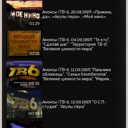
Анонсы (ТВ-6, 26.08.1997) «Прикинь,
да», «Акулы пера», «Моё кино»
01:29
Анонсы (ТВ-6, 04.09.1997) "Те кто",
"Сделай шаг", "Территория ТВ-6",
"Великие ценности мира"
02:15
Анонсы (ТВ-6, 11.09.1997) "Пальчики
оближешь", "Семья Кемпбеллов",
"Великие ценности мира", "Мария
Антуанетта", Фестиваль ТВ-6 в
03:35
Сургуте, "Моё кино"
Анонсы (ТВ-6, 13.09.1997) "О.С.П.-
студия", "Акулы пера"
00:55