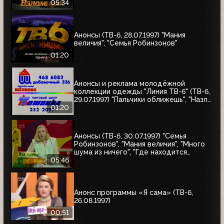
Робинзонов", "Великие ценности мира",
05:34
"Мания величия", "Много шума из
ничего", "Где находится нофелет?",
"Маленькая Вера", "Взломщик"
Анонсы (ТВ-6, 28.07.1997) "Мания
величия", "Семья Робинзонов"
01:20
Анонсы и реклама молодёжной
коллекции одежды "Линия ТВ-6" (ТВ-6,
29.07.1997) "Пальчики оближешь", "Назло
рекордам"
01:20
Анонсы (ТВ-6, 30.07.1997) "Семья
Робинзонов", "Мания величия", "Много
шума из ничего", "Где находится
нофелет?", "Маленькая Вера",
05:46
"Взломщик", "Моё кино", "Знак качества",
"Я сама"
Анонс программы «Я сама» (ТВ-6,
26.08.1997)
00:51