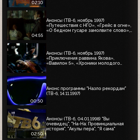
02:10
Анонсы (ТВ-6, ноябрь 1997)
«Путешествия с НГО», «Грейс в огне»,
«О бедном гусаре замолвите слово»,
«Христофор Колумб», «Великие тайны
04:55
и мифы XXI века»
Анонсы (ТВ-6, ноябрь 1997)
«Приключения раввина Якова»,
«Вавилон 5», «Хроники молодого
Индианы Джонса»
Анонс программы "Назло рекордам"
(ТВ-6, 14.11.1997)
00:50
Анонсы (ТВ-6, 04.01.1998) "Вы
очевидец", "На-На: Провинциальная
история", "Акулы пера", "Я сама"
02:50