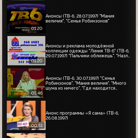
"Мания величия", "Много шума из
ничего", "Где находится нофелет?",
"Маленькая Вера", "Взломщик"
Анонсы (ТВ-6, 28.07.1997) "Мания
величия", "Семья Робинзонов"
01:20
Анонсы и реклама молодёжной
коллекции одежды "Линия ТВ-6" (ТВ-6,
29.07.1997) "Пальчики оближешь", "Назло
рекордам"
01:20
Анонсы (ТВ-6, 30.07.1997) "Семья
Робинзонов", "Мания величия", "Много
шума из ничего", "Где находится
нофелет?", "Маленькая Вера",
05:46
"Взломщик", "Моё кино", "Знак качества",
"Я сама"
Анонс программы «Я сама» (ТВ-6,
26.08.1997)
00:51