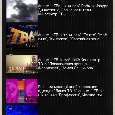
Анонсы (ТВ6, 13.04.1997) Рабыня Изаура,
Династия–2, Новые мстители,
Кинотеатр ТВ6
Анонсы (ТВ-6, 17.04.1997) "Те кто", "Моё
кино", "Кинескоп", "Партийная зона"
03:36
Анонсы (ТВ-6, май 1997) Кинотеатр
ТВ-6, "Приключения принца
Флоризеля", "Земля Санникова"
03:01
Реклама молодёжной коллекции
одежды "Линия ТВ-6", анонсы (ТВ-6,
06.07.1997) "Профессия", Москва-850,
"Знак качества"
02:56