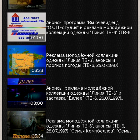
Анонсы программ "Вы очевидец",
"О.С.П.-студия" и реклама молодёжной
коллекции одежды "Линия ТВ-6" (ТВ-6,
25.07.1997)
01:00
Реклама молодёжной коллекции
одежды "Линия ТВ-6", анонсы и
прогноз погоды (ТВ-6, 25.07.1997)
03:33
Анонсы, реклама молодёжной
коллекции одежды "Линия ТВ-6" и
заставка "Далее" (ТВ-6, 26.07.1997)
"Уходя - уходи", "Прости", "Редкий вид",
03:00
"Моё кино"
Реклама молодёжной коллекции
одежды "Линия ТВ-6", анонсы (ТВ-6,
28.07.1997) "Семья Кемпбеллов", "Семья
Робинзонов", "Великие ценности мира",
05:34