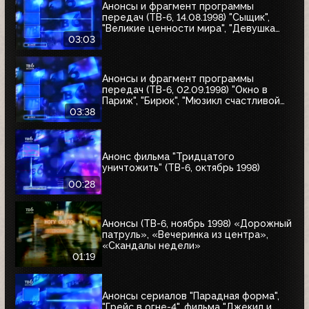
Анонсы и фрагмент программы
передач (ТВ-6, 14.08.1998) "Сыщик",
"Великие ценности мира", "Девушка
угонщика", "Волчья кровь"
03:03
Анонсы и фрагмент программы
передач (ТВ-6, 02.09.1998) "Окно в
Париж", "Бирюк", "Мюзикл счастливой
любви", "Танкер "Дербент"", "Крылья",
03:38
"Рыбы-убийцы", "Армия тьмы", "Бриско
Каунти: Приключения на Диком Западе"
Анонс фильма "Тридцатого
уничтожить" (ТВ-6, октябрь 1998)
00:28
Анонсы (ТВ-6, ноябрь 1998) «Дорожный
патруль», «Вечеринка из центра»,
«Скандалы недели»
01:19
Анонсы сериалов "Парадная форма",
"Грейс в огне-4", фильма "Джекил и