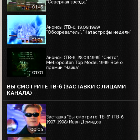
"Северная звезда"
01:45
Анонсы (ТВ-6, 19.09.1999)
"Обозреватель", "Катастрофы недели"
01:05
Анонсы (ТВ-6, 28.09.1999) "Снято",
Metropolitan Top Model 1999, Всё о
премии "Чайка"
01:01
ВЫ СМОТРИТЕ ТВ-6 (ЗАСТАВКИ С ЛИЦАМИ
КАНАЛА)
Заставка "Вы смотрите ТВ-6" (ТВ-6,
1997-1998) Иван Демидов
00:05