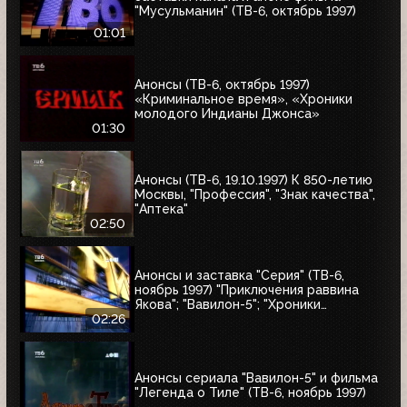
"Мусульманин" (ТВ-6, октябрь 1997)
01:01
Анонсы (ТВ-6, октябрь 1997)
«Криминальное время», «Хроники
молодого Индианы Джонса»
01:30
Анонсы (ТВ-6, 19.10.1997) К 850-летию
Москвы, "Профессия", "Знак качества",
"Аптека"
02:50
Анонсы и заставка "Серия" (ТВ-6,
ноябрь 1997) "Приключения раввина
Якова"; "Вавилон-5"; "Хроники
молодого Индианы Джонса"
02:26
Анонсы сериала "Вавилон-5" и фильма
"Легенда о Тиле" (ТВ-6, ноябрь 1997)