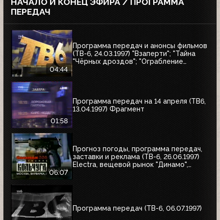
НАЧАЛО И КОНЕЦ ЭФИРА / ПРОГРАММА
ПЕРЕДАЧ
Программа передач и анонсы фильмов
(ТВ-6, 24.03.1997) "Взаперти"; "Тайна
"Чёрных дроздов"; "Ограбление
Бринкс"; "Служебный роман"
04:44
Программа передач на 14 апреля (ТВ6,
13.04.1997) Фрагмент
01:58
Прогноз погоды, программа передач,
заставки и реклама (ТВ-6, 26.06.1997)
Electra, вещевой рынок "Динамо",
альбом Николая Трубача, Мир
06:07
развлечений, Panasonic
Программа передач (ТВ-6, 06.07.1997)