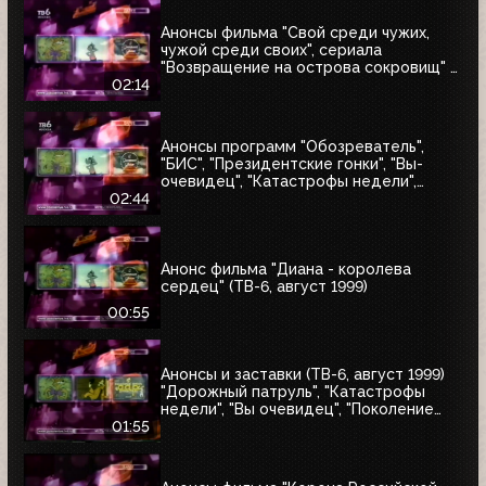
Анонсы фильма "Свой среди чужих,
чужой среди своих", сериала
"Возвращение на острова сокровищ" и
"Найтмен" (ТВ-6, июнь 1999)
02:14
Анонсы программ "Обозреватель",
"БИС", "Президентские гонки", "Вы-
очевидец", "Катастрофы недели",
блока "Поколение ТВ-6" и заставка
02:44
"Далее" (ТВ-6, 04.07.1999)
Анонс фильма "Диана - королева
сердец" (ТВ-6, август 1999)
00:55
Анонсы и заставки (ТВ-6, август 1999)
"Дорожный патруль", "Катастрофы
недели", "Вы очевидец", "Поколение
ТВ-6"
01:55