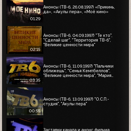
Анонсы (ТВ-6, 26.08.1997) «Прикинь,
да», «Акулы пера», «Моё кино»
01:29
Анонсы (ТВ-6, 04.09.1997) "Те кто",
"Сделай шаг", "Территория ТВ-6",
"Великие ценности мира"
02:15
Анонсы (ТВ-6, 11.09.1997) "Пальчики
оближешь", "Семья Кемпбеллов",
"Великие ценности мира", "Мария
Антуанетта", Фестиваль ТВ-6 в
03:35
Сургуте, "Моё кино"
Анонсы (ТВ-6, 13.09.1997) "О.С.П.-
студия", "Акулы пера"
00:55
Заставки канала и анонс фильма