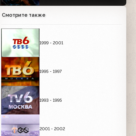
Индианы Джонса»
Смотрите также
Анонс программы "Назло рекордам"
(ТВ-6, 14.11.1997)
00:50
1999 - 2001
Анонсы (ТВ-6, 04.01.1998) "Вы
очевидец", "На-На: Провинциальная
история", "Акулы пера", "Я сама"
02:50
1995 - 1997
Анонсы (ТВ-6, 18.01.1998)
"Таинственный остров", "Путешествия
с Национальным географическим
обществом"
00:55
1993 - 1995
Анонс программы "Дорожный
патруль" (ТВ-6, 23.02.1998)
2001 - 2002
00:36