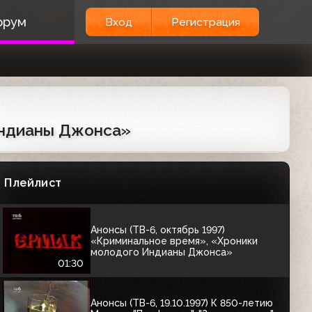
Анонсы (ТВ-6, 11.09.1997) "Пальчики
орум
Вход
Регистрация
оближешь", "Семья Кемпбеллов",
"Великие ценности мира", "Мария
Антуанетта", Фестиваль ТВ-6 в
03:35
Сургуте, "Моё кино"
Анонсы (ТВ-6, 13.09.1997) "О.С.П.-
студия", "Акулы пера"
00:55
 Индианы Джонса»
Заставки канала и анонс фильма
"Мусульманин" (ТВ-6, октябрь 1997)
Плейлист
01:01
Анонсы (ТВ-6, октябрь 1997)
«Криминальное время», «Хроники
молодого Индианы Джонса»
01:30
Анонсы (ТВ-6, 19.10.1997) К 850-летию