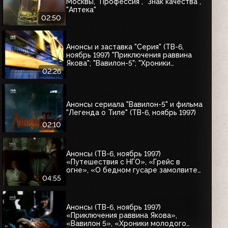
Москвы, "Профессия", "Знак качества",
"Аптека"
02:50
Анонсы и заставка "Серия" (ТВ-6,
ноябрь 1997) "Приключения раввина
Якова"; "Вавилон-5"; "Хроники
молодого Индианы Джонса"
02:26
Анонсы сериала "Вавилон-5" и фильма
"Легенда о Тиле" (ТВ-6, ноябрь 1997)
02:10
Анонсы (ТВ-6, ноябрь 1997)
«Путешествия с НГО», «Грейс в
огне», «О бедном гусаре замолвите
слово», «Христофор Колумб»,
04:55
«Великие тайны и мифы XXI века»
Анонсы (ТВ-6, ноябрь 1997)
«Приключения раввина Якова»,
«Вавилон 5», «Хроники молодого